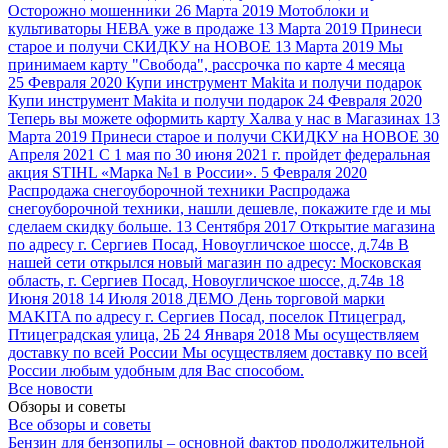
Осторожно мошенники
26 Марта 2019
Мотоблоки и
культиваторы НЕВА уже в продаже
13 Марта 2019
Принеси
старое и получи СКИДКУ на НОВОЕ
13 Марта 2019
Мы
принимаем карту "Свобода", рассрочка по карте 4 месяца
25 Февраля 2020
Купи инструмент Makita и получи подарок
Купи инструмент Makita и получи подарок
24 Февраля 2020
Теперь вы можете оформить карту Халва у нас в Магазинах
13
Марта 2019
Принеси старое и получи СКИДКУ на НОВОЕ
30
Апреля 2021
С 1 мая по 30 июня 2021 г. пройдет федеральная
акция STIHL «Марка №1 в России».
5 Февраля 2020
Распродажа снегоуборочной техники
Распродажа
снегоуборочной техники, нашли дешевле, покажите где и мы
сделаем скидку больше.
13 Сентября 2017
Открытие магазина
по адресу г. Сергиев Посад, Новоугличское шоссе, д.74в
В
нашей сети открылся новый магазин по адресу: Московская
область, г. Сергиев Посад, Новоугличское шоссе, д.74в
18
Июня 2018
14 Июля 2018 ДЕМО День торговой марки
MAKITA
по адресу г. Сергиев Посад, поселок Птицеград,
Птицеградская улица, 2Б
24 Января 2018
Мы осуществляем
доставку по всей России
Мы осуществляем доставку по всей
России любым удобным для Вас способом.
Все новости
Обзоры и советы
Все обзоры и советы
Бензин для бензопилы – основной фактор продолжительной