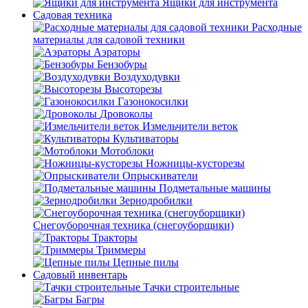
Ящики для инструмента
Садовая техника
Расходные
материалы для садовой техники
Аэраторы
Бензобуры
Воздуходувки
Высоторезы
Газонокосилки
Дровоколы
Измельчители веток
Культиваторы
Мотоблоки
Ножницы-кусторезы
Опрыскиватели
Подметальные машины
Зернодробилки
Снегоуборочная техника (снегоуборщики)
Тракторы
Триммеры
Цепные пилы
Садовый инвентарь
Тачки строительные
Багры