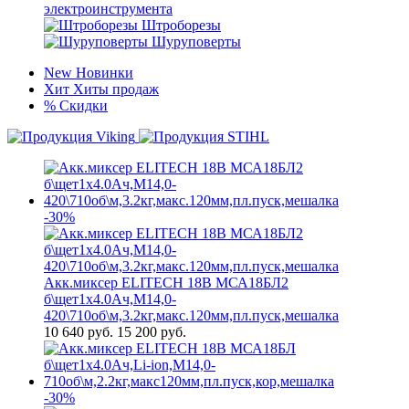
электроинструмента
Штроборезы
Шуруповерты
New
Новинки
Хит
Хиты продаж
%
Скидки
-30%
Акк.миксер ELITECH 18В МСА18БЛ2
б\щет1х4.0Ач,М14,0-
420\710об\м,3.2кг,макс.120мм,пл.пуск,мешалка
10 640
руб.
15 200 руб.
-30%