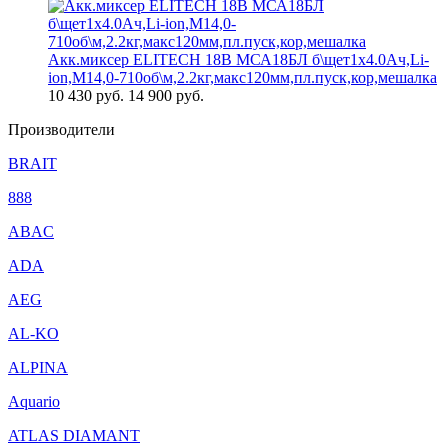
Акк.миксер ELITECH 18В МСА18БЛ б\щет1х4.0Ач,Li-
ion,М14,0-710об\м,2.2кг,макс120мм,пл.пуск,кор,мешалка
10 430
руб.
14 900 руб.
Производители
BRAIT
888
ABAC
ADA
AEG
AL-KO
ALPINA
Aquario
ATLAS DIAMANT