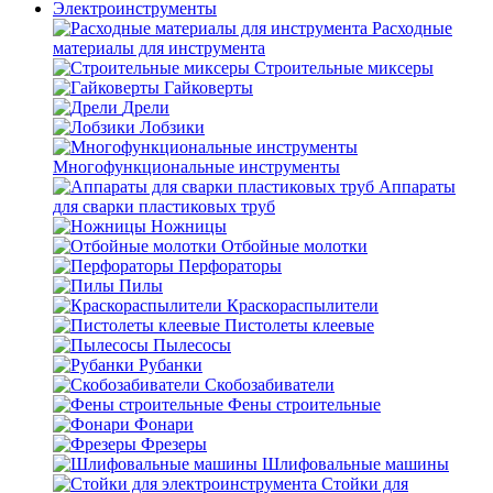
Электроинструменты
Расходные
материалы для инструмента
Строительные миксеры
Гайковерты
Дрели
Лобзики
Многофункциональные инструменты
Аппараты
для сварки пластиковых труб
Ножницы
Отбойные молотки
Перфораторы
Пилы
Краскораспылители
Пистолеты клеевые
Пылесосы
Рубанки
Скобозабиватели
Фены строительные
Фонари
Фрезеры
Шлифовальные машины
Стойки для