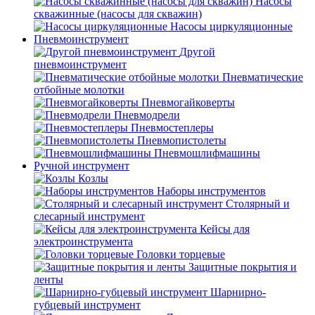
Насосы
скважинные (насосы для скважин)
Насосы циркуляционные
Пневмоинструмент
Другой
пневмоинструмент
Пневматические
отбойные молотки
Пневмогайковерты
Пневмодрели
Пневмостеплеры
Пневмопистолеты
Пневмошлифмашины
Ручной инструмент
Козлы
Наборы инструментов
Столярный и
слесарный инструмент
Кейсы для
электроинструмента
Головки торцевые
Защитные покрытия и
ленты
Шарнирно-
губцевый инструмент