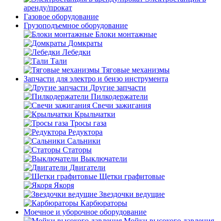
аренду/прокат
Газовое оборудование
Грузоподъемное оборудование
Блоки монтажные
Домкраты
Лебедки
Тали
Тяговые механизмы
Запчасти для электро и бензо инструмента
Другие запчасти
Пилкодержатели
Свечи зажигания
Крыльчатки
Тросы газа
Редуктора
Сальники
Статоры
Выключатели
Двигатели
Щетки графитовые
Якоря
Звездочки ведущие
Карбюраторы
Моечное и уборочное оборудование
Мойки высокого давления