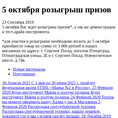
5 октября розыгрыш призов
23 Сентября 2019
5 октября Вас ждет розыгрыш призов*, а так же демонстрация
и тест-драйв инструмента.
*для участия в розыгрыше необходимо вплоть до 5 октября
приобрести товар на сумму от 3 000 рублей в наших
магазинах по адресу: г. Сергиев Посад, поселок Птицеград,
Птицеградская улица, 2Б и г. Сергиев Посад, Новоугличское
шоссе, д.74в.
Новые материалы
Популярные
30 Апреля 2021
С 1 мая по 30 июня 2021 г. пройдет
федеральная акция STIHL «Марка №1 в России».
25 Февраля
2020
Купи инструмент Makita и получи подарок
Купи
инструмент Makita и получи подарок
24 Февраля 2020
Теперь
вы можете оформить карту Халва у нас в Магазинах
5
Февраля 2020
Распродажа снегоуборочной техники
Распродажа снегоуборочной техники, нашли дешевле,
покажите где и мы сделаем скидку больше.
18 Декабря 2019