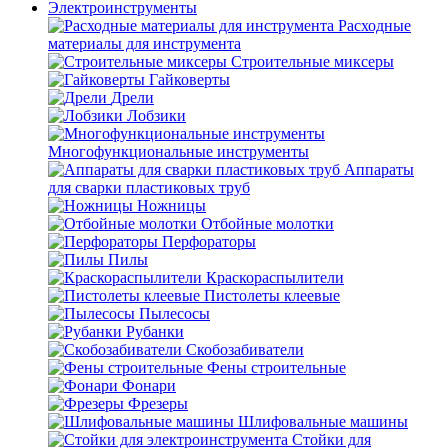
Электроинструменты
Расходные
материалы для инструмента
Строительные миксеры
Гайковерты
Дрели
Лобзики
Многофункциональные инструменты
Аппараты
для сварки пластиковых труб
Ножницы
Отбойные молотки
Перфораторы
Пилы
Краскораспылители
Пистолеты клеевые
Пылесосы
Рубанки
Скобозабиватели
Фены строительные
Фонари
Фрезеры
Шлифовальные машины
Стойки для