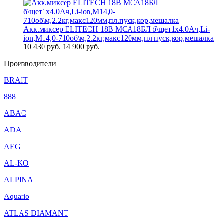
Акк.миксер ELITECH 18В МСА18БЛ б\щет1х4.0Ач,Li-
ion,М14,0-710об\м,2.2кг,макс120мм,пл.пуск,кор,мешалка
10 430
руб.
14 900 руб.
Производители
BRAIT
888
ABAC
ADA
AEG
AL-KO
ALPINA
Aquario
ATLAS DIAMANT