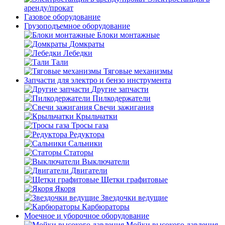
аренду/прокат
Газовое оборудование
Грузоподъемное оборудование
Блоки монтажные
Домкраты
Лебедки
Тали
Тяговые механизмы
Запчасти для электро и бензо инструмента
Другие запчасти
Пилкодержатели
Свечи зажигания
Крыльчатки
Тросы газа
Редуктора
Сальники
Статоры
Выключатели
Двигатели
Щетки графитовые
Якоря
Звездочки ведущие
Карбюраторы
Моечное и уборочное оборудование
Мойки высокого давления