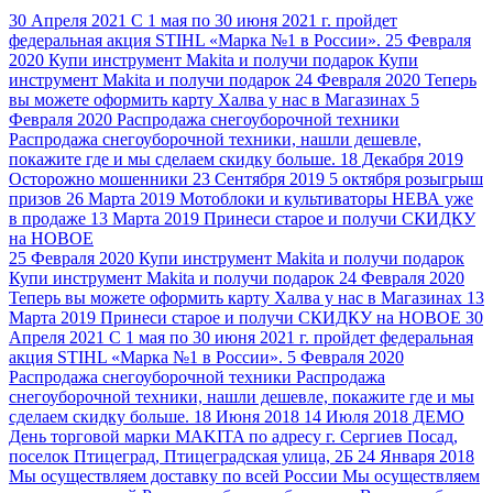
30 Апреля 2021
С 1 мая по 30 июня 2021 г. пройдет
федеральная акция STIHL «Марка №1 в России».
25 Февраля
2020
Купи инструмент Makita и получи подарок
Купи
инструмент Makita и получи подарок
24 Февраля 2020
Теперь
вы можете оформить карту Халва у нас в Магазинах
5
Февраля 2020
Распродажа снегоуборочной техники
Распродажа снегоуборочной техники, нашли дешевле,
покажите где и мы сделаем скидку больше.
18 Декабря 2019
Осторожно мошенники
23 Сентября 2019
5 октября розыгрыш
призов
26 Марта 2019
Мотоблоки и культиваторы НЕВА уже
в продаже
13 Марта 2019
Принеси старое и получи СКИДКУ
на НОВОЕ
25 Февраля 2020
Купи инструмент Makita и получи подарок
Купи инструмент Makita и получи подарок
24 Февраля 2020
Теперь вы можете оформить карту Халва у нас в Магазинах
13
Марта 2019
Принеси старое и получи СКИДКУ на НОВОЕ
30
Апреля 2021
С 1 мая по 30 июня 2021 г. пройдет федеральная
акция STIHL «Марка №1 в России».
5 Февраля 2020
Распродажа снегоуборочной техники
Распродажа
снегоуборочной техники, нашли дешевле, покажите где и мы
сделаем скидку больше.
18 Июня 2018
14 Июля 2018 ДЕМО
День торговой марки MAKITA
по адресу г. Сергиев Посад,
поселок Птицеград, Птицеградская улица, 2Б
24 Января 2018
Мы осуществляем доставку по всей России
Мы осуществляем