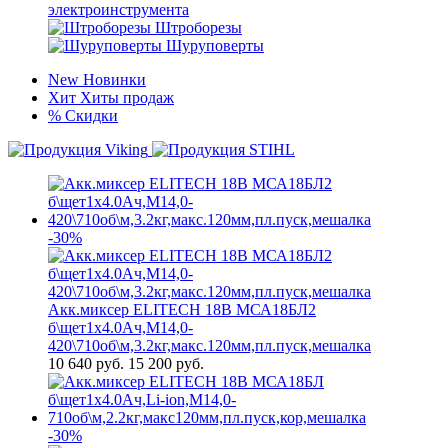
электроинструмента
Штроборезы
Шуруповерты
New
Новинки
Хит
Хиты продаж
%
Скидки
-30%
Акк.миксер ELITECH 18В МСА18БЛ2
б\щет1х4.0Ач,М14,0-
420\710об\м,3.2кг,макс.120мм,пл.пуск,мешалка
10 640
руб.
15 200 руб.
-30%