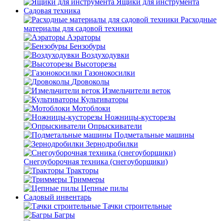
Ящики для инструмента
Садовая техника
Расходные
материалы для садовой техники
Аэраторы
Бензобуры
Воздуходувки
Высоторезы
Газонокосилки
Дровоколы
Измельчители веток
Культиваторы
Мотоблоки
Ножницы-кусторезы
Опрыскиватели
Подметальные машины
Зернодробилки
Снегоуборочная техника (снегоуборщики)
Тракторы
Триммеры
Цепные пилы
Садовый инвентарь
Тачки строительные
Багры