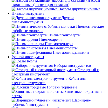
Насосы
скважинные (насосы для скважин)
Насосы циркуляционные
Пневмоинструмент
Другой
пневмоинструмент
Пневматические
отбойные молотки
Пневмогайковерты
Пневмодрели
Пневмостеплеры
Пневмопистолеты
Пневмошлифмашины
Ручной инструмент
Козлы
Наборы инструментов
Столярный и
слесарный инструмент
Кейсы для
электроинструмента
Головки торцевые
Защитные покрытия и
ленты
Шарнирно-
губцевый инструмент