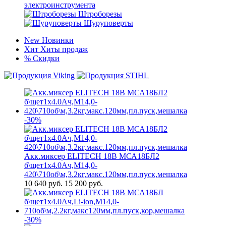
электроинструмента
Штроборезы
Шуруповерты
New
Новинки
Хит
Хиты продаж
%
Скидки
-30%
Акк.миксер ELITECH 18В МСА18БЛ2
б\щет1х4.0Ач,М14,0-
420\710об\м,3.2кг,макс.120мм,пл.пуск,мешалка
10 640
руб.
15 200 руб.
-30%