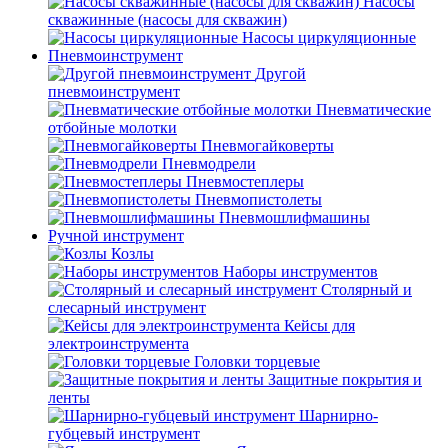
Насосы
скважинные (насосы для скважин)
Насосы циркуляционные
Пневмоинструмент
Другой
пневмоинструмент
Пневматические
отбойные молотки
Пневмогайковерты
Пневмодрели
Пневмостеплеры
Пневмопистолеты
Пневмошлифмашины
Ручной инструмент
Козлы
Наборы инструментов
Столярный и
слесарный инструмент
Кейсы для
электроинструмента
Головки торцевые
Защитные покрытия и
ленты
Шарнирно-
губцевый инструмент