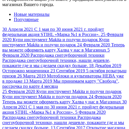
магазинах Вашего города.
Новые материалы
Популярные
30 Апреля 2021
С 1 мая по 30 июня 2021 г. пройдет
федеральная акция STIHL «Марка №1 в России».
25 Февраля
2020
Купи инструмент Makita и получи подарок
Купи
инструмент Makita и получи подарок
24 Февраля 2020
Теперь
вы можете оформить карту Халва у нас в Магазинах
5
Февраля 2020
Распродажа снегоуборочной техники
Распродажа снегоуборочной техники, нашли дешевле,
покажите где и мы сделаем скидку больше.
18 Декабря 2019
Осторожно мошенники
23 Сентября 2019
5 октября розыгрыш
призов
26 Марта 2019
Мотоблоки и культиваторы НЕВА уже
в продаже
13 Марта 2019
Мы принимаем карту "Свобода",
рассрочка по карте 4 месяца
25 Февраля 2020
Купи инструмент Makita и получи подарок
Купи инструмент Makita и получи подарок
24 Февраля 2020
Теперь вы можете оформить карту Халва у нас в Магазинах
30
Апреля 2021
С 1 мая по 30 июня 2021 г. пройдет федеральная
акция STIHL «Марка №1 в России».
5 Февраля 2020
Распродажа снегоуборочной техники
Распродажа
снегоуборочной техники, нашли дешевле, покажите где и мы
сделаем скидку больше.
13 Сентября 2017
Открытие магазина