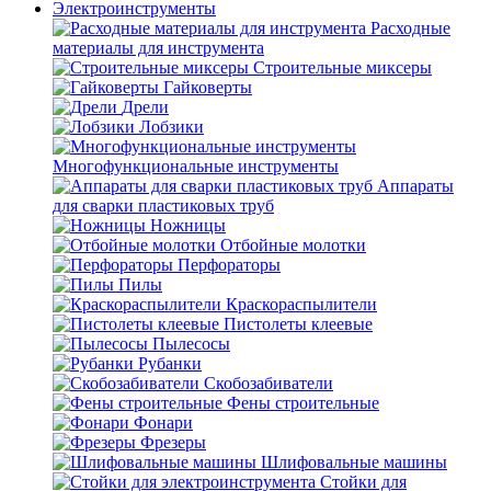
Электроинструменты
Расходные
материалы для инструмента
Строительные миксеры
Гайковерты
Дрели
Лобзики
Многофункциональные инструменты
Аппараты
для сварки пластиковых труб
Ножницы
Отбойные молотки
Перфораторы
Пилы
Краскораспылители
Пистолеты клеевые
Пылесосы
Рубанки
Скобозабиватели
Фены строительные
Фонари
Фрезеры
Шлифовальные машины
Стойки для