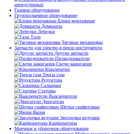
аренду/прокат
Газовое оборудование
Грузоподъемное оборудование
Блоки монтажные
Домкраты
Лебедки
Тали
Тяговые механизмы
Запчасти для электро и бензо инструмента
Другие запчасти
Пилкодержатели
Свечи зажигания
Крыльчатки
Тросы газа
Редуктора
Сальники
Статоры
Выключатели
Двигатели
Щетки графитовые
Якоря
Звездочки ведущие
Карбюраторы
Моечное и уборочное оборудование
Мойки высокого давления