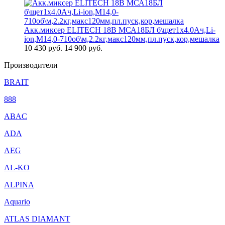
Акк.миксер ELITECH 18В МСА18БЛ б\щет1х4.0Ач,Li-
ion,М14,0-710об\м,2.2кг,макс120мм,пл.пуск,кор,мешалка
10 430
руб.
14 900 руб.
Производители
BRAIT
888
ABAC
ADA
AEG
AL-KO
ALPINA
Aquario
ATLAS DIAMANT