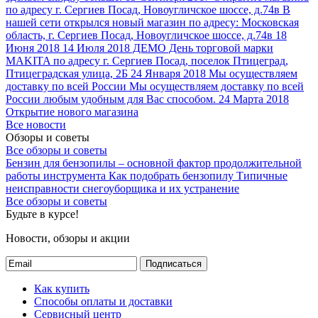
по адресу г. Сергиев Посад, Новоугличское шоссе, д.74в
В
нашей сети открылся новый магазин по адресу: Московская
область, г. Сергиев Посад, Новоугличское шоссе, д.74в
18
Июня 2018
14 Июля 2018 ДЕМО День торговой марки
MAKITA
по адресу г. Сергиев Посад, поселок Птицеград,
Птицеградская улица, 2Б
24 Января 2018
Мы осуществляем
доставку по всей России
Мы осуществляем доставку по всей
России любым удобным для Вас способом.
24 Марта 2018
Открытие нового магазина
Все новости
Обзоры и советы
Все обзоры и советы
Бензин для бензопилы – основной фактор продолжительной
работы инструмента
Как подобрать бензопилу
Типичные
неисправности снегоуборщика и их устранение
Все обзоры и советы
Будьте в курсе!
Новости, обзоры и акции
Подписаться
Как купить
Способы оплаты и доставки
Сервисный центр