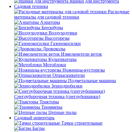
Ящики для инструмента
Садовая техника
Расходные
материалы для садовой техники
Аэраторы
Бензобуры
Воздуходувки
Высоторезы
Газонокосилки
Дровоколы
Измельчители веток
Культиваторы
Мотоблоки
Ножницы-кусторезы
Опрыскиватели
Подметальные машины
Зернодробилки
Снегоуборочная техника (снегоуборщики)
Тракторы
Триммеры
Цепные пилы
Садовый инвентарь
Тачки строительные
Багры