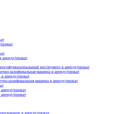
кат
/прокат
кат
в аренду/прокат
ногофункциональный инструмент в аренду/прокат
ично-шлифовальная машина в аренду/прокат
в аренду/прокат
етно-шлифовальная машина в аренду/прокат
ат
 аренду/прокат
 аренду/прокат
орудование в аренду/прокат