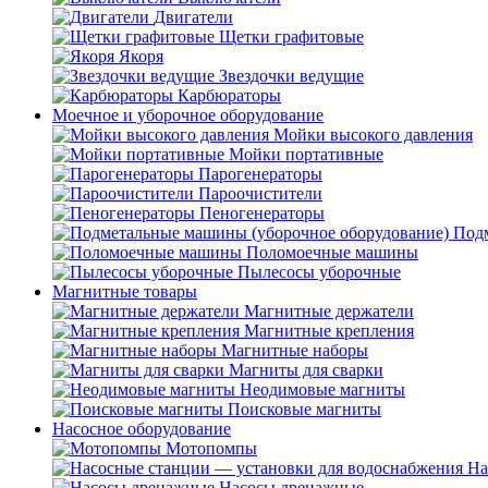
Двигатели
Щетки графитовые
Якоря
Звездочки ведущие
Карбюраторы
Моечное и уборочное оборудование
Мойки высокого давления
Мойки портативные
Парогенераторы
Пароочистители
Пеногенераторы
Подм
Поломоечные машины
Пылесосы уборочные
Магнитные товары
Магнитные держатели
Магнитные крепления
Магнитные наборы
Магниты для сварки
Неодимовые магниты
Поисковые магниты
Насосное оборудование
Мотопомпы
На
Насосы дренажные