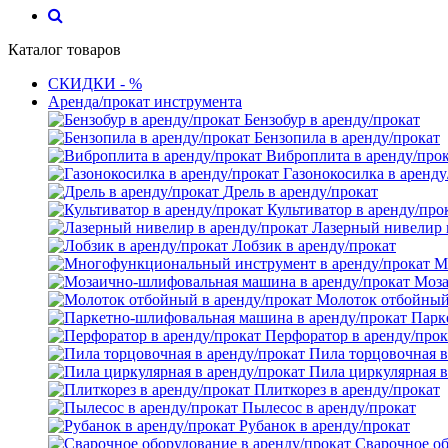
Каталог товаров
СКИДКИ - %
Аренда/прокат инструмента
Бензобур в аренду/прокат
Бензопила в аренду/прокат
Виброплита в аренду/про
Газонокосилка в аренду
Дрель в аренду/прокат
Культиватор в аренду/про
Лазерный нивелир 
Лобзик в аренду/прокат
М
Моза
Молоток отбойный 
Парк
Перфоратор в аренду/прок
Пила торцовочная в
Пила циркулярная в
Плиткорез в аренду/прокат
Пылесос в аренду/прокат
Рубанок в аренду/прокат
Сварочное об