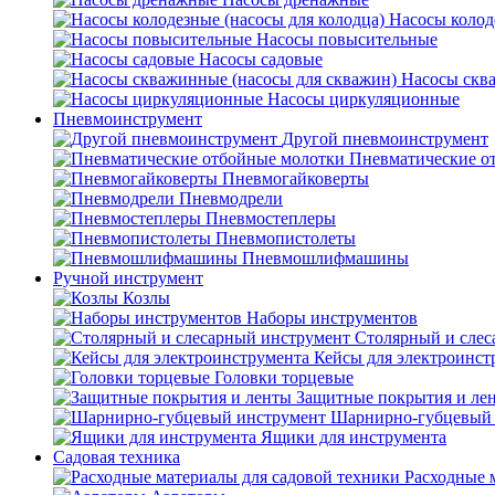
Насосы колод
Насосы повысительные
Насосы садовые
Насосы скв
Насосы циркуляционные
Пневмоинструмент
Другой пневмоинструмент
Пневматические о
Пневмогайковерты
Пневмодрели
Пневмостеплеры
Пневмопистолеты
Пневмошлифмашины
Ручной инструмент
Козлы
Наборы инструментов
Столярный и слес
Кейсы для электроинст
Головки торцевые
Защитные покрытия и ле
Шарнирно-губцевый 
Ящики для инструмента
Садовая техника
Расходные 