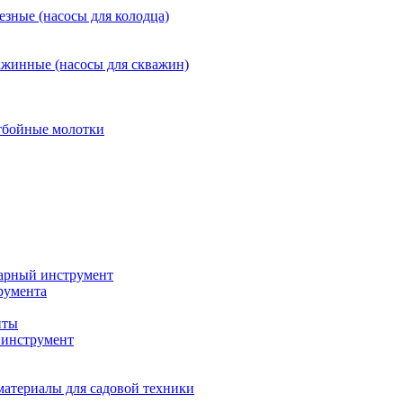
езные (насосы для колодца)
ажинные (насосы для скважин)
тбойные молотки
арный инструмент
румента
нты
инструмент
материалы для садовой техники