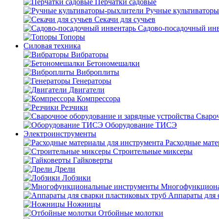
Перчатки садовые
Ручные культиватор
Секачи для сучьев
Садово-посадочный ин
Топоры
Силовая техника
Вибраторы
Бетономешалки
Виброплиты
Генераторы
Двигатели
Компрессора
Резчики
Свароч
Оборудование ТИСЭ
Электроинструменты
Расходные мате
Строительные миксеры
Гайковерты
Дрели
Лобзики
Многофункциона
Аппараты для 
Ножницы
Отбойные молотки