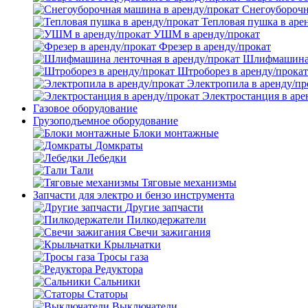
Снегоуборочн
Тепловая пушка в аре
УШМ в аренду/прокат
Фрезер в аренду/прокат
Шлифмашина л
Штроборез в аренду/прокат
Электропила в аренду/пр
Электростанция в аре
Газовое оборудование
Грузоподъемное оборудование
Блоки монтажные
Домкраты
Лебедки
Тали
Тяговые механизмы
Запчасти для электро и бензо инструмента
Другие запчасти
Пилкодержатели
Свечи зажигания
Крыльчатки
Тросы газа
Редуктора
Сальники
Статоры
Выключатели