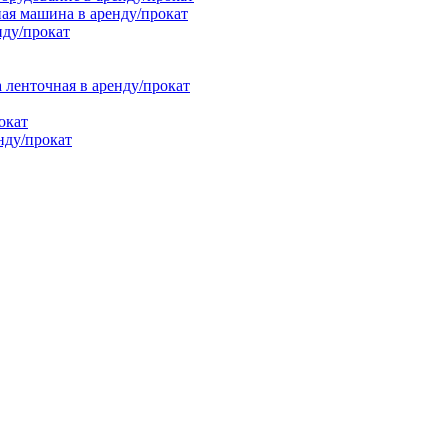
ая машина в аренду/прокат
нду/прокат
енточная в аренду/прокат
окат
нду/прокат