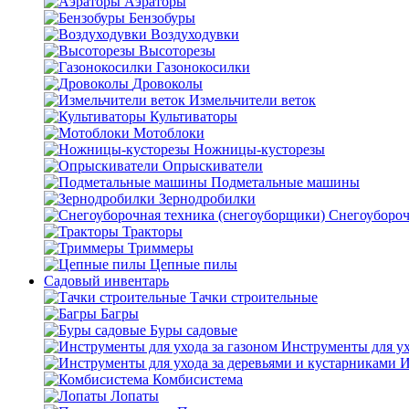
Аэраторы
Бензобуры
Воздуходувки
Высоторезы
Газонокосилки
Дровоколы
Измельчители веток
Культиваторы
Мотоблоки
Ножницы-кусторезы
Опрыскиватели
Подметальные машины
Зернодробилки
Снегоубороч
Тракторы
Триммеры
Цепные пилы
Садовый инвентарь
Тачки строительные
Багры
Буры садовые
Инструменты для ух
И
Комбисистема
Лопаты