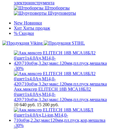
электроинструмента
Штроборезы
Шуруповерты
New
Новинки
Хит
Хиты продаж
%
Скидки
-30%
Акк.миксер ELITECH 18В МСА18БЛ2
б\щет1х4.0Ач,М14,0-
420\710об\м,3.2кг,макс.120мм,пл.пуск,мешалка
10 640
руб.
15 200 руб.
-30%