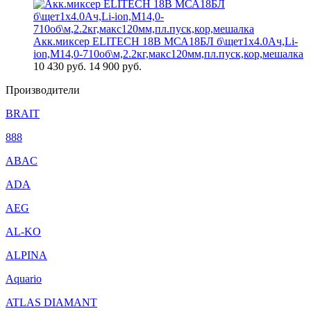
Акк.миксер ELITECH 18В МСА18БЛ б\щет1х4.0Ач,Li-
ion,М14,0-710об\м,2.2кг,макс120мм,пл.пуск,кор,мешалка
10 430
руб.
14 900 руб.
Производители
BRAIT
888
ABAC
ADA
AEG
AL-KO
ALPINA
Aquario
ATLAS DIAMANT