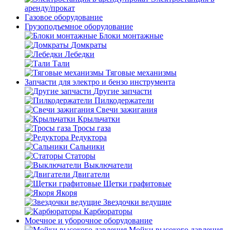
аренду/прокат
Газовое оборудование
Грузоподъемное оборудование
Блоки монтажные
Домкраты
Лебедки
Тали
Тяговые механизмы
Запчасти для электро и бензо инструмента
Другие запчасти
Пилкодержатели
Свечи зажигания
Крыльчатки
Тросы газа
Редуктора
Сальники
Статоры
Выключатели
Двигатели
Щетки графитовые
Якоря
Звездочки ведущие
Карбюраторы
Моечное и уборочное оборудование
Мойки высокого давления