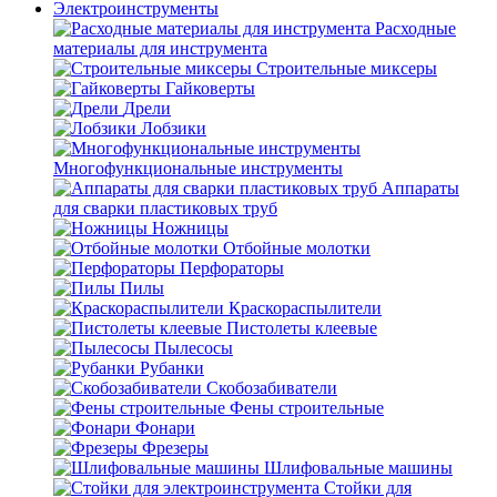
Электроинструменты
Расходные
материалы для инструмента
Строительные миксеры
Гайковерты
Дрели
Лобзики
Многофункциональные инструменты
Аппараты
для сварки пластиковых труб
Ножницы
Отбойные молотки
Перфораторы
Пилы
Краскораспылители
Пистолеты клеевые
Пылесосы
Рубанки
Скобозабиватели
Фены строительные
Фонари
Фрезеры
Шлифовальные машины
Стойки для