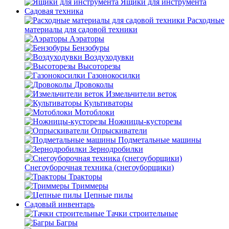
Ящики для инструмента
Садовая техника
Расходные
материалы для садовой техники
Аэраторы
Бензобуры
Воздуходувки
Высоторезы
Газонокосилки
Дровоколы
Измельчители веток
Культиваторы
Мотоблоки
Ножницы-кусторезы
Опрыскиватели
Подметальные машины
Зернодробилки
Снегоуборочная техника (снегоуборщики)
Тракторы
Триммеры
Цепные пилы
Садовый инвентарь
Тачки строительные
Багры