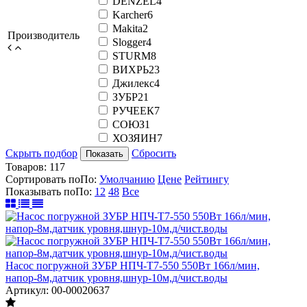
DENZEL
4
Karcher
6
Makita
2
Производитель
Slogger
4
STURM
8
ВИХРЬ
23
Джилекс
4
ЗУБР
21
РУЧЕЕК
7
СОЮЗ
1
ХОЗЯИН
7
Скрыть подбор
Сбросить
Показать
Товаров:
117
Сортировать по
По
:
Умолчанию
Цене
Рейтингу
Показывать по
По
:
12
48
Все
Насос погружной ЗУБР НПЧ-Т7-550 550Вт 166л/мин,
напор-8м,датчик уровня,шнур-10м,д/чист.воды
Артикул: 00-00020637