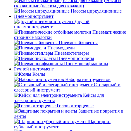
Насосы
скважинные (насосы для скважин)
Насосы циркуляционные
Пневмоинструмент
Другой
пневмоинструмент
Пневматические
отбойные молотки
Пневмогайковерты
Пневмодрели
Пневмостеплеры
Пневмопистолеты
Пневмошлифмашины
Ручной инструмент
Козлы
Наборы инструментов
Столярный и
слесарный инструмент
Кейсы для
электроинструмента
Головки торцевые
Защитные покрытия и
ленты
Шарнирно-
губцевый инструмент