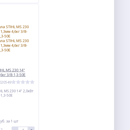
HL MS 230 14"
6кг 3/8-1,3-50Е
0020549
L MS 230 14" 2,0кВт
-1,3-50Е
уб.
за 1 шт
-
+
 7