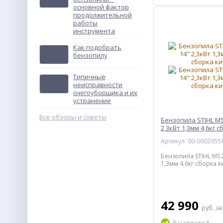
основной фактор
продолжительной
работы
инструмента
Как подобрать
бензопилу
Типичные
неисправности
снегоуборщика и их
устранение
Все обзоры и советы
Бензопила STIHL MS
2,3кВт 1,3мм 4,6кг 
Артикул: 00-0002055
Бензопила STIHL MS 2
1,3мм 4,6кг сборка к
42 990
руб.
за
В наличии 8