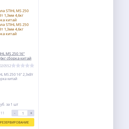
HL MS 250 16"
4,6кг сборка китай
0020552
L MS 250 16" 2,3кВт
орка китай
уб.
за 1 шт
-
+
 11
РЕЗЕРВИРОВАНИЕ