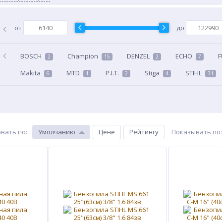
от
до
BOSCH
Champion
DENZEL
ECHO
2
15
2
7
Makita
MTD
P.I.T.
Stiga
STIHL
6
1
2
4
31
вать по
:
Умолчанию
Цене
Рейтингу
Показывать по
: