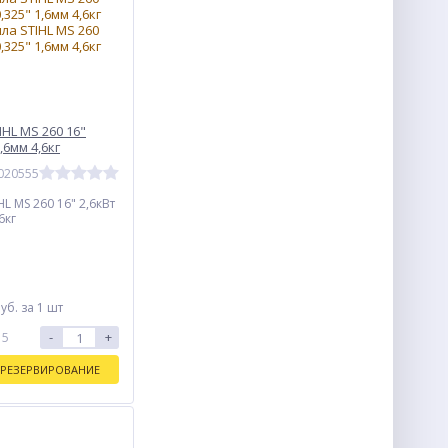
HL MS 260 16"
1,6мм 4,6кг
0020555
L MS 260 16" 2,6кВт
6кг
уб.
за 1 шт
-
+
 5
РЕЗЕРВИРОВАНИЕ