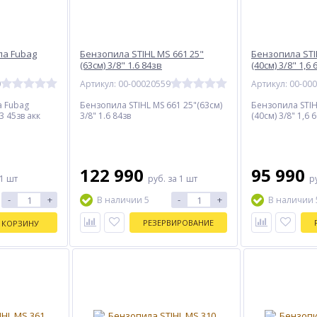
ла Fubag
Бензопила STIHL MS 661 25"
Бензопила STI
(63см) 3/8" 1.6 84зв
(40см) 3/8" 1,6 
0
Артикул: 00-00020559
Артикул: 00-00
а Fubag
Бензопила STIHL MS 661 25"(63см)
Бензопила STIH
3 45зв акк
3/8" 1.6 84зв
(40см) 3/8" 1,6 
122 990
95 990
 1 шт
руб.
за 1 шт
р
-
+
-
+
В наличии 5
В наличии 
РЕЗЕРВИРОВАНИЕ
 КОРЗИНУ