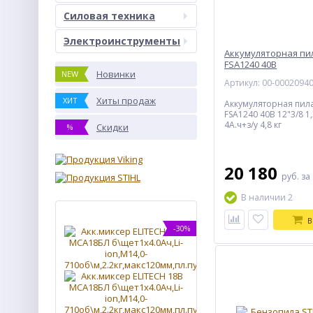
Силовая техника
Электроинструменты
Аккумуляторная пи
FSA1240 40В
Новинки
NEW
Артикул: 00-0002094
Хиты продаж
ХИТ
Аккумуляторная пил
FSA1240 40В 12"3/8 1,
4А.ч+з/у 4,8 кг
Скидки
%
20 180
руб.
за
В наличии 2
В
-30%