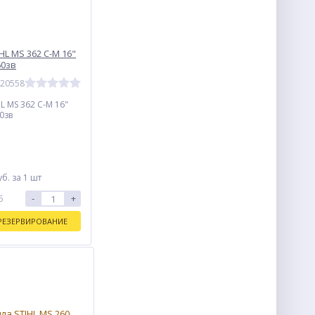
HL MS 362 C-M 16"
60зв
020558
L MS 362 C-M 16"
60зв
уб.
за 1 шт
-
+
5
РЕЗЕРВИРОВАНИЕ