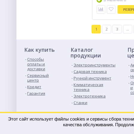
РЕЗЕР
1
2
3
...
Как купить
Каталог
Пр
продукции
це
Способы
оплаты и
Электроинструменты
А
доставки
с
Садовая техника
Сервисный
Н
Ручной инструмент
центр
О
Климатическая
Кредит
и
техника
с
Гарантия
Электротехника
Станки
Этот сайт использует файлы cookies и сервисы сбора техн
© 2022 «РАДЕЙ» Сайт носит информационный характер и 
качества обслуживания. Продолж
является публичной офертой.