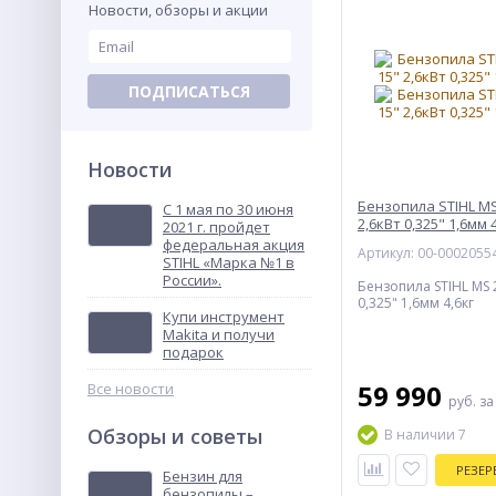
Новости, обзоры и акции
ПОДПИСАТЬСЯ
Новости
Бензопила STIHL MS
С 1 мая по 30 июня
2,6кВт 0,325" 1,6мм 
2021 г. пройдет
федеральная акция
Артикул: 00-0002055
STIHL «Марка №1 в
России».
Бензопила STIHL MS 2
0,325" 1,6мм 4,6кг
Купи инструмент
Makita и получи
подарок
59 990
Все новости
руб.
за
Обзоры и советы
В наличии 7
РЕЗЕР
Бензин для
бензопилы –