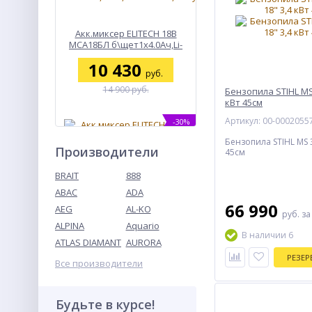
Акк.миксер ELITECH 18В
МСА18БЛ б\щет1х4.0Ач,Li-
ion,М14,0-
10 430
710об\м,2.2кг,макс120мм,пл.пуск,кор,мешалка
руб.
14 900 руб.
Бензопила STIHL MS 
кВт 45см
Артикул: 00-0002055
-30%
Бензопила STIHL MS 3
Производители
45см
BRAIT
888
ABAC
ADA
66 990
AEG
AL-KO
руб.
за
ALPINA
Aquario
В наличии 6
Акк.миксер ELITECH 18В
ATLAS DIAMANT
AURORA
МСА18БЛ2
РЕЗЕР
б\щет1х4.0Ач,М14,0-
Все производители
10 640
420\710об\м,3.2кг,макс.120мм,пл.пуск,мешалка
руб.
15 200 руб.
Будьте в курсе!