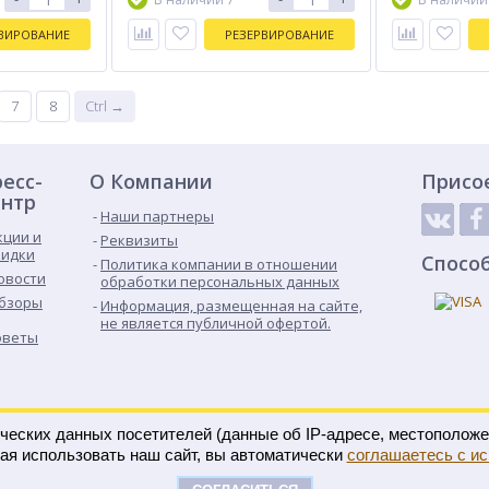
ВИРОВАНИЕ
РЕЗЕРВИРОВАНИЕ
7
8
Ctrl →
есс-
О Компании
Присо
нтр
Наши партнеры
кции и
Реквизиты
кидки
Спосо
Политика компании в отношении
овости
обработки персональных данных
бзоры
Информация, размещенная на сайте,
не является публичной офертой.
оветы
ических данных посетителей (данные об IP-адресе, местоположе
не
ая использовать наш сайт, вы автоматически
соглашаетесь с и
Контакты
Карта сайта