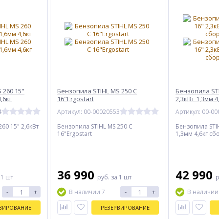
 260 15"
Бензопила STIHL MS 250 С
Бензопила STI
4,6кг
16"Ergostart
2,3кВт 1,3мм 
4
Артикул: 00-00020553
Артикул: 00-0
60 15" 2,6кВт
Бензопила STIHL MS 250 С
Бензопила STIH
16"Ergostart
1,3мм 4,6кг сб
36 990
42 990
 1 шт
руб.
за 1 шт
р
-
+
-
+
В наличии 7
В наличии
ВИРОВАНИЕ
РЕЗЕРВИРОВАНИЕ