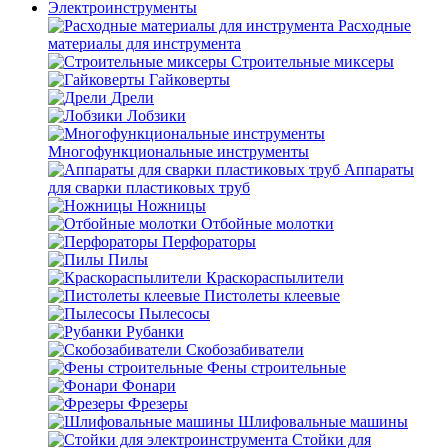
Электроинструменты
Расходные
материалы для инструмента
Строительные миксеры
Гайковерты
Дрели
Лобзики
Многофункциональные инструменты
Аппараты
для сварки пластиковых труб
Ножницы
Отбойные молотки
Перфораторы
Пилы
Краскораспылители
Пистолеты клеевые
Пылесосы
Рубанки
Скобозабиватели
Фены строительные
Фонари
Фрезеры
Шлифовальные машины
Стойки для