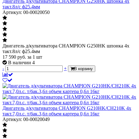
Двигатель д/культиватора CHAMPION G250HK шпонка 4х
такт.8л/с ф25.4мм
Артикул: 00-00020050
Двигатель д/культиватора CHAMPION G250HK шпонка 4х
такт.8л/с ф25.4мм
17 590
руб.
за 1 шт
В наличии 4
-
+
В корзину
Двигатель д/культиватора CHAMPION G210HK/CH210K 4х
такт.7,0л.с. т/бак.3,6л объем картера 0,6л 16кг
Артикул: 00-00020049