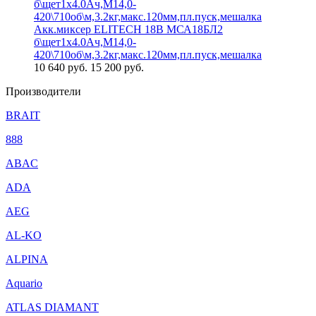
Акк.миксер ELITECH 18В МСА18БЛ2
б\щет1х4.0Ач,М14,0-
420\710об\м,3.2кг,макс.120мм,пл.пуск,мешалка
10 640
руб.
15 200 руб.
Производители
BRAIT
888
ABAC
ADA
AEG
AL-KO
ALPINA
Aquario
ATLAS DIAMANT