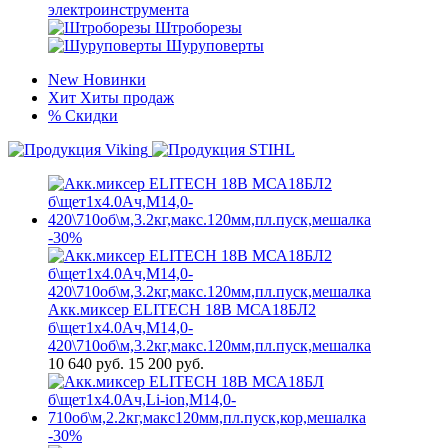
электроинструмента
Штроборезы
Шуруповерты
New
Новинки
Хит
Хиты продаж
%
Скидки
-30%
Акк.миксер ELITECH 18В МСА18БЛ2
б\щет1х4.0Ач,М14,0-
420\710об\м,3.2кг,макс.120мм,пл.пуск,мешалка
10 640
руб.
15 200 руб.
-30%