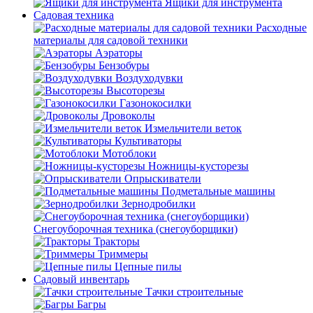
Ящики для инструмента
Садовая техника
Расходные
материалы для садовой техники
Аэраторы
Бензобуры
Воздуходувки
Высоторезы
Газонокосилки
Дровоколы
Измельчители веток
Культиваторы
Мотоблоки
Ножницы-кусторезы
Опрыскиватели
Подметальные машины
Зернодробилки
Снегоуборочная техника (снегоуборщики)
Тракторы
Триммеры
Цепные пилы
Садовый инвентарь
Тачки строительные
Багры