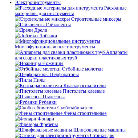
Электроинструменты
Расходные
материалы для инструмента
Строительные миксеры
Гайковерты
Дрели
Лобзики
Многофункциональные инструменты
Аппараты
для сварки пластиковых труб
Ножницы
Отбойные молотки
Перфораторы
Пилы
Краскораспылители
Пистолеты клеевые
Пылесосы
Рубанки
Скобозабиватели
Фены строительные
Фонари
Фрезеры
Шлифовальные машины
Стойки для