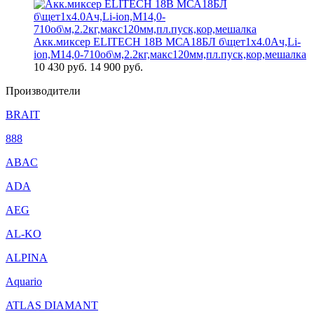
Акк.миксер ELITECH 18В МСА18БЛ б\щет1х4.0Ач,Li-
ion,М14,0-710об\м,2.2кг,макс120мм,пл.пуск,кор,мешалка
10 430
руб.
14 900 руб.
Производители
BRAIT
888
ABAC
ADA
AEG
AL-KO
ALPINA
Aquario
ATLAS DIAMANT