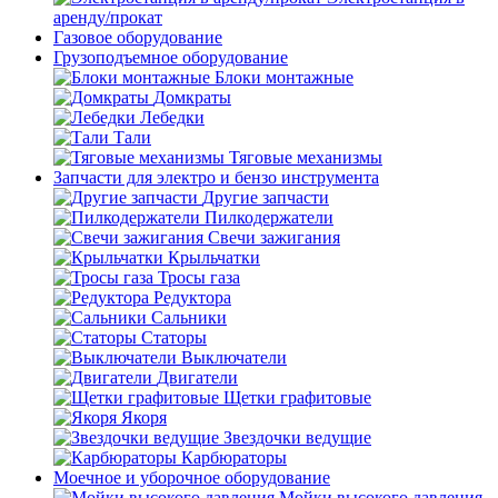
аренду/прокат
Газовое оборудование
Грузоподъемное оборудование
Блоки монтажные
Домкраты
Лебедки
Тали
Тяговые механизмы
Запчасти для электро и бензо инструмента
Другие запчасти
Пилкодержатели
Свечи зажигания
Крыльчатки
Тросы газа
Редуктора
Сальники
Статоры
Выключатели
Двигатели
Щетки графитовые
Якоря
Звездочки ведущие
Карбюраторы
Моечное и уборочное оборудование
Мойки высокого давления