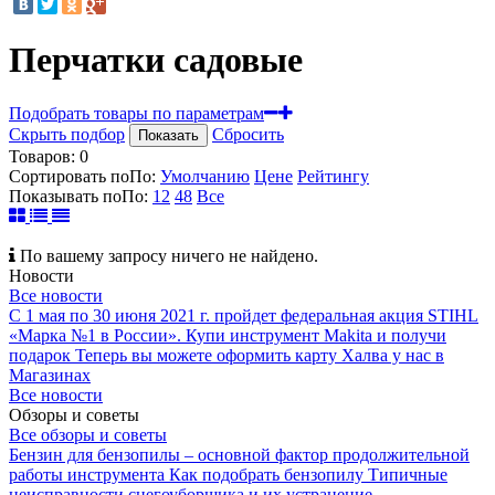
Перчатки садовые
Подобрать товары по параметрам
Скрыть подбор
Сбросить
Показать
Товаров:
0
Сортировать по
По
:
Умолчанию
Цене
Рейтингу
Показывать по
По
:
12
48
Все
По вашему запросу ничего не найдено.
Новости
Все новости
С 1 мая по 30 июня 2021 г. пройдет федеральная акция STIHL
«Марка №1 в России».
Купи инструмент Makita и получи
подарок
Теперь вы можете оформить карту Халва у нас в
Магазинах
Все новости
Обзоры и советы
Все обзоры и советы
Бензин для бензопилы – основной фактор продолжительной
работы инструмента
Как подобрать бензопилу
Типичные
неисправности снегоуборщика и их устранение