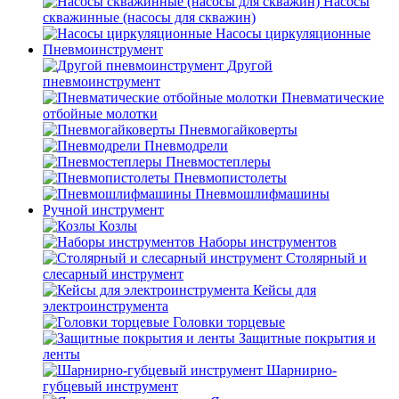
Насосы
скважинные (насосы для скважин)
Насосы циркуляционные
Пневмоинструмент
Другой
пневмоинструмент
Пневматические
отбойные молотки
Пневмогайковерты
Пневмодрели
Пневмостеплеры
Пневмопистолеты
Пневмошлифмашины
Ручной инструмент
Козлы
Наборы инструментов
Столярный и
слесарный инструмент
Кейсы для
электроинструмента
Головки торцевые
Защитные покрытия и
ленты
Шарнирно-
губцевый инструмент