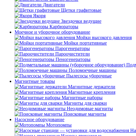
Двигатели
Щетки графитовые
Якоря
Звездочки ведущие
Карбюраторы
Моечное и уборочное оборудование
Мойки высокого давления
Мойки портативные
Парогенераторы
Пароочистители
Пеногенераторы
Подм
Поломоечные машины
Пылесосы уборочные
Магнитные товары
Магнитные держатели
Магнитные крепления
Магнитные наборы
Магниты для сварки
Неодимовые магниты
Поисковые магниты
Насосное оборудование
Мотопомпы
На
Насосы дренажные