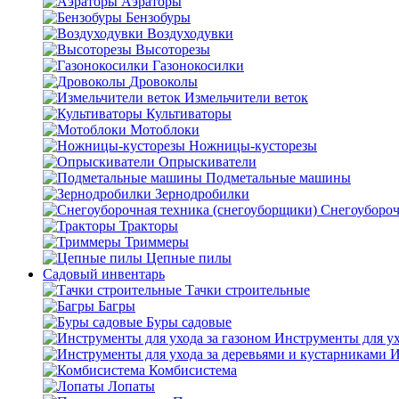
Аэраторы
Бензобуры
Воздуходувки
Высоторезы
Газонокосилки
Дровоколы
Измельчители веток
Культиваторы
Мотоблоки
Ножницы-кусторезы
Опрыскиватели
Подметальные машины
Зернодробилки
Снегоубороч
Тракторы
Триммеры
Цепные пилы
Садовый инвентарь
Тачки строительные
Багры
Буры садовые
Инструменты для ух
И
Комбисистема
Лопаты