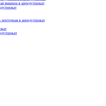
ая машина в аренду/прокат
нду/прокат
енточная в аренду/прокат
окат
нду/прокат