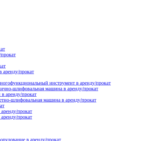
кат
/прокат
кат
в аренду/прокат
ногофункциональный инструмент в аренду/прокат
ично-шлифовальная машина в аренду/прокат
в аренду/прокат
етно-шлифовальная машина в аренду/прокат
ат
 аренду/прокат
 аренду/прокат
орудование в аренду/прокат