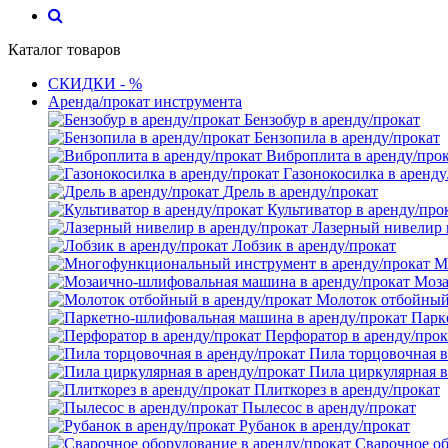
Каталог товаров
СКИДКИ - %
Аренда/прокат инструмента
Бензобур в аренду/прокат
Бензопила в аренду/прокат
Виброплита в аренду/про
Газонокосилка в аренду
Дрель в аренду/прокат
Культиватор в аренду/про
Лазерный нивелир 
Лобзик в аренду/прокат
М
Моза
Молоток отбойный 
Парк
Перфоратор в аренду/прок
Пила торцовочная в
Пила циркулярная в
Плиткорез в аренду/прокат
Пылесос в аренду/прокат
Рубанок в аренду/прокат
Сварочное об