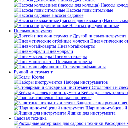
Насосы колод
Насосы повысительные
Насосы садовые
Насосы скв
Насосы циркуляционные
Пневмоинструмент
Другой пневмоинструмент
Пневматические о
Пневмогайковерты
Пневмодрели
Пневмостеплеры
Пневмопистолеты
Пневмошлифмашины
Ручной инструмент
Козлы
Наборы инструментов
Столярный и слес
Кейсы для электроинст
Головки торцевые
Защитные покрытия и ле
Шарнирно-губцевый 
Ящики для инструмента
Садовая техника
Расходные 