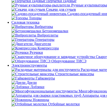
Перчатки садовые
Ручные культиватор
Секачи для сучьев
Садово-посадочный ин
Топоры
Силовая техника
Вибраторы
Бетономешалки
Виброплиты
Генераторы
Двигатели
Компрессора
Резчики
Свароч
Оборудование ТИСЭ
Электроинструменты
Расходные мате
Строительные миксеры
Гайковерты
Дрели
Лобзики
Многофункциона
Аппараты для 
Ножницы
Отбойные молотки