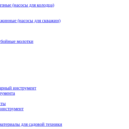
езные (насосы для колодца)
ажинные (насосы для скважин)
тбойные молотки
арный инструмент
румента
нты
инструмент
материалы для садовой техники