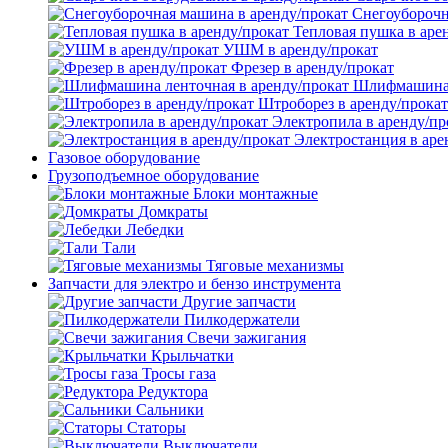
Снегоуборочн
Тепловая пушка в аре
УШМ в аренду/прокат
Фрезер в аренду/прокат
Шлифмашина л
Штроборез в аренду/прокат
Электропила в аренду/пр
Электростанция в аре
Газовое оборудование
Грузоподъемное оборудование
Блоки монтажные
Домкраты
Лебедки
Тали
Тяговые механизмы
Запчасти для электро и бензо инструмента
Другие запчасти
Пилкодержатели
Свечи зажигания
Крыльчатки
Тросы газа
Редуктора
Сальники
Статоры
Выключатели