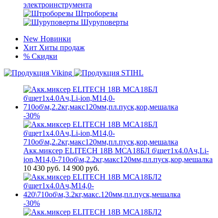
электроинструмента
Штроборезы
Шуруповерты
New
Новинки
Хит
Хиты продаж
%
Скидки
-30%
Акк.миксер ELITECH 18В МСА18БЛ б\щет1х4.0Ач,Li-
ion,М14,0-710об\м,2.2кг,макс120мм,пл.пуск,кор,мешалка
10 430
руб.
14 900 руб.
-30%