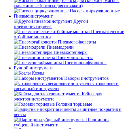
Насосы
скважинные (насосы для скважин)
Насосы циркуляционные
Пневмоинструмент
Другой
пневмоинструмент
Пневматические
отбойные молотки
Пневмогайковерты
Пневмодрели
Пневмостеплеры
Пневмопистолеты
Пневмошлифмашины
Ручной инструмент
Козлы
Наборы инструментов
Столярный и
слесарный инструмент
Кейсы для
электроинструмента
Головки торцевые
Защитные покрытия и
ленты
Шарнирно-
губцевый инструмент