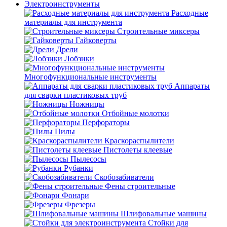
Электроинструменты
Расходные
материалы для инструмента
Строительные миксеры
Гайковерты
Дрели
Лобзики
Многофункциональные инструменты
Аппараты
для сварки пластиковых труб
Ножницы
Отбойные молотки
Перфораторы
Пилы
Краскораспылители
Пистолеты клеевые
Пылесосы
Рубанки
Скобозабиватели
Фены строительные
Фонари
Фрезеры
Шлифовальные машины
Стойки для