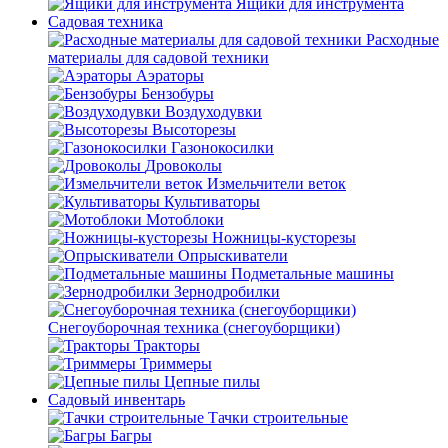
Ящики для инструмента
Садовая техника
Расходные
материалы для садовой техники
Аэраторы
Бензобуры
Воздуходувки
Высоторезы
Газонокосилки
Дровоколы
Измельчители веток
Культиваторы
Мотоблоки
Ножницы-кусторезы
Опрыскиватели
Подметальные машины
Зернодробилки
Снегоуборочная техника (снегоуборщики)
Тракторы
Триммеры
Цепные пилы
Садовый инвентарь
Тачки строительные
Багры