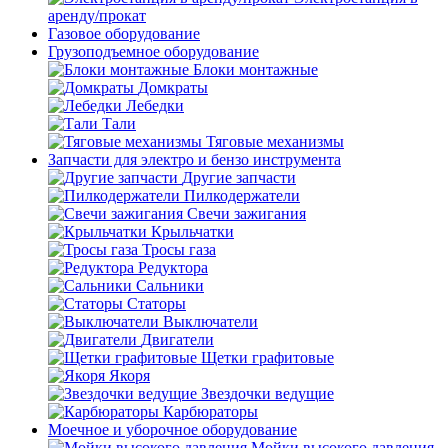
аренду/прокат
Газовое оборудование
Грузоподъемное оборудование
Блоки монтажные
Домкраты
Лебедки
Тали
Тяговые механизмы
Запчасти для электро и бензо инструмента
Другие запчасти
Пилкодержатели
Свечи зажигания
Крыльчатки
Тросы газа
Редуктора
Сальники
Статоры
Выключатели
Двигатели
Щетки графитовые
Якоря
Звездочки ведущие
Карбюраторы
Моечное и уборочное оборудование
Мойки высокого давления