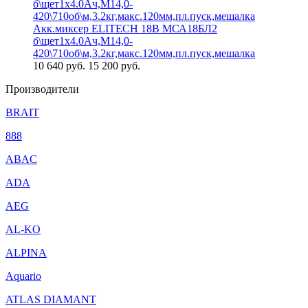
Акк.миксер ELITECH 18В МСА18БЛ2
б\щет1х4.0Ач,М14,0-
420\710об\м,3.2кг,макс.120мм,пл.пуск,мешалка
10 640
руб.
15 200 руб.
Производители
BRAIT
888
ABAC
ADA
AEG
AL-KO
ALPINA
Aquario
ATLAS DIAMANT