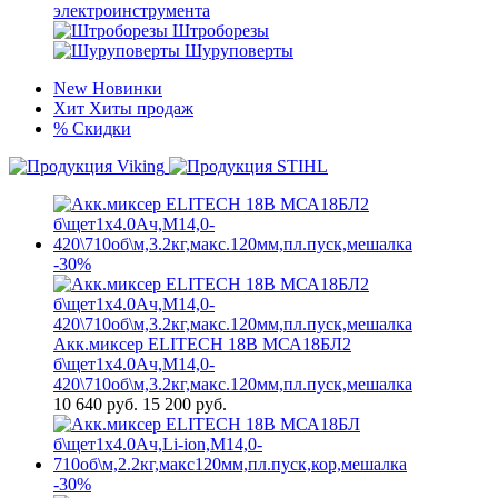
электроинструмента
Штроборезы
Шуруповерты
New
Новинки
Хит
Хиты продаж
%
Скидки
-30%
Акк.миксер ELITECH 18В МСА18БЛ2
б\щет1х4.0Ач,М14,0-
420\710об\м,3.2кг,макс.120мм,пл.пуск,мешалка
10 640
руб.
15 200 руб.
-30%