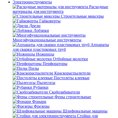
Электроинструменты
Расходные
материалы для инструмента
Строительные миксеры
Гайковерты
Дрели
Лобзики
Многофункциональные инструменты
Аппараты
для сварки пластиковых труб
Ножницы
Отбойные молотки
Перфораторы
Пилы
Краскораспылители
Пистолеты клеевые
Пылесосы
Рубанки
Скобозабиватели
Фены строительные
Фонари
Фрезеры
Шлифовальные машины
Стойки для