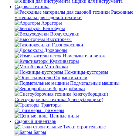
Ящики для инструмента
Садовая техника
Расходные
материалы для садовой техники
Аэраторы
Бензобуры
Воздуходувки
Высоторезы
Газонокосилки
Дровоколы
Измельчители веток
Культиваторы
Мотоблоки
Ножницы-кусторезы
Опрыскиватели
Подметальные машины
Зернодробилки
Снегоуборочная техника (снегоуборщики)
Тракторы
Триммеры
Цепные пилы
Садовый инвентарь
Тачки строительные
Багры