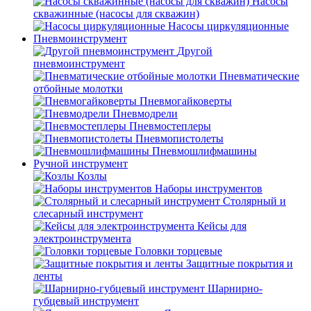
Насосы
скважинные (насосы для скважин)
Насосы циркуляционные
Пневмоинструмент
Другой
пневмоинструмент
Пневматические
отбойные молотки
Пневмогайковерты
Пневмодрели
Пневмостеплеры
Пневмопистолеты
Пневмошлифмашины
Ручной инструмент
Козлы
Наборы инструментов
Столярный и
слесарный инструмент
Кейсы для
электроинструмента
Головки торцевые
Защитные покрытия и
ленты
Шарнирно-
губцевый инструмент