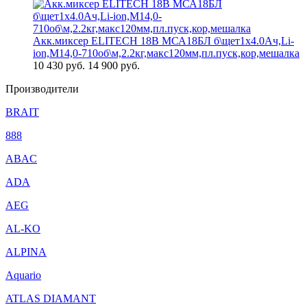
Акк.миксер ELITECH 18В МСА18БЛ б\щет1х4.0Ач,Li-
ion,М14,0-710об\м,2.2кг,макс120мм,пл.пуск,кор,мешалка
10 430
руб.
14 900 руб.
Производители
BRAIT
888
ABAC
ADA
AEG
AL-KO
ALPINA
Aquario
ATLAS DIAMANT