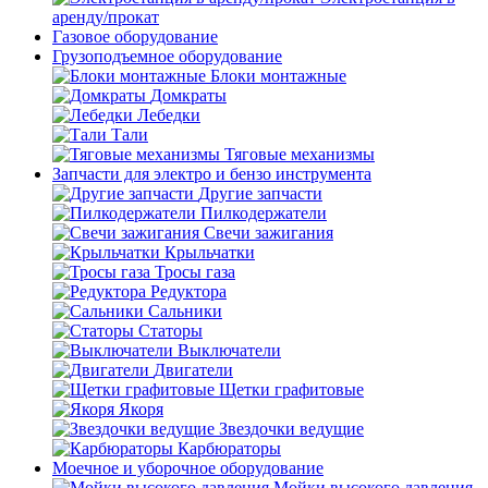
аренду/прокат
Газовое оборудование
Грузоподъемное оборудование
Блоки монтажные
Домкраты
Лебедки
Тали
Тяговые механизмы
Запчасти для электро и бензо инструмента
Другие запчасти
Пилкодержатели
Свечи зажигания
Крыльчатки
Тросы газа
Редуктора
Сальники
Статоры
Выключатели
Двигатели
Щетки графитовые
Якоря
Звездочки ведущие
Карбюраторы
Моечное и уборочное оборудование
Мойки высокого давления