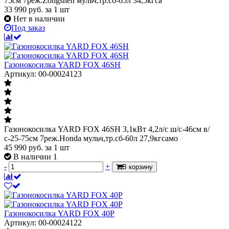
75см 7реж.Zongshen мульч,тр.сб-65л 34,5кгса
33 990
руб.
за 1 шт
Нет в наличии
Под заказ
Газонокосилка YARD FOX 46SH
Артикул: 00-00024123
Газонокосилка YARD FOX 46SH 3,1кВт 4,2л/с ш/с-46cм в/
с-25-75см 7реж.Honda мульч,тр.сб-60л 27,9кгсамо
45 990
руб.
за 1 шт
В наличии 1
-
+
В корзину
Газонокосилка YARD FOX 40P
Артикул: 00-00024122