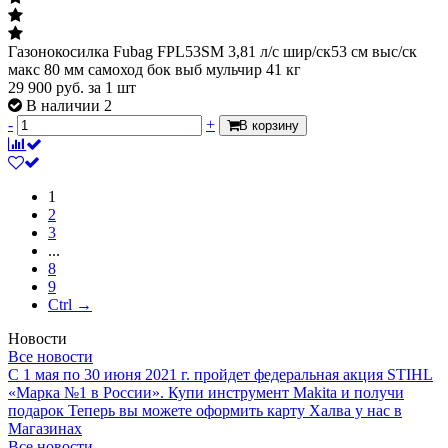
Газонокосилка Fubag FPL53SM 3,81 л/с шир/ск53 см выс/ск
макс 80 мм самоход бок выб мульчир 41 кг
29 900
руб.
за 1 шт
В наличии 2
-
+
В корзину
1
2
3
...
8
9
Ctrl →
Новости
Все новости
С 1 мая по 30 июня 2021 г. пройдет федеральная акция STIHL
«Марка №1 в России».
Купи инструмент Makita и получи
подарок
Теперь вы можете оформить карту Халва у нас в
Магазинах
Все новости