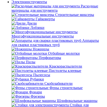
Электроинструменты
Расходные
материалы для инструмента
Строительные миксеры
Гайковерты
Дрели
Лобзики
Многофункциональные инструменты
Аппараты
для сварки пластиковых труб
Ножницы
Отбойные молотки
Перфораторы
Пилы
Краскораспылители
Пистолеты клеевые
Пылесосы
Рубанки
Скобозабиватели
Фены строительные
Фонари
Фрезеры
Шлифовальные машины
Стойки для