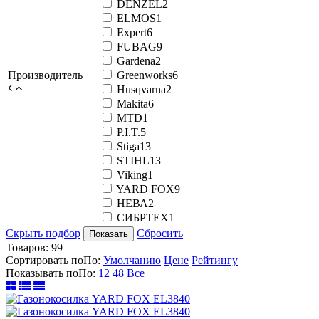
DENZEL
2
ELMOS
1
Expert
6
FUBAG
9
Gardena
2
Производитель
Greenworks
6
Husqvarna
2
Makita
6
MTD
1
P.I.T.
5
Stiga
13
STIHL
13
Viking
1
YARD FOX
9
НЕВА
2
СИБРТЕХ
1
Скрыть подбор
Сбросить
Показать
Товаров:
99
Сортировать по
По
:
Умолчанию
Цене
Рейтингу
Показывать по
По
:
12
48
Все