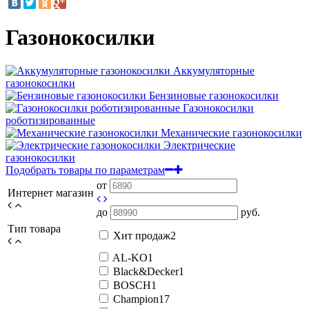
Газонокосилки
Аккумуляторные
газонокосилки
Бензиновые газонокосилки
Газонокосилки
роботизированные
Механические газонокосилки
Электрические
газонокосилки
Подобрать товары по параметрам
от
Интернет магазин
до
руб.
Тип товара
Хит продаж
2
AL-KO
1
Black&Decker
1
BOSCH
1
Champion
17