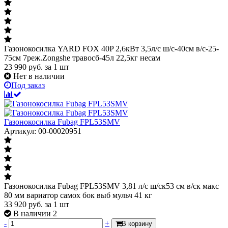
Газонокосилка YARD FOX 40P 2,6кВт 3,5л/с ш/с-40cм в/с-25-
75см 7реж.Zongshe травосб-45л 22,5кг несам
23 990
руб.
за 1 шт
Нет в наличии
Под заказ
Газонокосилка Fubag FPL53SMV
Артикул: 00-00020951
Газонокосилка Fubag FPL53SMV 3,81 л/с ш/ск53 см в/ск макс
80 мм вариатор самох бок выб мульч 41 кг
33 920
руб.
за 1 шт
В наличии 2
-
+
В корзину