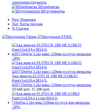
электроинструмента
Штроборезы
Шуруповерты
New
Новинки
Хит
Хиты продаж
%
Скидки
-30%
Акк.миксер ELITECH 18В МСА18БЛ2
б\щет1х4.0Ач,М14,0-
420\710об\м,3.2кг,макс.120мм,пл.пуск,мешалка
10 640
руб.
15 200 руб.
-30%