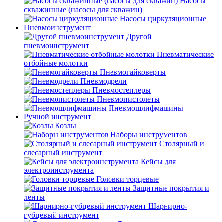
Насосы
скважинные (насосы для скважин)
Насосы циркуляционные
Пневмоинструмент
Другой
пневмоинструмент
Пневматические
отбойные молотки
Пневмогайковерты
Пневмодрели
Пневмостеплеры
Пневмопистолеты
Пневмошлифмашины
Ручной инструмент
Козлы
Наборы инструментов
Столярный и
слесарный инструмент
Кейсы для
электроинструмента
Головки торцевые
Защитные покрытия и
ленты
Шарнирно-
губцевый инструмент