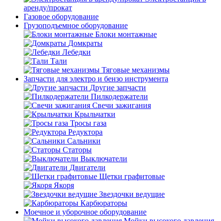
аренду/прокат
Газовое оборудование
Грузоподъемное оборудование
Блоки монтажные
Домкраты
Лебедки
Тали
Тяговые механизмы
Запчасти для электро и бензо инструмента
Другие запчасти
Пилкодержатели
Свечи зажигания
Крыльчатки
Тросы газа
Редуктора
Сальники
Статоры
Выключатели
Двигатели
Щетки графитовые
Якоря
Звездочки ведущие
Карбюраторы
Моечное и уборочное оборудование
Мойки высокого давления