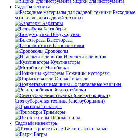
Ящики для инструмента
Садовая техника
Расходные
материалы для садовой техники
Аэраторы
Бензобуры
Воздуходувки
Высоторезы
Газонокосилки
Дровоколы
Измельчители веток
Культиваторы
Мотоблоки
Ножницы-кусторезы
Опрыскиватели
Подметальные машины
Зернодробилки
Снегоуборочная техника (снегоуборщики)
Тракторы
Триммеры
Цепные пилы
Садовый инвентарь
Тачки строительные
Багры