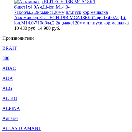
Акк.миксер ELITECH 18В МСА18БЛ б\щет1х4.0Ач,Li-
ion,М14,0-710об\м,2.2кг,макс120мм,пл.пуск,кор,мешалка
10 430
руб.
14 900 руб.
Производители
BRAIT
888
ABAC
ADA
AEG
AL-KO
ALPINA
Aquario
ATLAS DIAMANT