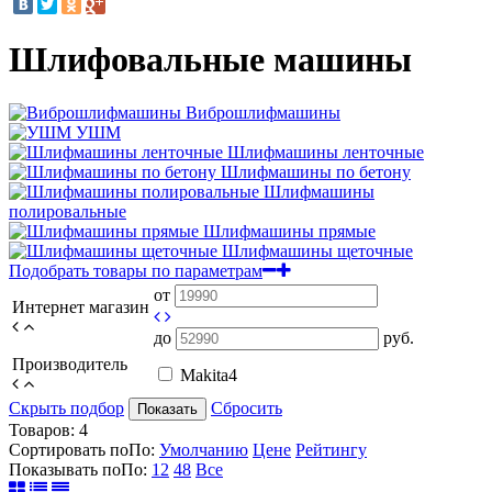
Шлифовальные машины
Виброшлифмашины
УШМ
Шлифмашины ленточные
Шлифмашины по бетону
Шлифмашины
полировальные
Шлифмашины прямые
Шлифмашины щеточные
Подобрать товары по параметрам
от
Интернет магазин
до
руб.
Производитель
Makita
4
Скрыть подбор
Сбросить
Показать
Товаров:
4
Сортировать по
По
:
Умолчанию
Цене
Рейтингу
Показывать по
По
:
12
48
Все