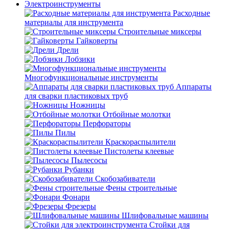
Электроинструменты
Расходные
материалы для инструмента
Строительные миксеры
Гайковерты
Дрели
Лобзики
Многофункциональные инструменты
Аппараты
для сварки пластиковых труб
Ножницы
Отбойные молотки
Перфораторы
Пилы
Краскораспылители
Пистолеты клеевые
Пылесосы
Рубанки
Скобозабиватели
Фены строительные
Фонари
Фрезеры
Шлифовальные машины
Стойки для