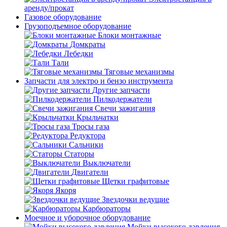
аренду/прокат
Газовое оборудование
Грузоподъемное оборудование
Блоки монтажные
Домкраты
Лебедки
Тали
Тяговые механизмы
Запчасти для электро и бензо инструмента
Другие запчасти
Пилкодержатели
Свечи зажигания
Крыльчатки
Тросы газа
Редуктора
Сальники
Статоры
Выключатели
Двигатели
Щетки графитовые
Якоря
Звездочки ведущие
Карбюраторы
Моечное и уборочное оборудование
Мойки высокого давления