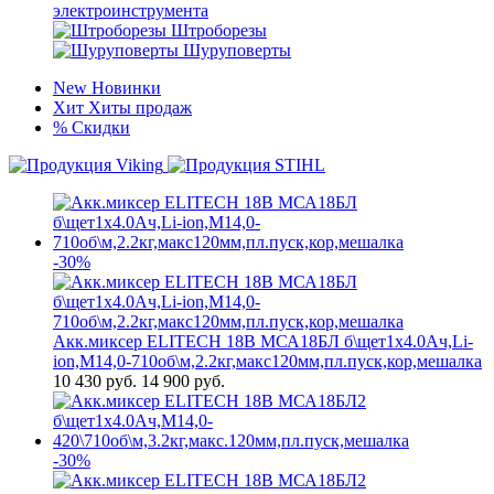
электроинструмента
Штроборезы
Шуруповерты
New
Новинки
Хит
Хиты продаж
%
Скидки
-30%
Акк.миксер ELITECH 18В МСА18БЛ б\щет1х4.0Ач,Li-
ion,М14,0-710об\м,2.2кг,макс120мм,пл.пуск,кор,мешалка
10 430
руб.
14 900 руб.
-30%