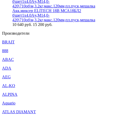
Акк.миксер ELITECH 18В МСА18БЛ2
б\щет1х4.0Ач,М14,0-
420\710об\м,3.2кг,макс.120мм,пл.пуск,мешалка
10 640
руб.
15 200 руб.
Производители
BRAIT
888
ABAC
ADA
AEG
AL-KO
ALPINA
Aquario
ATLAS DIAMANT