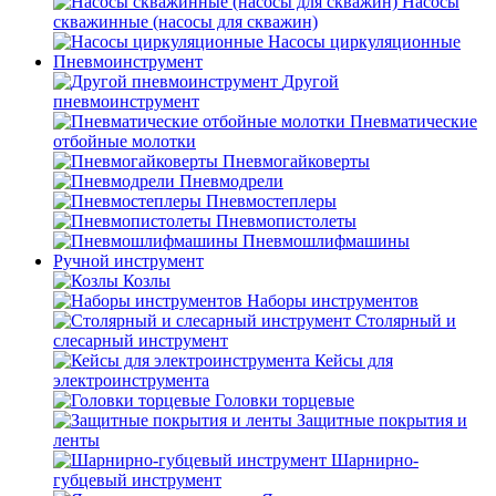
Насосы
скважинные (насосы для скважин)
Насосы циркуляционные
Пневмоинструмент
Другой
пневмоинструмент
Пневматические
отбойные молотки
Пневмогайковерты
Пневмодрели
Пневмостеплеры
Пневмопистолеты
Пневмошлифмашины
Ручной инструмент
Козлы
Наборы инструментов
Столярный и
слесарный инструмент
Кейсы для
электроинструмента
Головки торцевые
Защитные покрытия и
ленты
Шарнирно-
губцевый инструмент