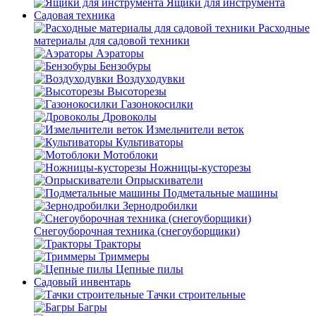
Ящики для инструмента
Садовая техника
Расходные
материалы для садовой техники
Аэраторы
Бензобуры
Воздуходувки
Высоторезы
Газонокосилки
Дровоколы
Измельчители веток
Культиваторы
Мотоблоки
Ножницы-кусторезы
Опрыскиватели
Подметальные машины
Зернодробилки
Снегоуборочная техника (снегоуборщики)
Тракторы
Триммеры
Цепные пилы
Садовый инвентарь
Тачки строительные
Багры