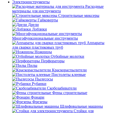
Электроинструменты
Расходные
материалы для инструмента
Строительные миксеры
Гайковерты
Дрели
Лобзики
Многофункциональные инструменты
Аппараты
для сварки пластиковых труб
Ножницы
Отбойные молотки
Перфораторы
Пилы
Краскораспылители
Пистолеты клеевые
Пылесосы
Рубанки
Скобозабиватели
Фены строительные
Фонари
Фрезеры
Шлифовальные машины
Стойки для