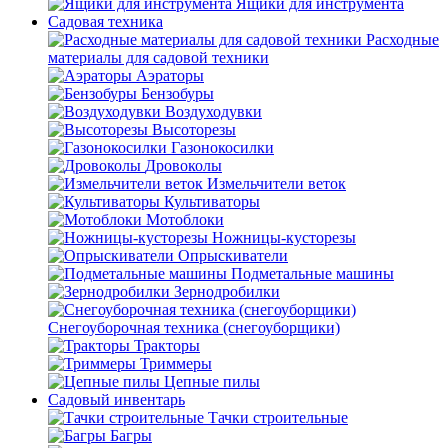
Ящики для инструмента
Садовая техника
Расходные
материалы для садовой техники
Аэраторы
Бензобуры
Воздуходувки
Высоторезы
Газонокосилки
Дровоколы
Измельчители веток
Культиваторы
Мотоблоки
Ножницы-кусторезы
Опрыскиватели
Подметальные машины
Зернодробилки
Снегоуборочная техника (снегоуборщики)
Тракторы
Триммеры
Цепные пилы
Садовый инвентарь
Тачки строительные
Багры