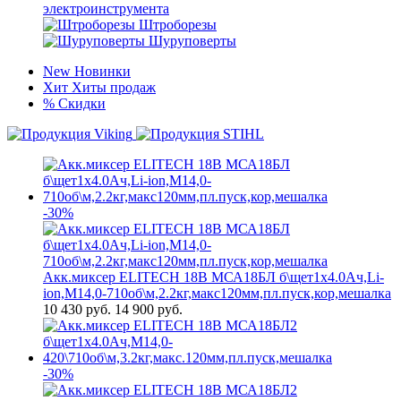
электроинструмента
Штроборезы
Шуруповерты
New
Новинки
Хит
Хиты продаж
%
Скидки
-30%
Акк.миксер ELITECH 18В МСА18БЛ б\щет1х4.0Ач,Li-
ion,М14,0-710об\м,2.2кг,макс120мм,пл.пуск,кор,мешалка
10 430
руб.
14 900 руб.
-30%