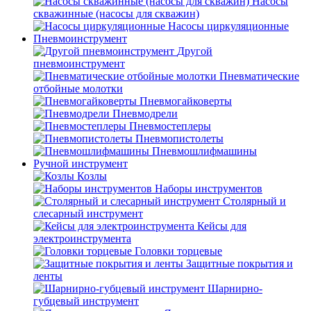
Насосы
скважинные (насосы для скважин)
Насосы циркуляционные
Пневмоинструмент
Другой
пневмоинструмент
Пневматические
отбойные молотки
Пневмогайковерты
Пневмодрели
Пневмостеплеры
Пневмопистолеты
Пневмошлифмашины
Ручной инструмент
Козлы
Наборы инструментов
Столярный и
слесарный инструмент
Кейсы для
электроинструмента
Головки торцевые
Защитные покрытия и
ленты
Шарнирно-
губцевый инструмент