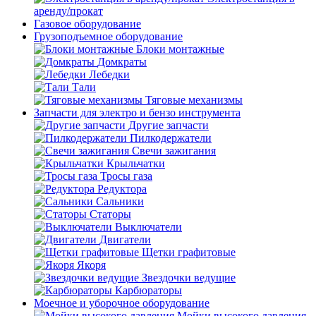
аренду/прокат
Газовое оборудование
Грузоподъемное оборудование
Блоки монтажные
Домкраты
Лебедки
Тали
Тяговые механизмы
Запчасти для электро и бензо инструмента
Другие запчасти
Пилкодержатели
Свечи зажигания
Крыльчатки
Тросы газа
Редуктора
Сальники
Статоры
Выключатели
Двигатели
Щетки графитовые
Якоря
Звездочки ведущие
Карбюраторы
Моечное и уборочное оборудование
Мойки высокого давления