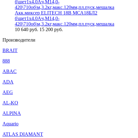
Акк.миксер ELITECH 18В МСА18БЛ2
б\щет1х4.0Ач,М14,0-
420\710об\м,3.2кг,макс.120мм,пл.пуск,мешалка
10 640
руб.
15 200 руб.
Производители
BRAIT
888
ABAC
ADA
AEG
AL-KO
ALPINA
Aquario
ATLAS DIAMANT