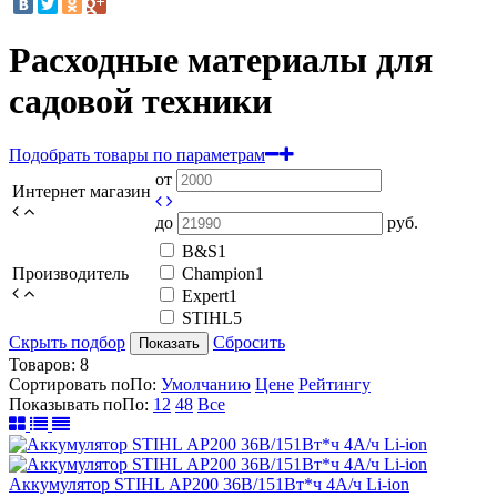
Расходные материалы для
садовой техники
Подобрать товары по параметрам
от
Интернет магазин
до
руб.
B&S
1
Производитель
Champion
1
Expert
1
STIHL
5
Скрыть подбор
Сбросить
Показать
Товаров:
8
Сортировать по
По
:
Умолчанию
Цене
Рейтингу
Показывать по
По
:
12
48
Все
Аккумулятор STIHL АР200 36В/151Вт*ч 4А/ч Li-ion