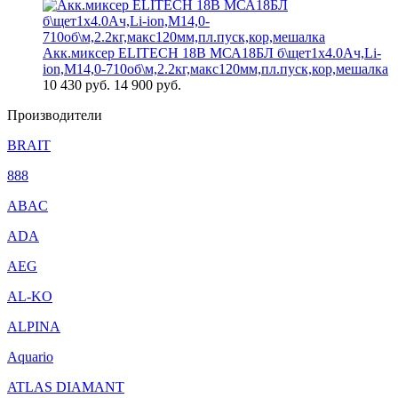
Акк.миксер ELITECH 18В МСА18БЛ б\щет1х4.0Ач,Li-
ion,М14,0-710об\м,2.2кг,макс120мм,пл.пуск,кор,мешалка
10 430
руб.
14 900 руб.
Производители
BRAIT
888
ABAC
ADA
AEG
AL-KO
ALPINA
Aquario
ATLAS DIAMANT