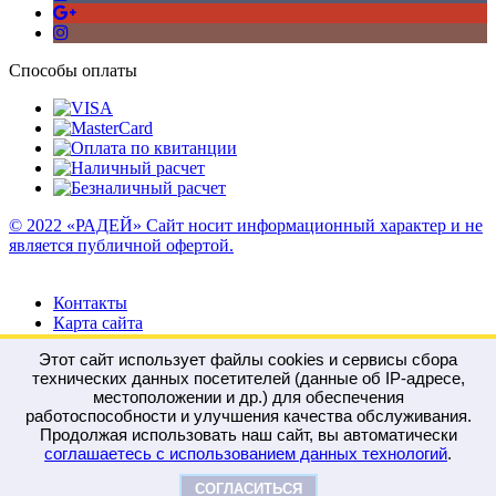
Способы оплаты
© 2022 «РАДЕЙ» Сайт носит информационный характер и не
является публичной офертой.
Контакты
Карта сайта
Этот сайт использует файлы cookies и сервисы сбора
технических данных посетителей (данные об IP-адресе,
местоположении и др.) для обеспечения
работоспособности и улучшения качества обслуживания.
Войти
Регистрация
Продолжая использовать наш сайт, вы автоматически
Сравнение
0
соглашаетесь с использованием данных технологий
.
Отложенные
0
Моя корзина
0
0
руб.
СОГЛАСИТЬСЯ