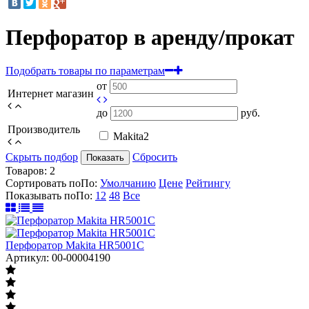
Перфоратор в аренду/прокат
Подобрать товары по параметрам
от
Интернет магазин
до
руб.
Производитель
Makita
2
Скрыть подбор
Сбросить
Показать
Товаров:
2
Сортировать по
По
:
Умолчанию
Цене
Рейтингу
Показывать по
По
:
12
48
Все
Перфоратор Makita HR5001C
Артикул: 00-00004190