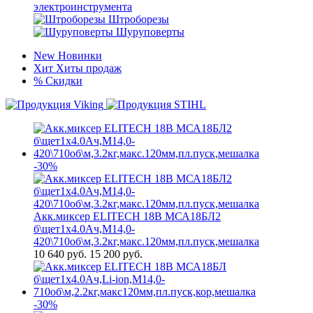
электроинструмента
Штроборезы
Шуруповерты
New
Новинки
Хит
Хиты продаж
%
Скидки
-30%
Акк.миксер ELITECH 18В МСА18БЛ2
б\щет1х4.0Ач,М14,0-
420\710об\м,3.2кг,макс.120мм,пл.пуск,мешалка
10 640
руб.
15 200 руб.
-30%