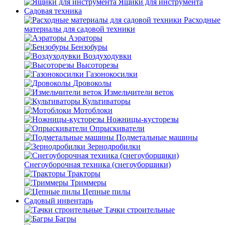
Ящики для инструмента
Садовая техника
Расходные
материалы для садовой техники
Аэраторы
Бензобуры
Воздуходувки
Высоторезы
Газонокосилки
Дровоколы
Измельчители веток
Культиваторы
Мотоблоки
Ножницы-кусторезы
Опрыскиватели
Подметальные машины
Зернодробилки
Снегоуборочная техника (снегоуборщики)
Тракторы
Триммеры
Цепные пилы
Садовый инвентарь
Тачки строительные
Багры