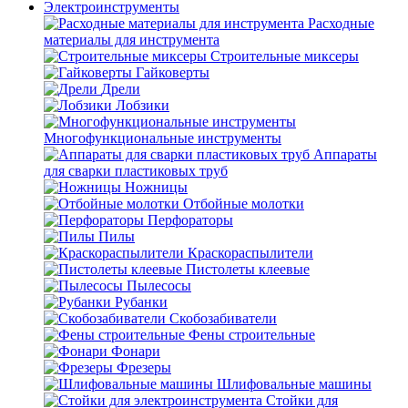
Электроинструменты
Расходные
материалы для инструмента
Строительные миксеры
Гайковерты
Дрели
Лобзики
Многофункциональные инструменты
Аппараты
для сварки пластиковых труб
Ножницы
Отбойные молотки
Перфораторы
Пилы
Краскораспылители
Пистолеты клеевые
Пылесосы
Рубанки
Скобозабиватели
Фены строительные
Фонари
Фрезеры
Шлифовальные машины
Стойки для