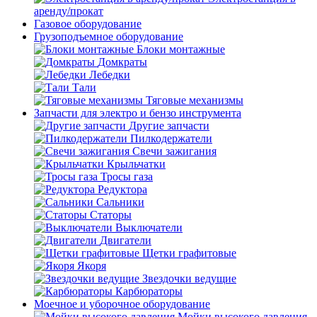
аренду/прокат
Газовое оборудование
Грузоподъемное оборудование
Блоки монтажные
Домкраты
Лебедки
Тали
Тяговые механизмы
Запчасти для электро и бензо инструмента
Другие запчасти
Пилкодержатели
Свечи зажигания
Крыльчатки
Тросы газа
Редуктора
Сальники
Статоры
Выключатели
Двигатели
Щетки графитовые
Якоря
Звездочки ведущие
Карбюраторы
Моечное и уборочное оборудование
Мойки высокого давления