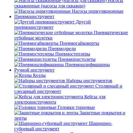
Насосы
скважинные (насосы для скважин)
Насосы циркуляционные
Пневмоинструмент
Другой
пневмоинструмент
Пневматические
отбойные молотки
Пневмогайковерты
Пневмодрели
Пневмостеплеры
Пневмопистолеты
Пневмошлифмашины
Ручной инструмент
Козлы
Наборы инструментов
Столярный и
слесарный инструмент
Кейсы для
электроинструмента
Головки торцевые
Защитные покрытия и
ленты
Шарнирно-
губцевый инструмент