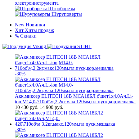
электроинструмента
Штроборезы
Шуруповерты
New
Новинки
Хит
Хиты продаж
%
Скидки
-30%
Акк.миксер ELITECH 18В МСА18БЛ б\щет1х4.0Ач,Li-
ion,М14,0-710об\м,2.2кг,макс120мм,пл.пуск,кор,мешалка
10 430
руб.
14 900 руб.
-30%