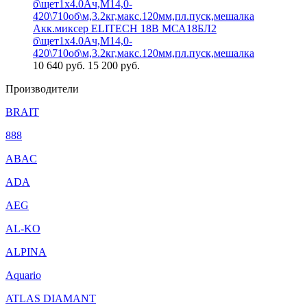
Акк.миксер ELITECH 18В МСА18БЛ2
б\щет1х4.0Ач,М14,0-
420\710об\м,3.2кг,макс.120мм,пл.пуск,мешалка
10 640
руб.
15 200 руб.
Производители
BRAIT
888
ABAC
ADA
AEG
AL-KO
ALPINA
Aquario
ATLAS DIAMANT