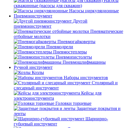
Насосы
скважинные (насосы для скважин)
Насосы циркуляционные
Пневмоинструмент
Другой
пневмоинструмент
Пневматические
отбойные молотки
Пневмогайковерты
Пневмодрели
Пневмостеплеры
Пневмопистолеты
Пневмошлифмашины
Ручной инструмент
Козлы
Наборы инструментов
Столярный и
слесарный инструмент
Кейсы для
электроинструмента
Головки торцевые
Защитные покрытия и
ленты
Шарнирно-
губцевый инструмент