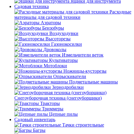
Ящики для инструмента
Садовая техника
Расходные
материалы для садовой техники
Аэраторы
Бензобуры
Воздуходувки
Высоторезы
Газонокосилки
Дровоколы
Измельчители веток
Культиваторы
Мотоблоки
Ножницы-кусторезы
Опрыскиватели
Подметальные машины
Зернодробилки
Снегоуборочная техника (снегоуборщики)
Тракторы
Триммеры
Цепные пилы
Садовый инвентарь
Тачки строительные
Багры