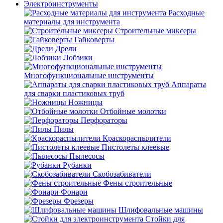
Электроинструменты
Расходные
материалы для инструмента
Строительные миксеры
Гайковерты
Дрели
Лобзики
Многофункциональные инструменты
Аппараты
для сварки пластиковых труб
Ножницы
Отбойные молотки
Перфораторы
Пилы
Краскораспылители
Пистолеты клеевые
Пылесосы
Рубанки
Скобозабиватели
Фены строительные
Фонари
Фрезеры
Шлифовальные машины
Стойки для