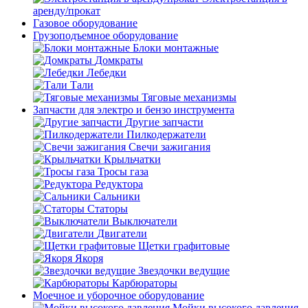
аренду/прокат
Газовое оборудование
Грузоподъемное оборудование
Блоки монтажные
Домкраты
Лебедки
Тали
Тяговые механизмы
Запчасти для электро и бензо инструмента
Другие запчасти
Пилкодержатели
Свечи зажигания
Крыльчатки
Тросы газа
Редуктора
Сальники
Статоры
Выключатели
Двигатели
Щетки графитовые
Якоря
Звездочки ведущие
Карбюраторы
Моечное и уборочное оборудование
Мойки высокого давления