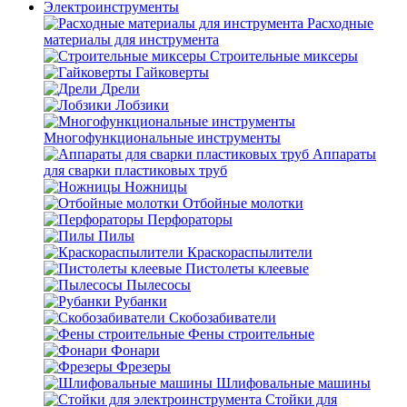
Электроинструменты
Расходные
материалы для инструмента
Строительные миксеры
Гайковерты
Дрели
Лобзики
Многофункциональные инструменты
Аппараты
для сварки пластиковых труб
Ножницы
Отбойные молотки
Перфораторы
Пилы
Краскораспылители
Пистолеты клеевые
Пылесосы
Рубанки
Скобозабиватели
Фены строительные
Фонари
Фрезеры
Шлифовальные машины
Стойки для