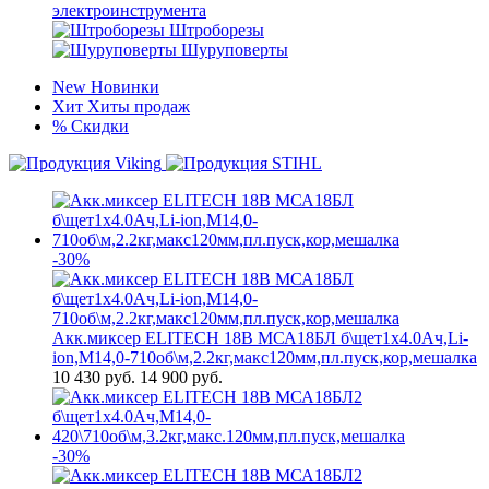
электроинструмента
Штроборезы
Шуруповерты
New
Новинки
Хит
Хиты продаж
%
Скидки
-30%
Акк.миксер ELITECH 18В МСА18БЛ б\щет1х4.0Ач,Li-
ion,М14,0-710об\м,2.2кг,макс120мм,пл.пуск,кор,мешалка
10 430
руб.
14 900 руб.
-30%