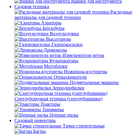
Ящики для инструмента
Садовая техника
Расходные
материалы для садовой техники
Аэраторы
Бензобуры
Воздуходувки
Высоторезы
Газонокосилки
Дровоколы
Измельчители веток
Культиваторы
Мотоблоки
Ножницы-кусторезы
Опрыскиватели
Подметальные машины
Зернодробилки
Снегоуборочная техника (снегоуборщики)
Тракторы
Триммеры
Цепные пилы
Садовый инвентарь
Тачки строительные
Багры