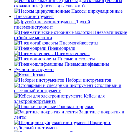
Насосы
скважинные (насосы для скважин)
Насосы циркуляционные
Пневмоинструмент
Другой
пневмоинструмент
Пневматические
отбойные молотки
Пневмогайковерты
Пневмодрели
Пневмостеплеры
Пневмопистолеты
Пневмошлифмашины
Ручной инструмент
Козлы
Наборы инструментов
Столярный и
слесарный инструмент
Кейсы для
электроинструмента
Головки торцевые
Защитные покрытия и
ленты
Шарнирно-
губцевый инструмент