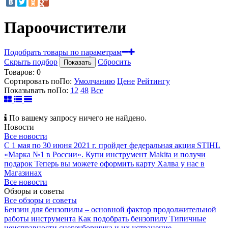
Пароочистители
Подобрать товары по параметрам
Скрыть подбор
Сбросить
Показать
Товаров:
0
Сортировать по
По
:
Умолчанию
Цене
Рейтингу
Показывать по
По
:
12
48
Все
По вашему запросу ничего не найдено.
Новости
Все новости
С 1 мая по 30 июня 2021 г. пройдет федеральная акция STIHL
«Марка №1 в России».
Купи инструмент Makita и получи
подарок
Теперь вы можете оформить карту Халва у нас в
Магазинах
Все новости
Обзоры и советы
Все обзоры и советы
Бензин для бензопилы – основной фактор продолжительной
работы инструмента
Как подобрать бензопилу
Типичные
неисправности снегоуборщика и их устранение