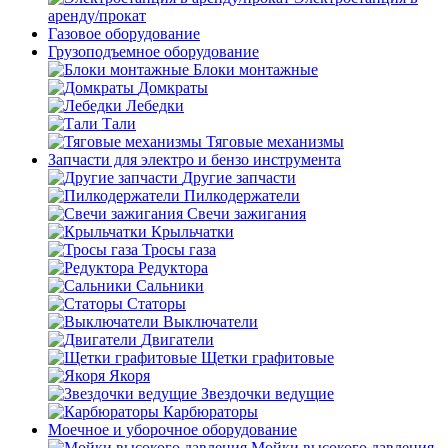
аренду/прокат
Газовое оборудование
Грузоподъемное оборудование
Блоки монтажные
Домкраты
Лебедки
Тали
Тяговые механизмы
Запчасти для электро и бензо инструмента
Другие запчасти
Пилкодержатели
Свечи зажигания
Крыльчатки
Тросы газа
Редуктора
Сальники
Статоры
Выключатели
Двигатели
Щетки графитовые
Якоря
Звездочки ведущие
Карбюраторы
Моечное и уборочное оборудование
Мойки высокого давления