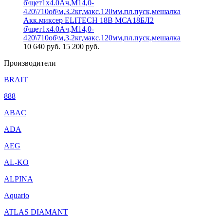
Акк.миксер ELITECH 18В МСА18БЛ2
б\щет1х4.0Ач,М14,0-
420\710об\м,3.2кг,макс.120мм,пл.пуск,мешалка
10 640
руб.
15 200 руб.
Производители
BRAIT
888
ABAC
ADA
AEG
AL-KO
ALPINA
Aquario
ATLAS DIAMANT