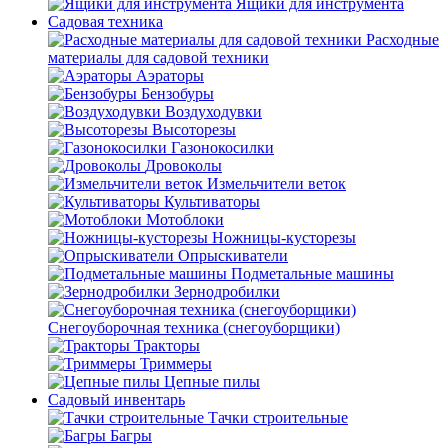
Ящики для инструмента
Садовая техника
Расходные
материалы для садовой техники
Аэраторы
Бензобуры
Воздуходувки
Высоторезы
Газонокосилки
Дровоколы
Измельчители веток
Культиваторы
Мотоблоки
Ножницы-кусторезы
Опрыскиватели
Подметальные машины
Зернодробилки
Снегоуборочная техника (снегоуборщики)
Тракторы
Триммеры
Цепные пилы
Садовый инвентарь
Тачки строительные
Багры