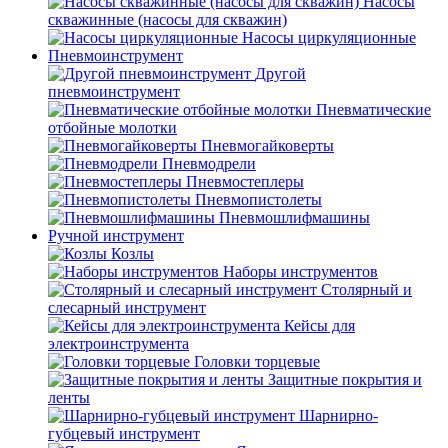
Насосы
скважинные (насосы для скважин)
Насосы циркуляционные
Пневмоинструмент
Другой
пневмоинструмент
Пневматические
отбойные молотки
Пневмогайковерты
Пневмодрели
Пневмостеплеры
Пневмопистолеты
Пневмошлифмашины
Ручной инструмент
Козлы
Наборы инструментов
Столярный и
слесарный инструмент
Кейсы для
электроинструмента
Головки торцевые
Защитные покрытия и
ленты
Шарнирно-
губцевый инструмент