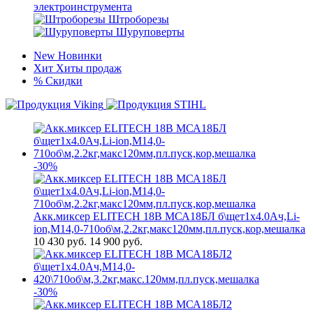
электроинструмента
Штроборезы
Шуруповерты
New
Новинки
Хит
Хиты продаж
%
Скидки
-30%
Акк.миксер ELITECH 18В МСА18БЛ б\щет1х4.0Ач,Li-
ion,М14,0-710об\м,2.2кг,макс120мм,пл.пуск,кор,мешалка
10 430
руб.
14 900 руб.
-30%