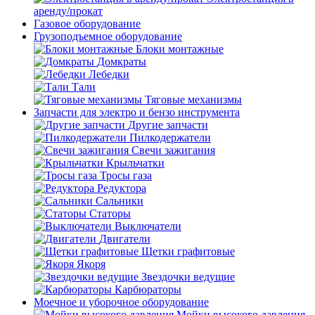
аренду/прокат
Газовое оборудование
Грузоподъемное оборудование
Блоки монтажные
Домкраты
Лебедки
Тали
Тяговые механизмы
Запчасти для электро и бензо инструмента
Другие запчасти
Пилкодержатели
Свечи зажигания
Крыльчатки
Тросы газа
Редуктора
Сальники
Статоры
Выключатели
Двигатели
Щетки графитовые
Якоря
Звездочки ведущие
Карбюраторы
Моечное и уборочное оборудование
Мойки высокого давления