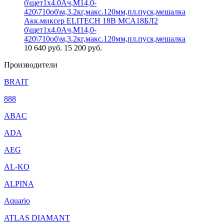
Акк.миксер ELITECH 18В МСА18БЛ2
б\щет1х4.0Ач,М14,0-
420\710об\м,3.2кг,макс.120мм,пл.пуск,мешалка
10 640
руб.
15 200 руб.
Производители
BRAIT
888
ABAC
ADA
AEG
AL-KO
ALPINA
Aquario
ATLAS DIAMANT