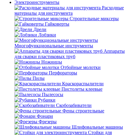
Электроинструменты
Расходные
материалы для инструмента
Строительные миксеры
Гайковерты
Дрели
Лобзики
Многофункциональные инструменты
Аппараты
для сварки пластиковых труб
Ножницы
Отбойные молотки
Перфораторы
Пилы
Краскораспылители
Пистолеты клеевые
Пылесосы
Рубанки
Скобозабиватели
Фены строительные
Фонари
Фрезеры
Шлифовальные машины
Стойки для