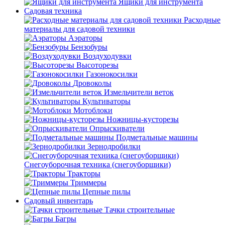
Ящики для инструмента
Садовая техника
Расходные
материалы для садовой техники
Аэраторы
Бензобуры
Воздуходувки
Высоторезы
Газонокосилки
Дровоколы
Измельчители веток
Культиваторы
Мотоблоки
Ножницы-кусторезы
Опрыскиватели
Подметальные машины
Зернодробилки
Снегоуборочная техника (снегоуборщики)
Тракторы
Триммеры
Цепные пилы
Садовый инвентарь
Тачки строительные
Багры