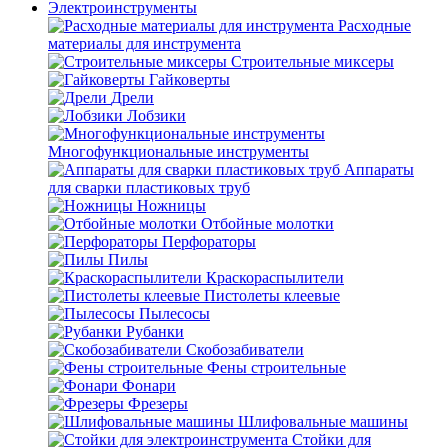
Электроинструменты
Расходные
материалы для инструмента
Строительные миксеры
Гайковерты
Дрели
Лобзики
Многофункциональные инструменты
Аппараты
для сварки пластиковых труб
Ножницы
Отбойные молотки
Перфораторы
Пилы
Краскораспылители
Пистолеты клеевые
Пылесосы
Рубанки
Скобозабиватели
Фены строительные
Фонари
Фрезеры
Шлифовальные машины
Стойки для