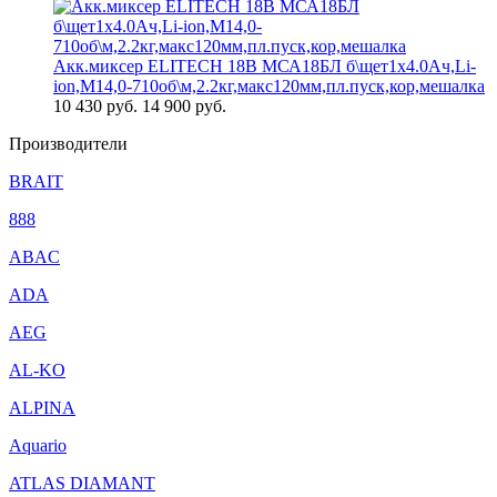
Акк.миксер ELITECH 18В МСА18БЛ б\щет1х4.0Ач,Li-
ion,М14,0-710об\м,2.2кг,макс120мм,пл.пуск,кор,мешалка
10 430
руб.
14 900 руб.
Производители
BRAIT
888
ABAC
ADA
AEG
AL-KO
ALPINA
Aquario
ATLAS DIAMANT