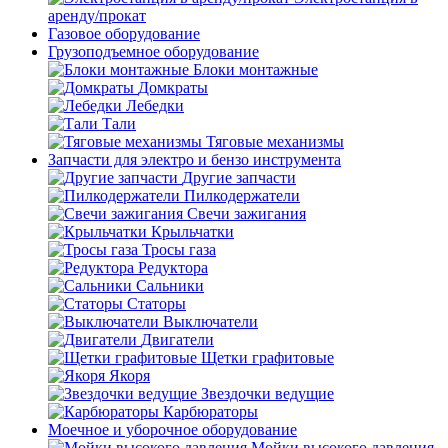
аренду/прокат
Газовое оборудование
Грузоподъемное оборудование
Блоки монтажные
Домкраты
Лебедки
Тали
Тяговые механизмы
Запчасти для электро и бензо инструмента
Другие запчасти
Пилкодержатели
Свечи зажигания
Крыльчатки
Тросы газа
Редуктора
Сальники
Статоры
Выключатели
Двигатели
Щетки графитовые
Якоря
Звездочки ведущие
Карбюраторы
Моечное и уборочное оборудование
Мойки высокого давления