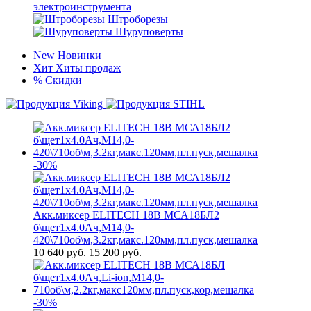
электроинструмента
Штроборезы
Шуруповерты
New
Новинки
Хит
Хиты продаж
%
Скидки
-30%
Акк.миксер ELITECH 18В МСА18БЛ2
б\щет1х4.0Ач,М14,0-
420\710об\м,3.2кг,макс.120мм,пл.пуск,мешалка
10 640
руб.
15 200 руб.
-30%