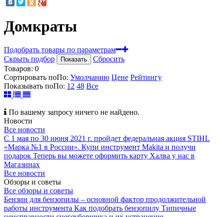
Домкраты
Подобрать товары по параметрам
Скрыть подбор
Сбросить
Показать
Товаров:
0
Сортировать по
По
:
Умолчанию
Цене
Рейтингу
Показывать по
По
:
12
48
Все
По вашему запросу ничего не найдено.
Новости
Все новости
С 1 мая по 30 июня 2021 г. пройдет федеральная акция STIHL
«Марка №1 в России».
Купи инструмент Makita и получи
подарок
Теперь вы можете оформить карту Халва у нас в
Магазинах
Все новости
Обзоры и советы
Все обзоры и советы
Бензин для бензопилы – основной фактор продолжительной
работы инструмента
Как подобрать бензопилу
Типичные
неисправности снегоуборщика и их устранение