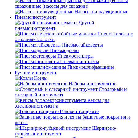
Насосы
скважинные (насосы для скважин)
Насосы циркуляционные
Пневмоинструмент
Другой
пневмоинструмент
Пневматические
отбойные молотки
Пневмогайковерты
Пневмодрели
Пневмостеплеры
Пневмопистолеты
Пневмошлифмашины
Ручной инструмент
Козлы
Наборы инструментов
Столярный и
слесарный инструмент
Кейсы для
электроинструмента
Головки торцевые
Защитные покрытия и
ленты
Шарнирно-
губцевый инструмент