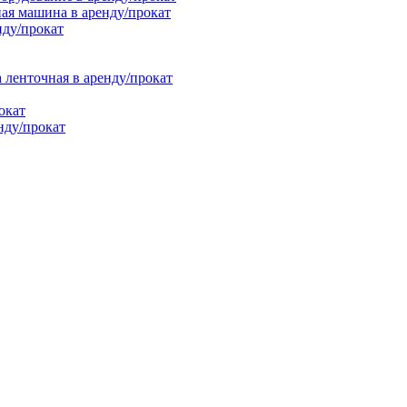
ая машина в аренду/прокат
нду/прокат
енточная в аренду/прокат
окат
нду/прокат