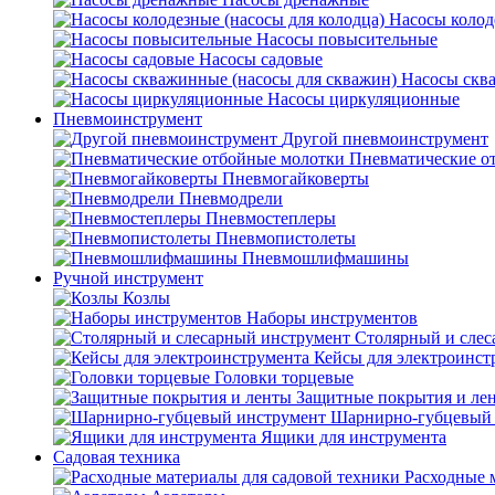
Насосы колод
Насосы повысительные
Насосы садовые
Насосы скв
Насосы циркуляционные
Пневмоинструмент
Другой пневмоинструмент
Пневматические о
Пневмогайковерты
Пневмодрели
Пневмостеплеры
Пневмопистолеты
Пневмошлифмашины
Ручной инструмент
Козлы
Наборы инструментов
Столярный и слес
Кейсы для электроинст
Головки торцевые
Защитные покрытия и ле
Шарнирно-губцевый 
Ящики для инструмента
Садовая техника
Расходные 