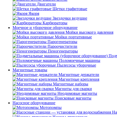
Двигатели
Щетки графитовые
Якоря
Звездочки ведущие
Карбюраторы
Моечное и уборочное оборудование
Мойки высокого давления
Мойки портативные
Парогенераторы
Пароочистители
Пеногенераторы
Подм
Поломоечные машины
Пылесосы уборочные
Магнитные товары
Магнитные держатели
Магнитные крепления
Магнитные наборы
Магниты для сварки
Неодимовые магниты
Поисковые магниты
Насосное оборудование
Мотопомпы
На
Насосы дренажные