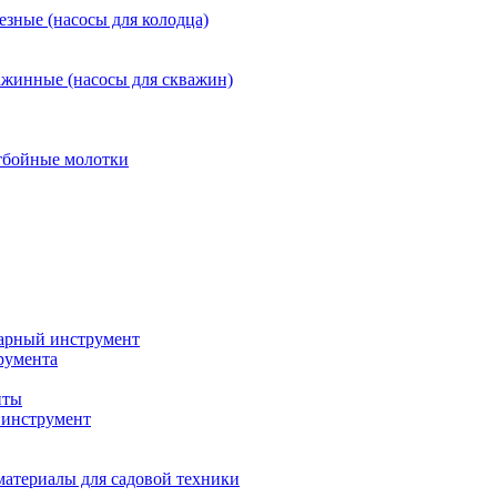
езные (насосы для колодца)
ажинные (насосы для скважин)
тбойные молотки
арный инструмент
румента
нты
инструмент
материалы для садовой техники