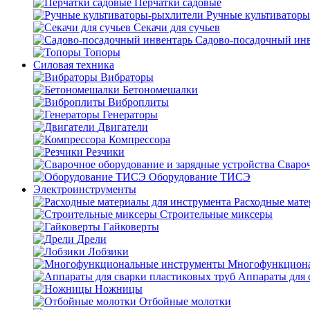
Перчатки садовые
Ручные культиватор
Секачи для сучьев
Садово-посадочный ин
Топоры
Силовая техника
Вибраторы
Бетономешалки
Виброплиты
Генераторы
Двигатели
Компрессора
Резчики
Свароч
Оборудование ТИСЭ
Электроинструменты
Расходные мате
Строительные миксеры
Гайковерты
Дрели
Лобзики
Многофункциона
Аппараты для 
Ножницы
Отбойные молотки