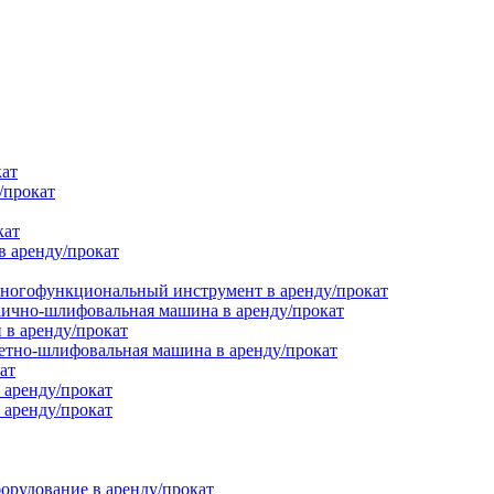
кат
/прокат
кат
в аренду/прокат
ногофункциональный инструмент в аренду/прокат
ично-шлифовальная машина в аренду/прокат
в аренду/прокат
етно-шлифовальная машина в аренду/прокат
ат
 аренду/прокат
 аренду/прокат
орудование в аренду/прокат