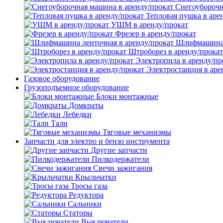
Снегоуборочн
Тепловая пушка в аре
УШМ в аренду/прокат
Фрезер в аренду/прокат
Шлифмашина л
Штроборез в аренду/прокат
Электропила в аренду/пр
Электростанция в аре
Газовое оборудование
Грузоподъемное оборудование
Блоки монтажные
Домкраты
Лебедки
Тали
Тяговые механизмы
Запчасти для электро и бензо инструмента
Другие запчасти
Пилкодержатели
Свечи зажигания
Крыльчатки
Тросы газа
Редуктора
Сальники
Статоры
Выключатели