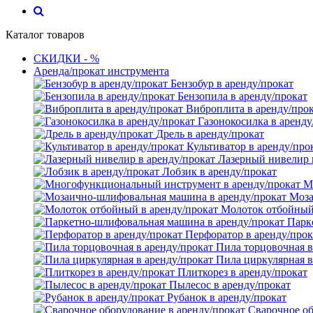
Каталог товаров
СКИДКИ - %
Аренда/прокат инструмента
Бензобур в аренду/прокат
Бензопила в аренду/прокат
Виброплита в аренду/про
Газонокосилка в аренду
Дрель в аренду/прокат
Культиватор в аренду/про
Лазерный нивелир 
Лобзик в аренду/прокат
М
Моза
Молоток отбойный 
Парк
Перфоратор в аренду/прок
Пила торцовочная в
Пила циркулярная в
Плиткорез в аренду/прокат
Пылесос в аренду/прокат
Рубанок в аренду/прокат
Сварочное об