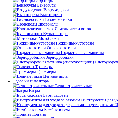
Аэраторы
Бензобуры
Воздуходувки
Высоторезы
Газонокосилки
Дровоколы
Измельчители веток
Культиваторы
Мотоблоки
Ножницы-кусторезы
Опрыскиватели
Подметальные машины
Зернодробилки
Снегоубороч
Тракторы
Триммеры
Цепные пилы
Садовый инвентарь
Тачки строительные
Багры
Буры садовые
Инструменты для ух
И
Комбисистема
Лопаты