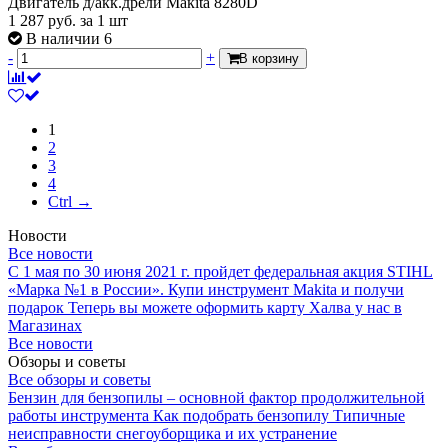
Двигатель д/акк.дрели Mакita 8280D
1 287
руб.
за 1 шт
В наличии 6
-
+
В корзину
1
2
3
4
Ctrl →
Новости
Все новости
С 1 мая по 30 июня 2021 г. пройдет федеральная акция STIHL
«Марка №1 в России».
Купи инструмент Makita и получи
подарок
Теперь вы можете оформить карту Халва у нас в
Магазинах
Все новости
Обзоры и советы
Все обзоры и советы
Бензин для бензопилы – основной фактор продолжительной
работы инструмента
Как подобрать бензопилу
Типичные
неисправности снегоуборщика и их устранение