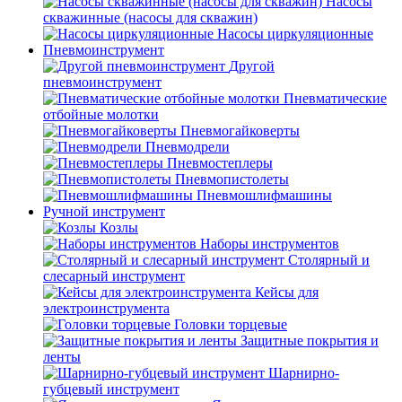
Насосы
скважинные (насосы для скважин)
Насосы циркуляционные
Пневмоинструмент
Другой
пневмоинструмент
Пневматические
отбойные молотки
Пневмогайковерты
Пневмодрели
Пневмостеплеры
Пневмопистолеты
Пневмошлифмашины
Ручной инструмент
Козлы
Наборы инструментов
Столярный и
слесарный инструмент
Кейсы для
электроинструмента
Головки торцевые
Защитные покрытия и
ленты
Шарнирно-
губцевый инструмент