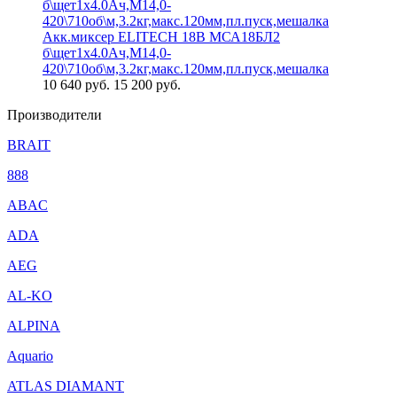
Акк.миксер ELITECH 18В МСА18БЛ2
б\щет1х4.0Ач,М14,0-
420\710об\м,3.2кг,макс.120мм,пл.пуск,мешалка
10 640
руб.
15 200 руб.
Производители
BRAIT
888
ABAC
ADA
AEG
AL-KO
ALPINA
Aquario
ATLAS DIAMANT