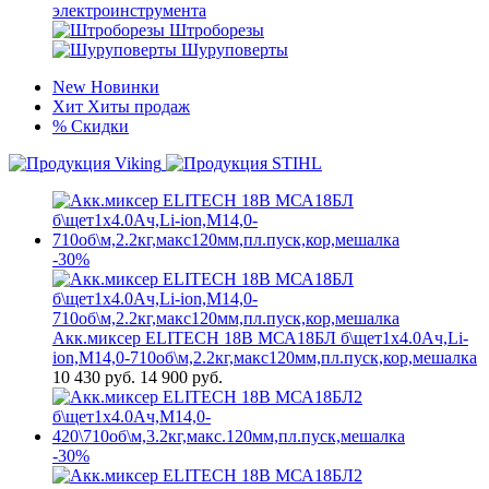
электроинструмента
Штроборезы
Шуруповерты
New
Новинки
Хит
Хиты продаж
%
Скидки
-30%
Акк.миксер ELITECH 18В МСА18БЛ б\щет1х4.0Ач,Li-
ion,М14,0-710об\м,2.2кг,макс120мм,пл.пуск,кор,мешалка
10 430
руб.
14 900 руб.
-30%