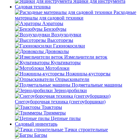
Ящики для инструмента
Садовая техника
Расходные
материалы для садовой техники
Аэраторы
Бензобуры
Воздуходувки
Высоторезы
Газонокосилки
Дровоколы
Измельчители веток
Культиваторы
Мотоблоки
Ножницы-кусторезы
Опрыскиватели
Подметальные машины
Зернодробилки
Снегоуборочная техника (снегоуборщики)
Тракторы
Триммеры
Цепные пилы
Садовый инвентарь
Тачки строительные
Багры