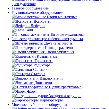
аренду/прокат
Газовое оборудование
Грузоподъемное оборудование
Блоки монтажные
Домкраты
Лебедки
Тали
Тяговые механизмы
Запчасти для электро и бензо инструмента
Другие запчасти
Пилкодержатели
Свечи зажигания
Крыльчатки
Тросы газа
Редуктора
Сальники
Статоры
Выключатели
Двигатели
Щетки графитовые
Якоря
Звездочки ведущие
Карбюраторы
Моечное и уборочное оборудование
Мойки высокого давления