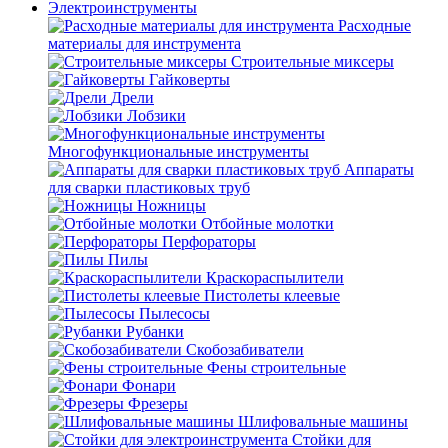
Электроинструменты
Расходные
материалы для инструмента
Строительные миксеры
Гайковерты
Дрели
Лобзики
Многофункциональные инструменты
Аппараты
для сварки пластиковых труб
Ножницы
Отбойные молотки
Перфораторы
Пилы
Краскораспылители
Пистолеты клеевые
Пылесосы
Рубанки
Скобозабиватели
Фены строительные
Фонари
Фрезеры
Шлифовальные машины
Стойки для