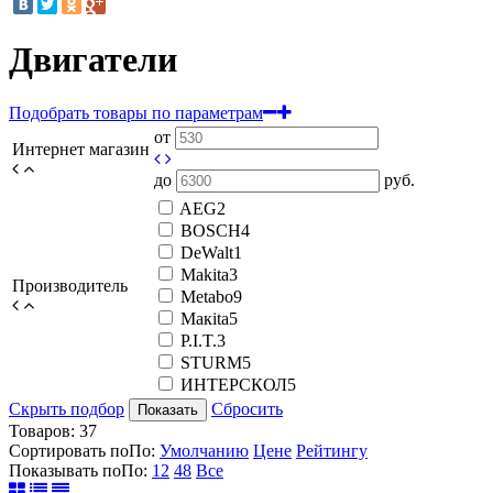
Двигатели
Подобрать товары по параметрам
от
Интернет магазин
до
руб.
AEG
2
BOSCH
4
DeWalt
1
Makita
3
Производитель
Metabo
9
Mакita
5
P.I.T.
3
STURM
5
ИНТЕРСКОЛ
5
Скрыть подбор
Сбросить
Показать
Товаров:
37
Сортировать по
По
:
Умолчанию
Цене
Рейтингу
Показывать по
По
:
12
48
Все