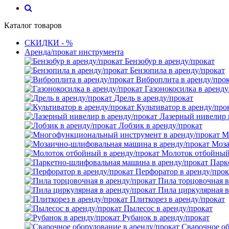
Каталог товаров
СКИДКИ - %
Аренда/прокат инструмента
Бензобур в аренду/прокат
Бензопила в аренду/прокат
Виброплита в аренду/про
Газонокосилка в аренду
Дрель в аренду/прокат
Культиватор в аренду/про
Лазерный нивелир 
Лобзик в аренду/прокат
М
Моза
Молоток отбойный 
Парк
Перфоратор в аренду/прок
Пила торцовочная в
Пила циркулярная в
Плиткорез в аренду/прокат
Пылесос в аренду/прокат
Рубанок в аренду/прокат
Сварочное об