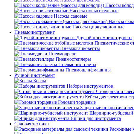
Насосы колод
Насосы повысительные
Насосы садовые
Насосы скв
Насосы циркуляционные
Пневмоинструмент
Другой пневмоинструмент
Пневматические о
Пневмогайковерты
Пневмодрели
Пневмостеплеры
Пневмопистолеты
Пневмошлифмашины
Ручной инструмент
Козлы
Наборы инструментов
Столярный и слес
Кейсы для электроинст
Головки торцевые
Защитные покрытия и ле
Шарнирно-губцевый 
Ящики для инструмента
Садовая техника
Расходные 