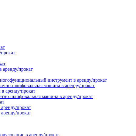
кат
/прокат
кат
в аренду/прокат
ногофункциональный инструмент в аренду/прокат
ично-шлифовальная машина в аренду/прокат
в аренду/прокат
етно-шлифовальная машина в аренду/прокат
ат
 аренду/прокат
 аренду/прокат
орудование в аренду/прокат