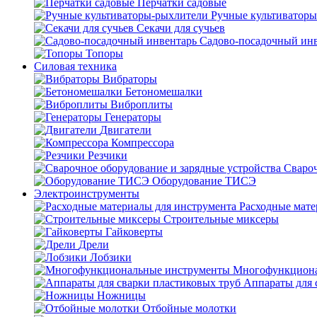
Перчатки садовые
Ручные культиватор
Секачи для сучьев
Садово-посадочный ин
Топоры
Силовая техника
Вибраторы
Бетономешалки
Виброплиты
Генераторы
Двигатели
Компрессора
Резчики
Свароч
Оборудование ТИСЭ
Электроинструменты
Расходные мате
Строительные миксеры
Гайковерты
Дрели
Лобзики
Многофункциона
Аппараты для 
Ножницы
Отбойные молотки