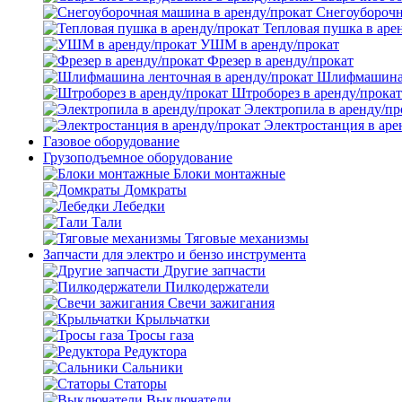
Снегоуборочн
Тепловая пушка в аре
УШМ в аренду/прокат
Фрезер в аренду/прокат
Шлифмашина л
Штроборез в аренду/прокат
Электропила в аренду/пр
Электростанция в аре
Газовое оборудование
Грузоподъемное оборудование
Блоки монтажные
Домкраты
Лебедки
Тали
Тяговые механизмы
Запчасти для электро и бензо инструмента
Другие запчасти
Пилкодержатели
Свечи зажигания
Крыльчатки
Тросы газа
Редуктора
Сальники
Статоры
Выключатели