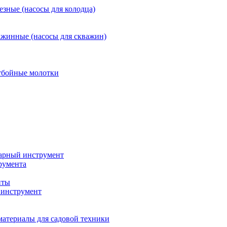
езные (насосы для колодца)
ажинные (насосы для скважин)
тбойные молотки
арный инструмент
румента
нты
инструмент
материалы для садовой техники