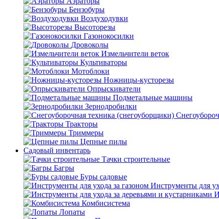
Аэраторы
Бензобуры
Воздуходувки
Высоторезы
Газонокосилки
Дровоколы
Измельчители веток
Культиваторы
Мотоблоки
Ножницы-кусторезы
Опрыскиватели
Подметальные машины
Зернодробилки
Снегоубороч
Тракторы
Триммеры
Цепные пилы
Садовый инвентарь
Тачки строительные
Багры
Буры садовые
Инструменты для ух
И
Комбисистема
Лопаты