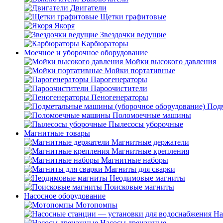
Двигатели
Щетки графитовые
Якоря
Звездочки ведущие
Карбюраторы
Моечное и уборочное оборудование
Мойки высокого давления
Мойки портативные
Парогенераторы
Пароочистители
Пеногенераторы
Подм
Поломоечные машины
Пылесосы уборочные
Магнитные товары
Магнитные держатели
Магнитные крепления
Магнитные наборы
Магниты для сварки
Неодимовые магниты
Поисковые магниты
Насосное оборудование
Мотопомпы
На
Насосы дренажные