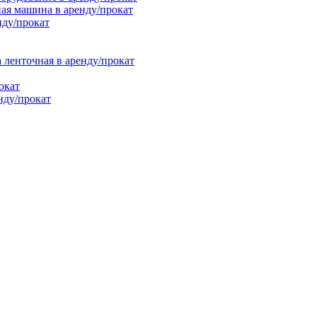
ая машина в аренду/прокат
нду/прокат
енточная в аренду/прокат
окат
нду/прокат