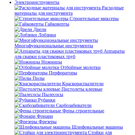
Электроинструменты
Расходные
материалы для инструмента
Строительные миксеры
Гайковерты
Дрели
Лобзики
Многофункциональные инструменты
Аппараты
для сварки пластиковых труб
Ножницы
Отбойные молотки
Перфораторы
Пилы
Краскораспылители
Пистолеты клеевые
Пылесосы
Рубанки
Скобозабиватели
Фены строительные
Фонари
Фрезеры
Шлифовальные машины
Стойки для