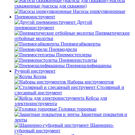
Насосы
скважинные (насосы для скважин)
Насосы циркуляционные
Пневмоинструмент
Другой
пневмоинструмент
Пневматические
отбойные молотки
Пневмогайковерты
Пневмодрели
Пневмостеплеры
Пневмопистолеты
Пневмошлифмашины
Ручной инструмент
Козлы
Наборы инструментов
Столярный и
слесарный инструмент
Кейсы для
электроинструмента
Головки торцевые
Защитные покрытия и
ленты
Шарнирно-
губцевый инструмент