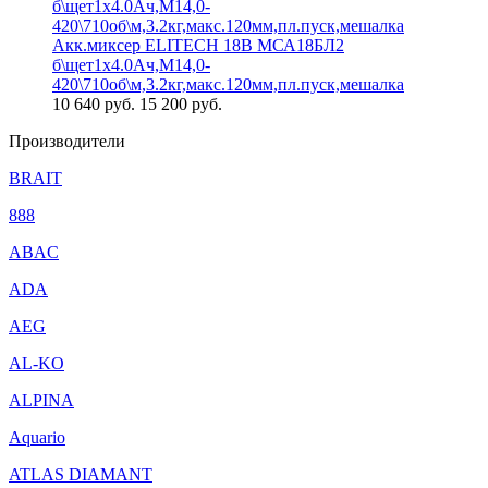
Акк.миксер ELITECH 18В МСА18БЛ2
б\щет1х4.0Ач,М14,0-
420\710об\м,3.2кг,макс.120мм,пл.пуск,мешалка
10 640
руб.
15 200 руб.
Производители
BRAIT
888
ABAC
ADA
AEG
AL-KO
ALPINA
Aquario
ATLAS DIAMANT