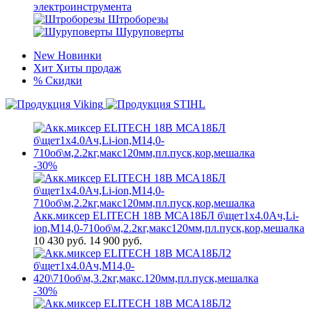
электроинструмента
Штроборезы
Шуруповерты
New
Новинки
Хит
Хиты продаж
%
Скидки
-30%
Акк.миксер ELITECH 18В МСА18БЛ б\щет1х4.0Ач,Li-
ion,М14,0-710об\м,2.2кг,макс120мм,пл.пуск,кор,мешалка
10 430
руб.
14 900 руб.
-30%