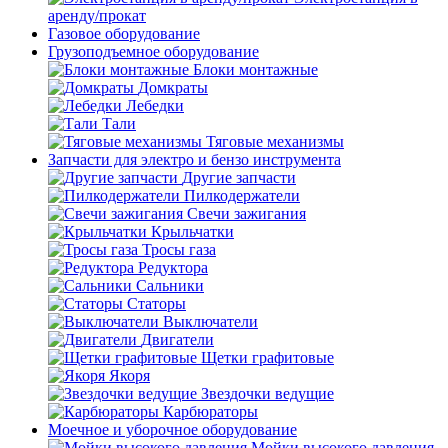
аренду/прокат
Газовое оборудование
Грузоподъемное оборудование
Блоки монтажные
Домкраты
Лебедки
Тали
Тяговые механизмы
Запчасти для электро и бензо инструмента
Другие запчасти
Пилкодержатели
Свечи зажигания
Крыльчатки
Тросы газа
Редуктора
Сальники
Статоры
Выключатели
Двигатели
Щетки графитовые
Якоря
Звездочки ведущие
Карбюраторы
Моечное и уборочное оборудование
Мойки высокого давления