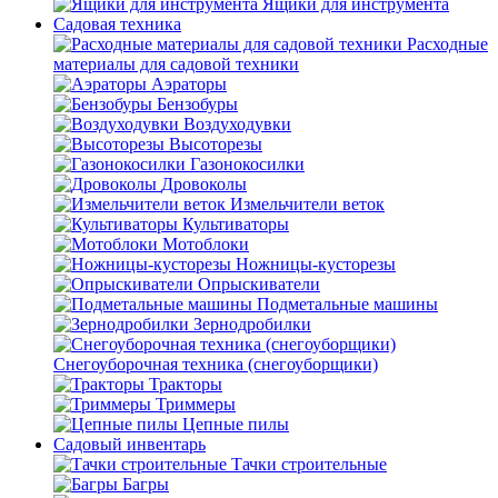
Ящики для инструмента
Садовая техника
Расходные
материалы для садовой техники
Аэраторы
Бензобуры
Воздуходувки
Высоторезы
Газонокосилки
Дровоколы
Измельчители веток
Культиваторы
Мотоблоки
Ножницы-кусторезы
Опрыскиватели
Подметальные машины
Зернодробилки
Снегоуборочная техника (снегоуборщики)
Тракторы
Триммеры
Цепные пилы
Садовый инвентарь
Тачки строительные
Багры