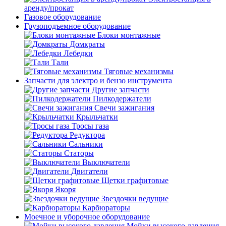
аренду/прокат
Газовое оборудование
Грузоподъемное оборудование
Блоки монтажные
Домкраты
Лебедки
Тали
Тяговые механизмы
Запчасти для электро и бензо инструмента
Другие запчасти
Пилкодержатели
Свечи зажигания
Крыльчатки
Тросы газа
Редуктора
Сальники
Статоры
Выключатели
Двигатели
Щетки графитовые
Якоря
Звездочки ведущие
Карбюраторы
Моечное и уборочное оборудование
Мойки высокого давления