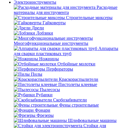
Электроинструменты
Расходные
материалы для инструмента
Строительные миксеры
Гайковерты
Дрели
Лобзики
Многофункциональные инструменты
Аппараты
для сварки пластиковых труб
Ножницы
Отбойные молотки
Перфораторы
Пилы
Краскораспылители
Пистолеты клеевые
Пылесосы
Рубанки
Скобозабиватели
Фены строительные
Фонари
Фрезеры
Шлифовальные машины
Стойки для