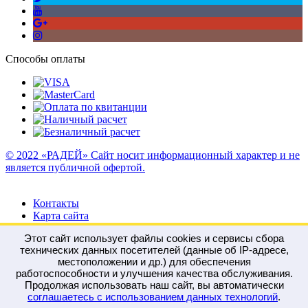
Способы оплаты
© 2022 «РАДЕЙ» Сайт носит информационный характер и не
является публичной офертой.
Контакты
Карта сайта
Этот сайт использует файлы cookies и сервисы сбора
технических данных посетителей (данные об IP-адресе,
местоположении и др.) для обеспечения
работоспособности и улучшения качества обслуживания.
Войти
Регистрация
Продолжая использовать наш сайт, вы автоматически
Сравнение
0
соглашаетесь с использованием данных технологий
.
Отложенные
0