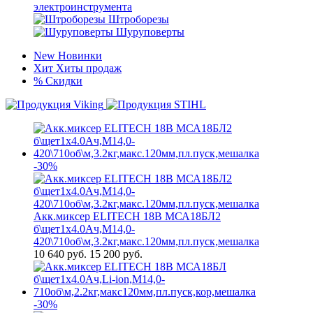
электроинструмента
Штроборезы
Шуруповерты
New
Новинки
Хит
Хиты продаж
%
Скидки
-30%
Акк.миксер ELITECH 18В МСА18БЛ2
б\щет1х4.0Ач,М14,0-
420\710об\м,3.2кг,макс.120мм,пл.пуск,мешалка
10 640
руб.
15 200 руб.
-30%