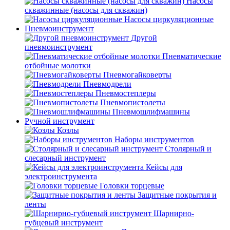
Насосы
скважинные (насосы для скважин)
Насосы циркуляционные
Пневмоинструмент
Другой
пневмоинструмент
Пневматические
отбойные молотки
Пневмогайковерты
Пневмодрели
Пневмостеплеры
Пневмопистолеты
Пневмошлифмашины
Ручной инструмент
Козлы
Наборы инструментов
Столярный и
слесарный инструмент
Кейсы для
электроинструмента
Головки торцевые
Защитные покрытия и
ленты
Шарнирно-
губцевый инструмент