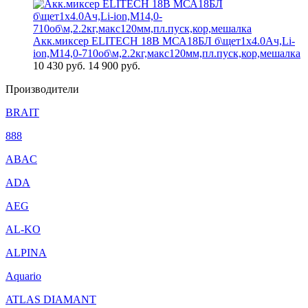
Акк.миксер ELITECH 18В МСА18БЛ б\щет1х4.0Ач,Li-
ion,М14,0-710об\м,2.2кг,макс120мм,пл.пуск,кор,мешалка
10 430
руб.
14 900 руб.
Производители
BRAIT
888
ABAC
ADA
AEG
AL-KO
ALPINA
Aquario
ATLAS DIAMANT