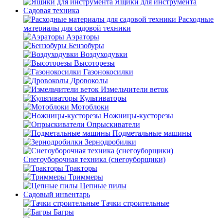
Ящики для инструмента
Садовая техника
Расходные
материалы для садовой техники
Аэраторы
Бензобуры
Воздуходувки
Высоторезы
Газонокосилки
Дровоколы
Измельчители веток
Культиваторы
Мотоблоки
Ножницы-кусторезы
Опрыскиватели
Подметальные машины
Зернодробилки
Снегоуборочная техника (снегоуборщики)
Тракторы
Триммеры
Цепные пилы
Садовый инвентарь
Тачки строительные
Багры