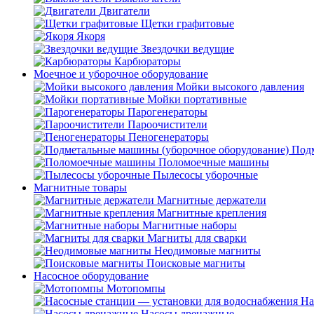
Двигатели
Щетки графитовые
Якоря
Звездочки ведущие
Карбюраторы
Моечное и уборочное оборудование
Мойки высокого давления
Мойки портативные
Парогенераторы
Пароочистители
Пеногенераторы
Подм
Поломоечные машины
Пылесосы уборочные
Магнитные товары
Магнитные держатели
Магнитные крепления
Магнитные наборы
Магниты для сварки
Неодимовые магниты
Поисковые магниты
Насосное оборудование
Мотопомпы
На
Насосы дренажные