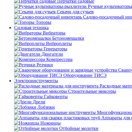
Перчатки садовые
Ручные культиватор
Секачи для сучьев
Садово-посадочный ин
Топоры
Силовая техника
Вибраторы
Бетономешалки
Виброплиты
Генераторы
Двигатели
Компрессора
Резчики
Свароч
Оборудование ТИСЭ
Электроинструменты
Расходные мате
Строительные миксеры
Гайковерты
Дрели
Лобзики
Многофункциона
Аппараты для 
Ножницы
Отбойные молотки