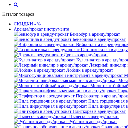
Каталог товаров
СКИДКИ - %
Аренда/прокат инструмента
Бензобур в аренду/прокат
Бензопила в аренду/прокат
Виброплита в аренду/про
Газонокосилка в аренду
Дрель в аренду/прокат
Культиватор в аренду/про
Лазерный нивелир 
Лобзик в аренду/прокат
М
Моза
Молоток отбойный 
Парк
Перфоратор в аренду/прок
Пила торцовочная в
Пила циркулярная в
Плиткорез в аренду/прокат
Пылесос в аренду/прокат
Рубанок в аренду/прокат
Сварочное об