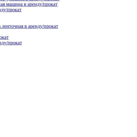
ая машина в аренду/прокат
нду/прокат
енточная в аренду/прокат
окат
нду/прокат