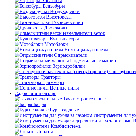
Аэраторы
Бензобуры
Воздуходувки
Высоторезы
Газонокосилки
Дровоколы
Измельчители веток
Культиваторы
Мотоблоки
Ножницы-кусторезы
Опрыскиватели
Подметальные машины
Зернодробилки
Снегоубороч
Тракторы
Триммеры
Цепные пилы
Садовый инвентарь
Тачки строительные
Багры
Буры садовые
Инструменты для ух
И
Комбисистема
Лопаты