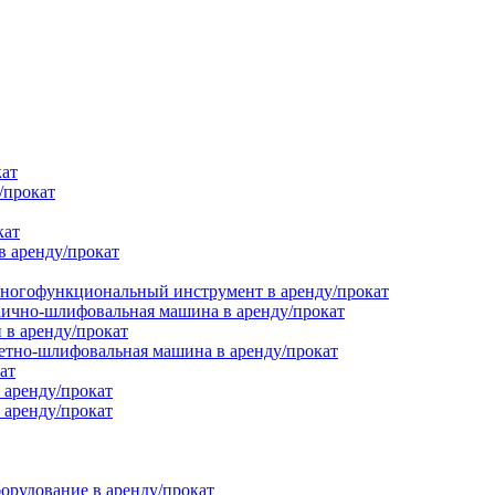
кат
/прокат
кат
в аренду/прокат
ногофункциональный инструмент в аренду/прокат
ично-шлифовальная машина в аренду/прокат
в аренду/прокат
етно-шлифовальная машина в аренду/прокат
ат
 аренду/прокат
 аренду/прокат
орудование в аренду/прокат