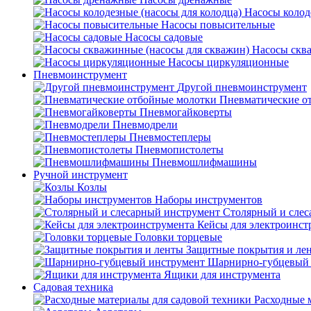
Насосы колод
Насосы повысительные
Насосы садовые
Насосы скв
Насосы циркуляционные
Пневмоинструмент
Другой пневмоинструмент
Пневматические о
Пневмогайковерты
Пневмодрели
Пневмостеплеры
Пневмопистолеты
Пневмошлифмашины
Ручной инструмент
Козлы
Наборы инструментов
Столярный и слес
Кейсы для электроинст
Головки торцевые
Защитные покрытия и ле
Шарнирно-губцевый 
Ящики для инструмента
Садовая техника
Расходные 