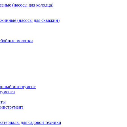
езные (насосы для колодца)
ажинные (насосы для скважин)
тбойные молотки
арный инструмент
румента
нты
инструмент
материалы для садовой техники