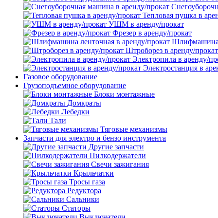
Снегоуборочн
Тепловая пушка в аре
УШМ в аренду/прокат
Фрезер в аренду/прокат
Шлифмашина л
Штроборез в аренду/прокат
Электропила в аренду/пр
Электростанция в аре
Газовое оборудование
Грузоподъемное оборудование
Блоки монтажные
Домкраты
Лебедки
Тали
Тяговые механизмы
Запчасти для электро и бензо инструмента
Другие запчасти
Пилкодержатели
Свечи зажигания
Крыльчатки
Тросы газа
Редуктора
Сальники
Статоры
Выключатели