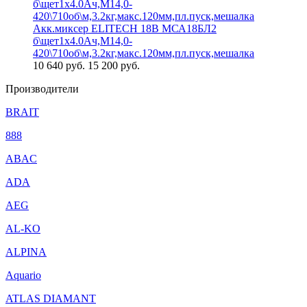
Акк.миксер ELITECH 18В МСА18БЛ2
б\щет1х4.0Ач,М14,0-
420\710об\м,3.2кг,макс.120мм,пл.пуск,мешалка
10 640
руб.
15 200 руб.
Производители
BRAIT
888
ABAC
ADA
AEG
AL-KO
ALPINA
Aquario
ATLAS DIAMANT