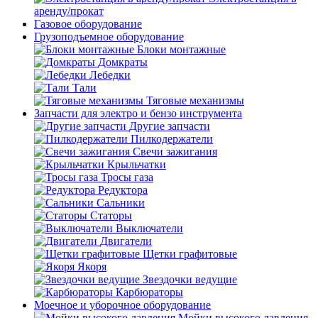
аренду/прокат
Газовое оборудование
Грузоподъемное оборудование
Блоки монтажные
Домкраты
Лебедки
Тали
Тяговые механизмы
Запчасти для электро и бензо инструмента
Другие запчасти
Пилкодержатели
Свечи зажигания
Крыльчатки
Тросы газа
Редуктора
Сальники
Статоры
Выключатели
Двигатели
Щетки графитовые
Якоря
Звездочки ведущие
Карбюраторы
Моечное и уборочное оборудование
Мойки высокого давления