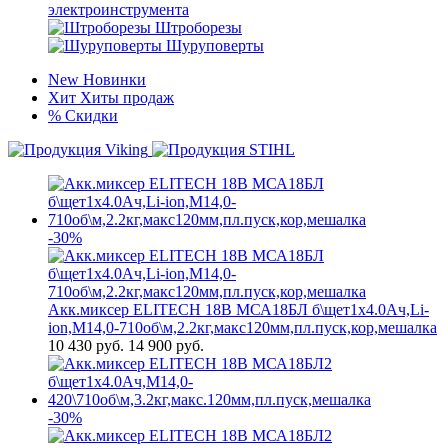
электроинструмента
Штроборезы
Шуруповерты
New
Новинки
Хит
Хиты продаж
%
Скидки
-30%
Акк.миксер ELITECH 18В МСА18БЛ б\щет1х4.0Ач,Li-
ion,М14,0-710об\м,2.2кг,макс120мм,пл.пуск,кор,мешалка
10 430
руб.
14 900 руб.
-30%