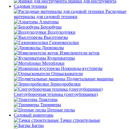
Ящики для инструмента
Садовая техника
Расходные
материалы для садовой техники
Аэраторы
Бензобуры
Воздуходувки
Высоторезы
Газонокосилки
Дровоколы
Измельчители веток
Культиваторы
Мотоблоки
Ножницы-кусторезы
Опрыскиватели
Подметальные машины
Зернодробилки
Снегоуборочная техника (снегоуборщики)
Тракторы
Триммеры
Цепные пилы
Садовый инвентарь
Тачки строительные
Багры