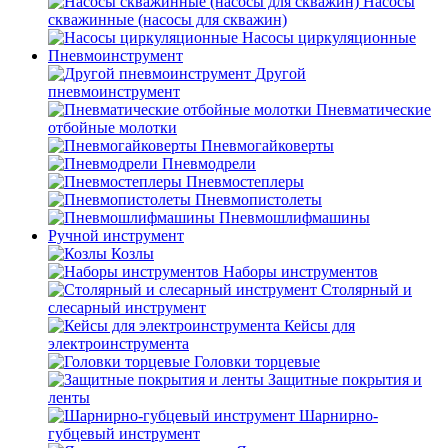
Насосы
скважинные (насосы для скважин)
Насосы циркуляционные
Пневмоинструмент
Другой
пневмоинструмент
Пневматические
отбойные молотки
Пневмогайковерты
Пневмодрели
Пневмостеплеры
Пневмопистолеты
Пневмошлифмашины
Ручной инструмент
Козлы
Наборы инструментов
Столярный и
слесарный инструмент
Кейсы для
электроинструмента
Головки торцевые
Защитные покрытия и
ленты
Шарнирно-
губцевый инструмент