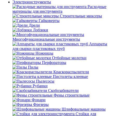
Электроинструменты
Расходные
материалы для инструмента
Строительные миксеры
Гайковерты
Дрели
Лобзики
Многофункциональные инструменты
Аппараты
для сварки пластиковых труб
Ножницы
Отбойные молотки
Перфораторы
Пилы
Краскораспылители
Пистолеты клеевые
Пылесосы
Рубанки
Скобозабиватели
Фены строительные
Фонари
Фрезеры
Шлифовальные машины
Стойки для