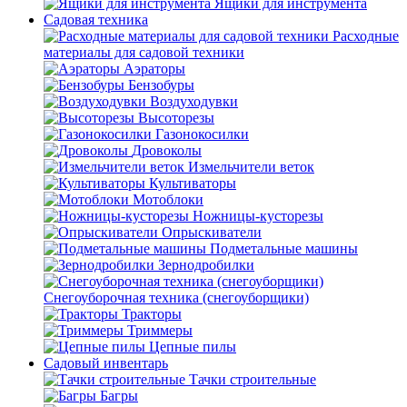
Ящики для инструмента
Садовая техника
Расходные
материалы для садовой техники
Аэраторы
Бензобуры
Воздуходувки
Высоторезы
Газонокосилки
Дровоколы
Измельчители веток
Культиваторы
Мотоблоки
Ножницы-кусторезы
Опрыскиватели
Подметальные машины
Зернодробилки
Снегоуборочная техника (снегоуборщики)
Тракторы
Триммеры
Цепные пилы
Садовый инвентарь
Тачки строительные
Багры