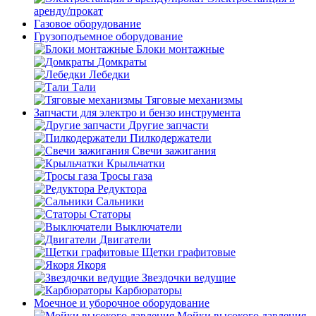
аренду/прокат
Газовое оборудование
Грузоподъемное оборудование
Блоки монтажные
Домкраты
Лебедки
Тали
Тяговые механизмы
Запчасти для электро и бензо инструмента
Другие запчасти
Пилкодержатели
Свечи зажигания
Крыльчатки
Тросы газа
Редуктора
Сальники
Статоры
Выключатели
Двигатели
Щетки графитовые
Якоря
Звездочки ведущие
Карбюраторы
Моечное и уборочное оборудование
Мойки высокого давления