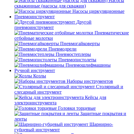
Насосы
скважинные (насосы для скважин)
Насосы циркуляционные
Пневмоинструмент
Другой
пневмоинструмент
Пневматические
отбойные молотки
Пневмогайковерты
Пневмодрели
Пневмостеплеры
Пневмопистолеты
Пневмошлифмашины
Ручной инструмент
Козлы
Наборы инструментов
Столярный и
слесарный инструмент
Кейсы для
электроинструмента
Головки торцевые
Защитные покрытия и
ленты
Шарнирно-
губцевый инструмент