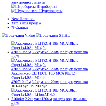
электроинструмента
Штроборезы
Шуруповерты
New
Новинки
Хит
Хиты продаж
%
Скидки
-30%
Акк.миксер ELITECH 18В МСА18БЛ2
б\щет1х4.0Ач,М14,0-
420\710об\м,3.2кг,макс.120мм,пл.пуск,мешалка
10 640
руб.
15 200 руб.
-30%