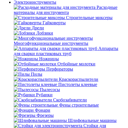
Электроинструменты
Расходные
материалы для инструмента
Строительные миксеры
Гайковерты
Дрели
Лобзики
Многофункциональные инструменты
Аппараты
для сварки пластиковых труб
Ножницы
Отбойные молотки
Перфораторы
Пилы
Краскораспылители
Пистолеты клеевые
Пылесосы
Рубанки
Скобозабиватели
Фены строительные
Фонари
Фрезеры
Шлифовальные машины
Стойки для