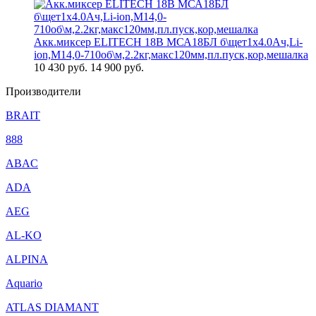
Акк.миксер ELITECH 18В МСА18БЛ б\щет1х4.0Ач,Li-
ion,М14,0-710об\м,2.2кг,макс120мм,пл.пуск,кор,мешалка
10 430
руб.
14 900 руб.
Производители
BRAIT
888
ABAC
ADA
AEG
AL-KO
ALPINA
Aquario
ATLAS DIAMANT