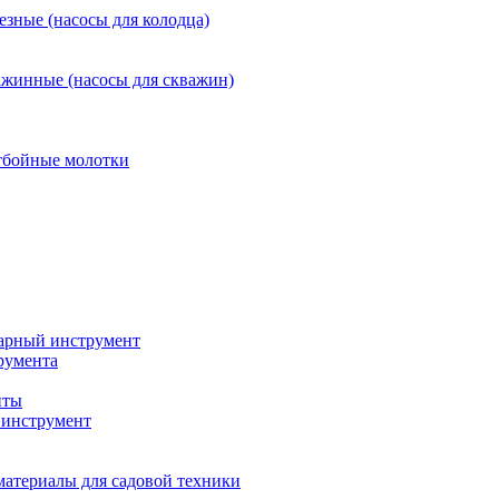
езные (насосы для колодца)
ажинные (насосы для скважин)
тбойные молотки
арный инструмент
румента
нты
инструмент
материалы для садовой техники