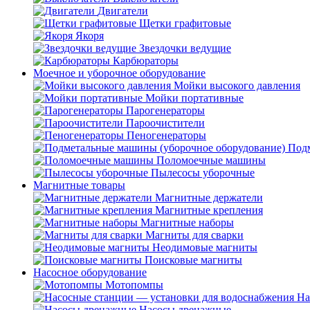
Двигатели
Щетки графитовые
Якоря
Звездочки ведущие
Карбюраторы
Моечное и уборочное оборудование
Мойки высокого давления
Мойки портативные
Парогенераторы
Пароочистители
Пеногенераторы
Подм
Поломоечные машины
Пылесосы уборочные
Магнитные товары
Магнитные держатели
Магнитные крепления
Магнитные наборы
Магниты для сварки
Неодимовые магниты
Поисковые магниты
Насосное оборудование
Мотопомпы
На
Насосы дренажные