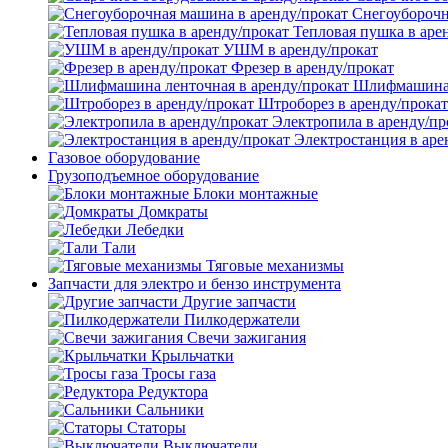
Снегоуборочн
Тепловая пушка в аре
УШМ в аренду/прокат
Фрезер в аренду/прокат
Шлифмашина л
Штроборез в аренду/прокат
Электропила в аренду/пр
Электростанция в аре
Газовое оборудование
Грузоподъемное оборудование
Блоки монтажные
Домкраты
Лебедки
Тали
Тяговые механизмы
Запчасти для электро и бензо инструмента
Другие запчасти
Пилкодержатели
Свечи зажигания
Крыльчатки
Тросы газа
Редуктора
Сальники
Статоры
Выключатели