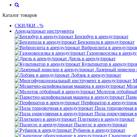
Каталог товаров
СКИДКИ - %
Аренда/прокат инструмента
Бензобур в аренду/прокат
Бензопила в аренду/прокат
Виброплита в аренду/про
Газонокосилка в аренду
Дрель в аренду/прокат
Культиватор в аренду/про
Лазерный нивелир 
Лобзик в аренду/прокат
М
Моза
Молоток отбойный 
Парк
Перфоратор в аренду/прок
Пила торцовочная в
Пила циркулярная в
Плиткорез в аренду/прокат
Пылесос в аренду/прокат
Рубанок в аренду/прокат
Сварочное об