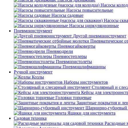
Насосы колод
Насосы повысительные
Насосы садовые
Насосы скв
Насосы циркуляционные
Пневмоинструмент
Другой пневмоинструмент
Пневматические о
Пневмогайковерты
Пневмодрели
Пневмостеплеры
Пневмопистолеты
Пневмошлифмашины
Ручной инструмент
Козлы
Наборы инструментов
Столярный и слес
Кейсы для электроинст
Головки торцевые
Защитные покрытия и ле
Шарнирно-губцевый 
Ящики для инструмента
Садовая техника
Расходные 