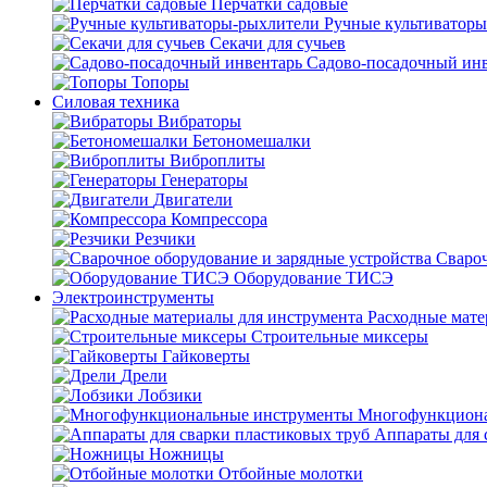
Перчатки садовые
Ручные культиватор
Секачи для сучьев
Садово-посадочный ин
Топоры
Силовая техника
Вибраторы
Бетономешалки
Виброплиты
Генераторы
Двигатели
Компрессора
Резчики
Свароч
Оборудование ТИСЭ
Электроинструменты
Расходные мате
Строительные миксеры
Гайковерты
Дрели
Лобзики
Многофункциона
Аппараты для 
Ножницы
Отбойные молотки