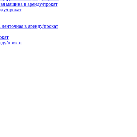
ая машина в аренду/прокат
нду/прокат
енточная в аренду/прокат
окат
нду/прокат