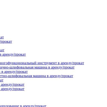
кат
/прокат
кат
в аренду/прокат
ногофункциональный инструмент в аренду/прокат
ично-шлифовальная машина в аренду/прокат
в аренду/прокат
етно-шлифовальная машина в аренду/прокат
ат
 аренду/прокат
 аренду/прокат
орудование в аренду/прокат