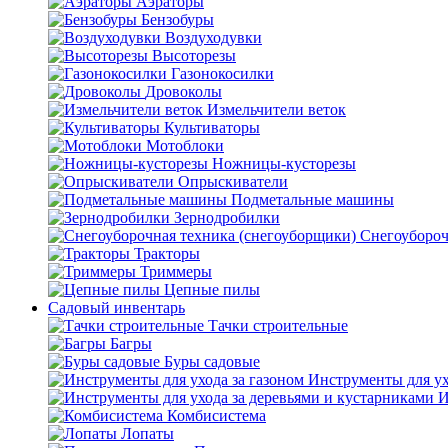
Аэраторы
Бензобуры
Воздуходувки
Высоторезы
Газонокосилки
Дровоколы
Измельчители веток
Культиваторы
Мотоблоки
Ножницы-кусторезы
Опрыскиватели
Подметальные машины
Зернодробилки
Снегоубороч
Тракторы
Триммеры
Цепные пилы
Садовый инвентарь
Тачки строительные
Багры
Буры садовые
Инструменты для ух
И
Комбисистема
Лопаты