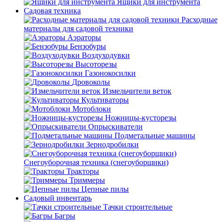
Ящики для инструмента
Садовая техника
Расходные
материалы для садовой техники
Аэраторы
Бензобуры
Воздуходувки
Высоторезы
Газонокосилки
Дровоколы
Измельчители веток
Культиваторы
Мотоблоки
Ножницы-кусторезы
Опрыскиватели
Подметальные машины
Зернодробилки
Снегоуборочная техника (снегоуборщики)
Тракторы
Триммеры
Цепные пилы
Садовый инвентарь
Тачки строительные
Багры