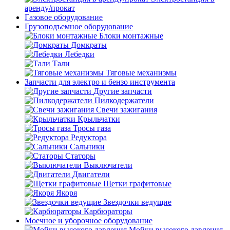
аренду/прокат
Газовое оборудование
Грузоподъемное оборудование
Блоки монтажные
Домкраты
Лебедки
Тали
Тяговые механизмы
Запчасти для электро и бензо инструмента
Другие запчасти
Пилкодержатели
Свечи зажигания
Крыльчатки
Тросы газа
Редуктора
Сальники
Статоры
Выключатели
Двигатели
Щетки графитовые
Якоря
Звездочки ведущие
Карбюраторы
Моечное и уборочное оборудование
Мойки высокого давления