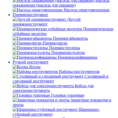
Насосы
скважинные (насосы для скважин)
Насосы циркуляционные
Пневмоинструмент
Другой
пневмоинструмент
Пневматические
отбойные молотки
Пневмогайковерты
Пневмодрели
Пневмостеплеры
Пневмопистолеты
Пневмошлифмашины
Ручной инструмент
Козлы
Наборы инструментов
Столярный и
слесарный инструмент
Кейсы для
электроинструмента
Головки торцевые
Защитные покрытия и
ленты
Шарнирно-
губцевый инструмент