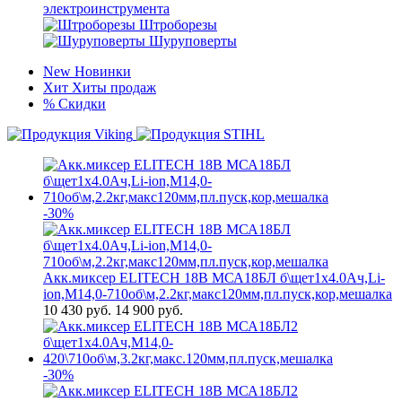
электроинструмента
Штроборезы
Шуруповерты
New
Новинки
Хит
Хиты продаж
%
Скидки
-30%
Акк.миксер ELITECH 18В МСА18БЛ б\щет1х4.0Ач,Li-
ion,М14,0-710об\м,2.2кг,макс120мм,пл.пуск,кор,мешалка
10 430
руб.
14 900 руб.
-30%