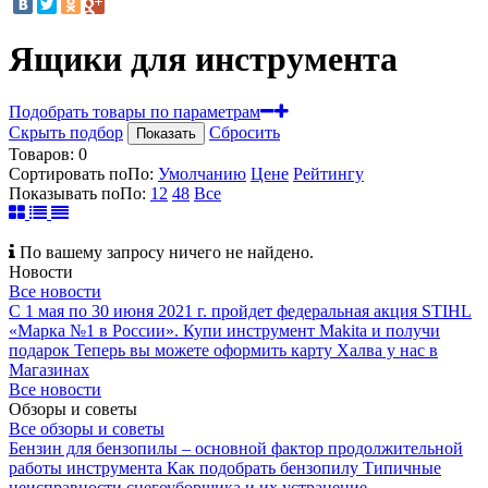
Ящики для инструмента
Подобрать товары по параметрам
Скрыть подбор
Сбросить
Показать
Товаров:
0
Сортировать по
По
:
Умолчанию
Цене
Рейтингу
Показывать по
По
:
12
48
Все
По вашему запросу ничего не найдено.
Новости
Все новости
С 1 мая по 30 июня 2021 г. пройдет федеральная акция STIHL
«Марка №1 в России».
Купи инструмент Makita и получи
подарок
Теперь вы можете оформить карту Халва у нас в
Магазинах
Все новости
Обзоры и советы
Все обзоры и советы
Бензин для бензопилы – основной фактор продолжительной
работы инструмента
Как подобрать бензопилу
Типичные
неисправности снегоуборщика и их устранение