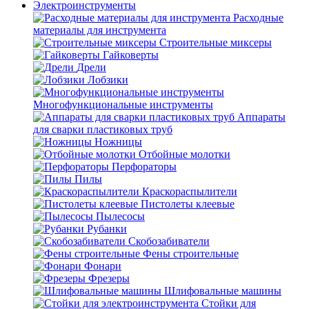
Электроинструменты
Расходные
материалы для инструмента
Строительные миксеры
Гайковерты
Дрели
Лобзики
Многофункциональные инструменты
Аппараты
для сварки пластиковых труб
Ножницы
Отбойные молотки
Перфораторы
Пилы
Краскораспылители
Пистолеты клеевые
Пылесосы
Рубанки
Скобозабиватели
Фены строительные
Фонари
Фрезеры
Шлифовальные машины
Стойки для