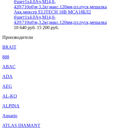
Акк.миксер ELITECH 18В МСА18БЛ2
б\щет1х4.0Ач,М14,0-
420\710об\м,3.2кг,макс.120мм,пл.пуск,мешалка
10 640
руб.
15 200 руб.
Производители
BRAIT
888
ABAC
ADA
AEG
AL-KO
ALPINA
Aquario
ATLAS DIAMANT