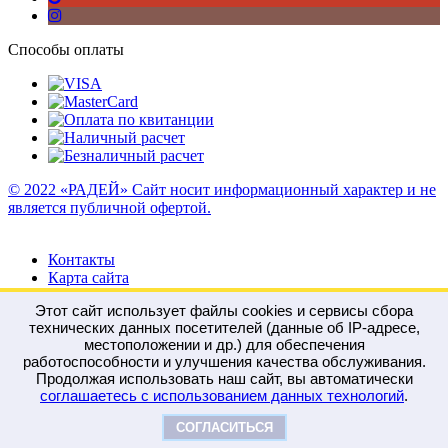
Способы оплаты
© 2022 «РАДЕЙ» Сайт носит информационный характер и не
является публичной офертой.
Контакты
Карта сайта
Этот сайт использует файлы cookies и сервисы сбора
технических данных посетителей (данные об IP-адресе,
местоположении и др.) для обеспечения
работоспособности и улучшения качества обслуживания.
Войти
Регистрация
Продолжая использовать наш сайт, вы автоматически
Сравнение
0
соглашаетесь с использованием данных технологий
.
Отложенные
0
Моя корзина
0
0
руб.
СОГЛАСИТЬСЯ
Оформить