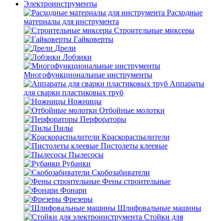
Электроинструменты
Расходные
материалы для инструмента
Строительные миксеры
Гайковерты
Дрели
Лобзики
Многофункциональные инструменты
Аппараты
для сварки пластиковых труб
Ножницы
Отбойные молотки
Перфораторы
Пилы
Краскораспылители
Пистолеты клеевые
Пылесосы
Рубанки
Скобозабиватели
Фены строительные
Фонари
Фрезеры
Шлифовальные машины
Стойки для