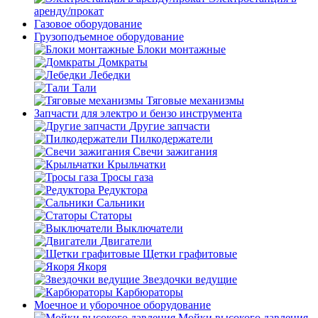
аренду/прокат
Газовое оборудование
Грузоподъемное оборудование
Блоки монтажные
Домкраты
Лебедки
Тали
Тяговые механизмы
Запчасти для электро и бензо инструмента
Другие запчасти
Пилкодержатели
Свечи зажигания
Крыльчатки
Тросы газа
Редуктора
Сальники
Статоры
Выключатели
Двигатели
Щетки графитовые
Якоря
Звездочки ведущие
Карбюраторы
Моечное и уборочное оборудование
Мойки высокого давления