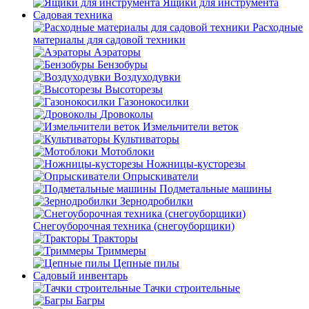
Ящики для инструмента
Садовая техника
Расходные
материалы для садовой техники
Аэраторы
Бензобуры
Воздуходувки
Высоторезы
Газонокосилки
Дровоколы
Измельчители веток
Культиваторы
Мотоблоки
Ножницы-кусторезы
Опрыскиватели
Подметальные машины
Зернодробилки
Снегоуборочная техника (снегоуборщики)
Тракторы
Триммеры
Цепные пилы
Садовый инвентарь
Тачки строительные
Багры