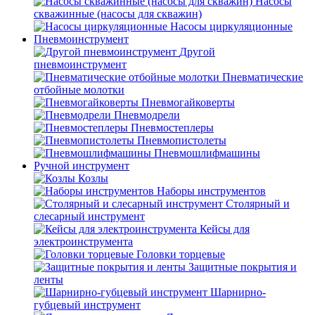
Насосы
скважинные (насосы для скважин)
Насосы циркуляционные
Пневмоинструмент
Другой
пневмоинструмент
Пневматические
отбойные молотки
Пневмогайковерты
Пневмодрели
Пневмостеплеры
Пневмопистолеты
Пневмошлифмашины
Ручной инструмент
Козлы
Наборы инструментов
Столярный и
слесарный инструмент
Кейсы для
электроинструмента
Головки торцевые
Защитные покрытия и
ленты
Шарнирно-
губцевый инструмент