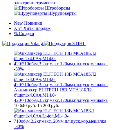
электроинструмента
Штроборезы
Шуруповерты
New
Новинки
Хит
Хиты продаж
%
Скидки
-30%
Акк.миксер ELITECH 18В МСА18БЛ2
б\щет1х4.0Ач,М14,0-
420\710об\м,3.2кг,макс.120мм,пл.пуск,мешалка
10 640
руб.
15 200 руб.
-30%