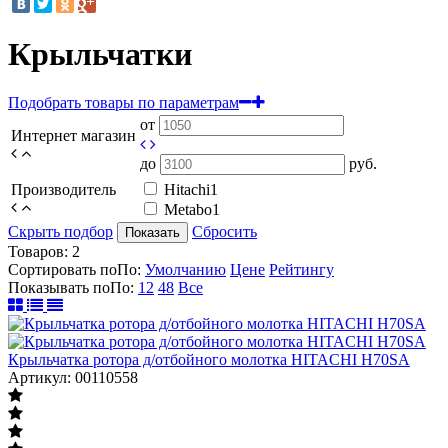
Крыльчатки
Подобрать товары по параметрам
от
Интернет магазин
до
руб.
Производитель
Hitachi
1
Metabo
1
Скрыть подбор
Сбросить
Показать
Товаров:
2
Сортировать по
По
:
Умолчанию
Цене
Рейтингу
Показывать по
По
:
12
48
Все
Крыльчатка ротора д/отбойного молотка HITACHI H70SA
Артикул: 00110558