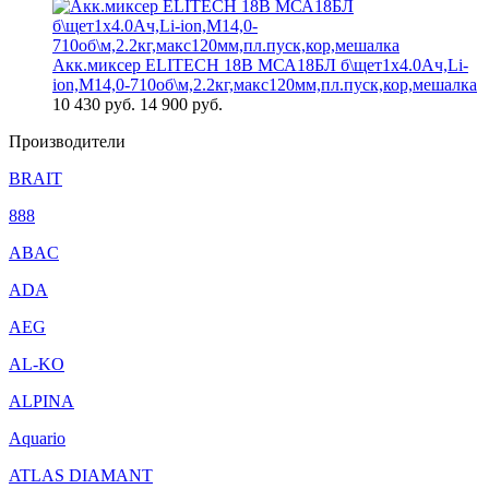
Акк.миксер ELITECH 18В МСА18БЛ б\щет1х4.0Ач,Li-
ion,М14,0-710об\м,2.2кг,макс120мм,пл.пуск,кор,мешалка
10 430
руб.
14 900 руб.
Производители
BRAIT
888
ABAC
ADA
AEG
AL-KO
ALPINA
Aquario
ATLAS DIAMANT