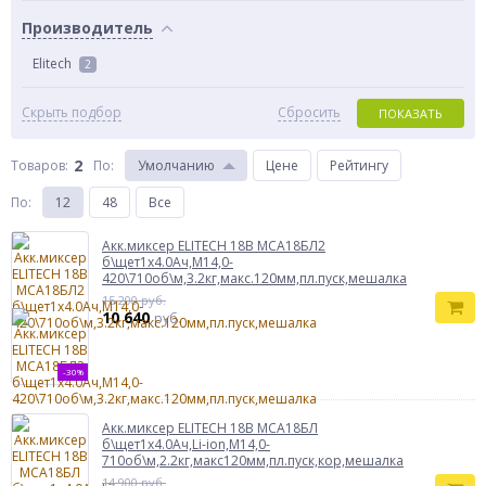
Производитель
Elitech
2
Скрыть подбор
Сбросить
ПОКАЗАТЬ
2
Товаров:
По
:
Умолчанию
Цене
Рейтингу
По
:
12
48
Все
Акк.миксер ELITECH 18В МСА18БЛ2
б\щет1х4.0Ач,М14,0-
420\710об\м,3.2кг,макс.120мм,пл.пуск,мешалка
15 200 руб.
10 640
руб.
-30%
Акк.миксер ELITECH 18В МСА18БЛ
б\щет1х4.0Ач,Li-ion,М14,0-
710об\м,2.2кг,макс120мм,пл.пуск,кор,мешалка
14 900 руб.