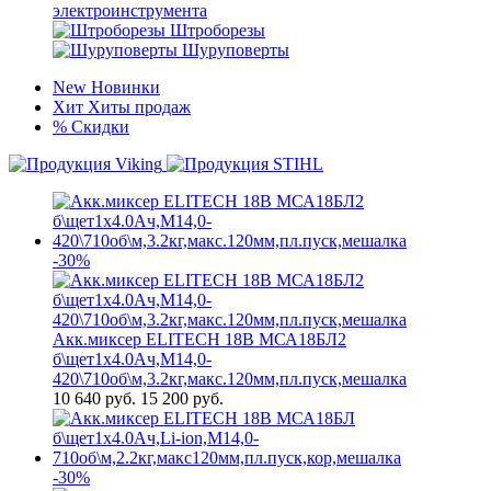
электроинструмента
Штроборезы
Шуруповерты
New
Новинки
Хит
Хиты продаж
%
Скидки
-30%
Акк.миксер ELITECH 18В МСА18БЛ2
б\щет1х4.0Ач,М14,0-
420\710об\м,3.2кг,макс.120мм,пл.пуск,мешалка
10 640
руб.
15 200 руб.
-30%