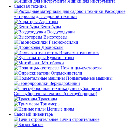
Ящики для инструмента
Садовая техника
Расходные
материалы для садовой техники
Аэраторы
Бензобуры
Воздуходувки
Высоторезы
Газонокосилки
Дровоколы
Измельчители веток
Культиваторы
Мотоблоки
Ножницы-кусторезы
Опрыскиватели
Подметальные машины
Зернодробилки
Снегоуборочная техника (снегоуборщики)
Тракторы
Триммеры
Цепные пилы
Садовый инвентарь
Тачки строительные
Багры