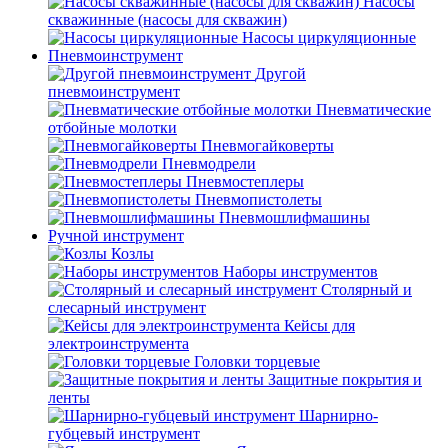
Насосы
скважинные (насосы для скважин)
Насосы циркуляционные
Пневмоинструмент
Другой
пневмоинструмент
Пневматические
отбойные молотки
Пневмогайковерты
Пневмодрели
Пневмостеплеры
Пневмопистолеты
Пневмошлифмашины
Ручной инструмент
Козлы
Наборы инструментов
Столярный и
слесарный инструмент
Кейсы для
электроинструмента
Головки торцевые
Защитные покрытия и
ленты
Шарнирно-
губцевый инструмент