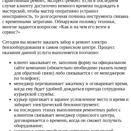
гарантийный ремонт, экспресс-ремонт. Если в последнем
случае клиенту достаточно немного времени подождать в
мастерской, чтобы мастер оперативно устранил
неисправность, то долгосрочная починка инструмента связана
с временными затратами. Обнаружив поломку техники,
многие задаются вопросом: «Как и на чем его везти в
сервис?»
Сегодня вы можете заказать забор и ремонт электро
бензооборудования в самом сервисном центре. Процесс
оказания данной услуги выполняется поэтапно:
клиент заказывает ее, заполнив форму на официальном
сайте компании (обязательно необходимо указать номер
для обратной связи) либо связывается с ее менеджером
по телефону;
менеджер перезванивает заказчику и оговаривает время,
когда ему будет удобней дождаться приезда сотрудника
курьерской службы;
курьер приезжает в заранее условленное место и время и
забирает электрический бензоинструмент;
на последних этапах выполнения ремонтных работ с
клиентом связывает менеджер сервисного центра,
договаривается о времени, когда он сможет получить
оборудование;
наконец к нему прибывает сотрудник курьерской