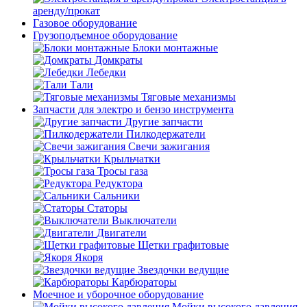
аренду/прокат
Газовое оборудование
Грузоподъемное оборудование
Блоки монтажные
Домкраты
Лебедки
Тали
Тяговые механизмы
Запчасти для электро и бензо инструмента
Другие запчасти
Пилкодержатели
Свечи зажигания
Крыльчатки
Тросы газа
Редуктора
Сальники
Статоры
Выключатели
Двигатели
Щетки графитовые
Якоря
Звездочки ведущие
Карбюраторы
Моечное и уборочное оборудование
Мойки высокого давления