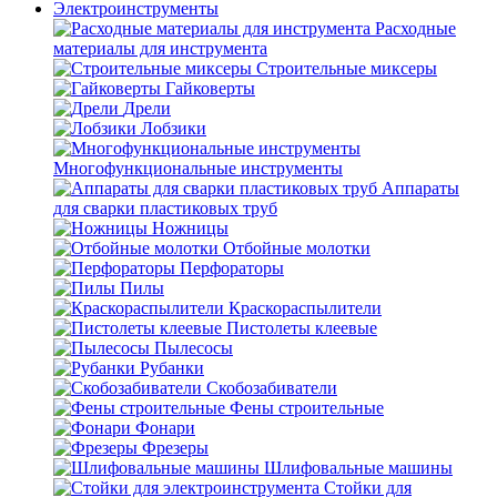
Электроинструменты
Расходные
материалы для инструмента
Строительные миксеры
Гайковерты
Дрели
Лобзики
Многофункциональные инструменты
Аппараты
для сварки пластиковых труб
Ножницы
Отбойные молотки
Перфораторы
Пилы
Краскораспылители
Пистолеты клеевые
Пылесосы
Рубанки
Скобозабиватели
Фены строительные
Фонари
Фрезеры
Шлифовальные машины
Стойки для