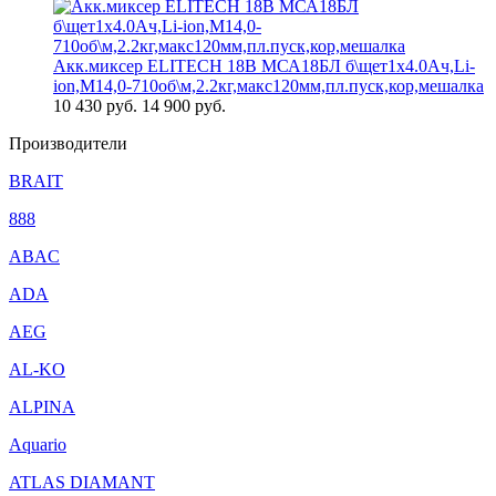
Акк.миксер ELITECH 18В МСА18БЛ б\щет1х4.0Ач,Li-
ion,М14,0-710об\м,2.2кг,макс120мм,пл.пуск,кор,мешалка
10 430
руб.
14 900 руб.
Производители
BRAIT
888
ABAC
ADA
AEG
AL-KO
ALPINA
Aquario
ATLAS DIAMANT