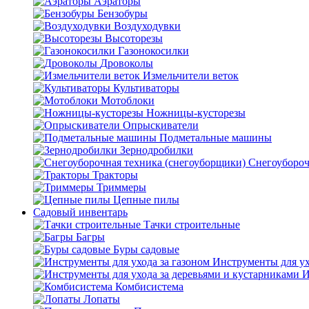
Аэраторы
Бензобуры
Воздуходувки
Высоторезы
Газонокосилки
Дровоколы
Измельчители веток
Культиваторы
Мотоблоки
Ножницы-кусторезы
Опрыскиватели
Подметальные машины
Зернодробилки
Снегоубороч
Тракторы
Триммеры
Цепные пилы
Садовый инвентарь
Тачки строительные
Багры
Буры садовые
Инструменты для ух
И
Комбисистема
Лопаты