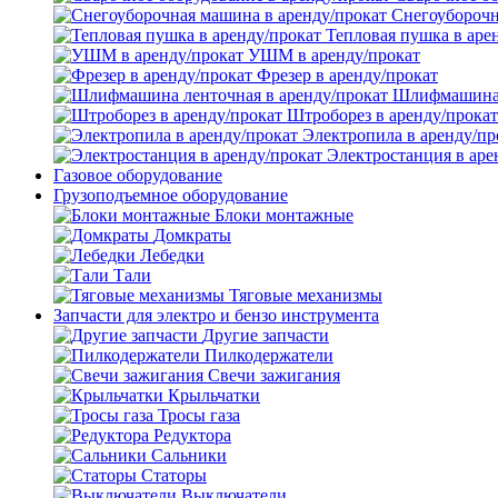
Снегоуборочн
Тепловая пушка в аре
УШМ в аренду/прокат
Фрезер в аренду/прокат
Шлифмашина л
Штроборез в аренду/прокат
Электропила в аренду/пр
Электростанция в аре
Газовое оборудование
Грузоподъемное оборудование
Блоки монтажные
Домкраты
Лебедки
Тали
Тяговые механизмы
Запчасти для электро и бензо инструмента
Другие запчасти
Пилкодержатели
Свечи зажигания
Крыльчатки
Тросы газа
Редуктора
Сальники
Статоры
Выключатели