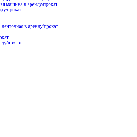
ая машина в аренду/прокат
нду/прокат
енточная в аренду/прокат
окат
нду/прокат