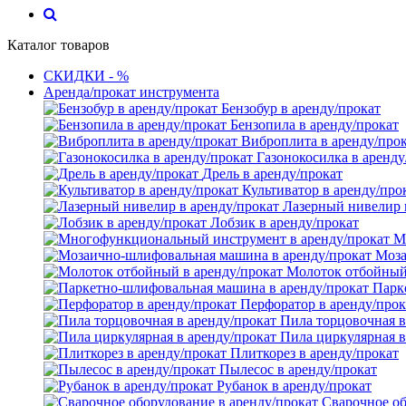
Каталог товаров
СКИДКИ - %
Аренда/прокат инструмента
Бензобур в аренду/прокат
Бензопила в аренду/прокат
Виброплита в аренду/про
Газонокосилка в аренду
Дрель в аренду/прокат
Культиватор в аренду/про
Лазерный нивелир 
Лобзик в аренду/прокат
М
Моза
Молоток отбойный 
Парк
Перфоратор в аренду/прок
Пила торцовочная в
Пила циркулярная в
Плиткорез в аренду/прокат
Пылесос в аренду/прокат
Рубанок в аренду/прокат
Сварочное об