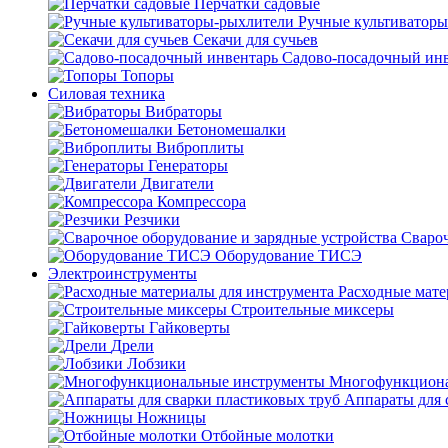
Перчатки садовые
Ручные культиватор
Секачи для сучьев
Садово-посадочный ин
Топоры
Силовая техника
Вибраторы
Бетономешалки
Виброплиты
Генераторы
Двигатели
Компрессора
Резчики
Свароч
Оборудование ТИСЭ
Электроинструменты
Расходные мате
Строительные миксеры
Гайковерты
Дрели
Лобзики
Многофункциона
Аппараты для 
Ножницы
Отбойные молотки