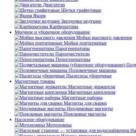
Двигатели
Щетки графитовые
Якоря
Звездочки ведущие
Карбюраторы
Моечное и уборочное оборудование
Мойки высокого давления
Мойки портативные
Парогенераторы
Пароочистители
Пеногенераторы
Подм
Поломоечные машины
Пылесосы уборочные
Магнитные товары
Магнитные держатели
Магнитные крепления
Магнитные наборы
Магниты для сварки
Неодимовые магниты
Поисковые магниты
Насосное оборудование
Мотопомпы
На
Насосы дренажные