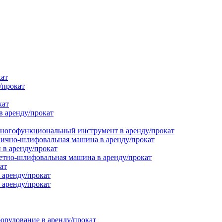
кат
/прокат
кат
в аренду/прокат
ногофункциональный инструмент в аренду/прокат
ично-шлифовальная машина в аренду/прокат
в аренду/прокат
етно-шлифовальная машина в аренду/прокат
ат
 аренду/прокат
 аренду/прокат
орудование в аренду/прокат