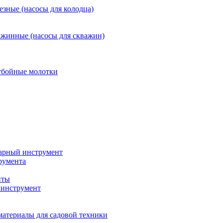
езные (насосы для колодца)
ажинные (насосы для скважин)
тбойные молотки
арный инструмент
румента
нты
инструмент
материалы для садовой техники