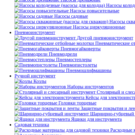
Насосы колод
Насосы повысительные
Насосы садовые
Насосы скв
Насосы циркуляционные
Пневмоинструмент
Другой пневмоинструмент
Пневматические о
Пневмогайковерты
Пневмодрели
Пневмостеплеры
Пневмопистолеты
Пневмошлифмашины
Ручной инструмент
Козлы
Наборы инструментов
Столярный и слес
Кейсы для электроинст
Головки торцевые
Защитные покрытия и ле
Шарнирно-губцевый 
Ящики для инструмента
Садовая техника
Расходные 