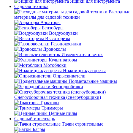
Ящики для инструмента
Садовая техника
Расходные
материалы для садовой техники
Аэраторы
Бензобуры
Воздуходувки
Высоторезы
Газонокосилки
Дровоколы
Измельчители веток
Культиваторы
Мотоблоки
Ножницы-кусторезы
Опрыскиватели
Подметальные машины
Зернодробилки
Снегоуборочная техника (снегоуборщики)
Тракторы
Триммеры
Цепные пилы
Садовый инвентарь
Тачки строительные
Багры