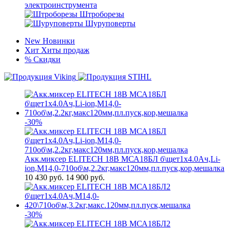
электроинструмента
Штроборезы
Шуруповерты
New
Новинки
Хит
Хиты продаж
%
Скидки
-30%
Акк.миксер ELITECH 18В МСА18БЛ б\щет1х4.0Ач,Li-
ion,М14,0-710об\м,2.2кг,макс120мм,пл.пуск,кор,мешалка
10 430
руб.
14 900 руб.
-30%