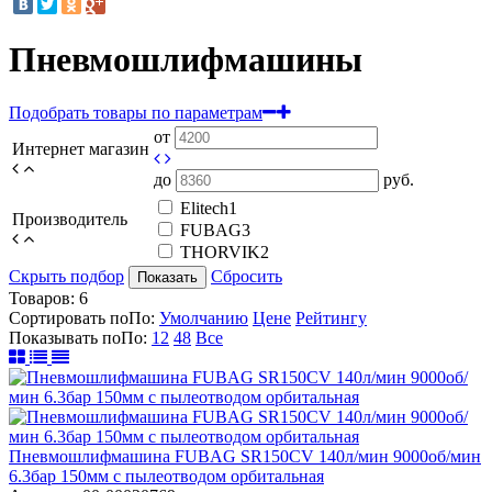
Пневмошлифмашины
Подобрать товары по параметрам
от
Интернет магазин
до
руб.
Elitech
1
Производитель
FUBAG
3
THORVIK
2
Скрыть подбор
Сбросить
Показать
Товаров:
6
Сортировать по
По
:
Умолчанию
Цене
Рейтингу
Показывать по
По
:
12
48
Все
Пневмошлифмашина FUBAG SR150CV 140л/мин 9000об/мин
6.3бар 150мм c пылеотводом орбитальная