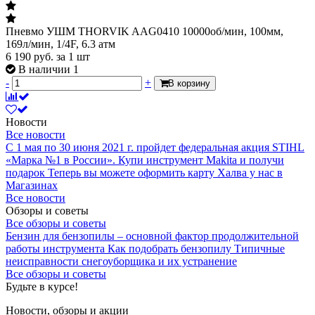
Пневмо УШМ THORVIK AAG0410 10000об/мин, 100мм,
169л/мин, 1/4F, 6.3 атм
6 190
руб.
за 1 шт
В наличии 1
-
+
В корзину
Новости
Все новости
С 1 мая по 30 июня 2021 г. пройдет федеральная акция STIHL
«Марка №1 в России».
Купи инструмент Makita и получи
подарок
Теперь вы можете оформить карту Халва у нас в
Магазинах
Все новости
Обзоры и советы
Все обзоры и советы
Бензин для бензопилы – основной фактор продолжительной
работы инструмента
Как подобрать бензопилу
Типичные
неисправности снегоуборщика и их устранение
Все обзоры и советы
Будьте в курсе!
Новости, обзоры и акции