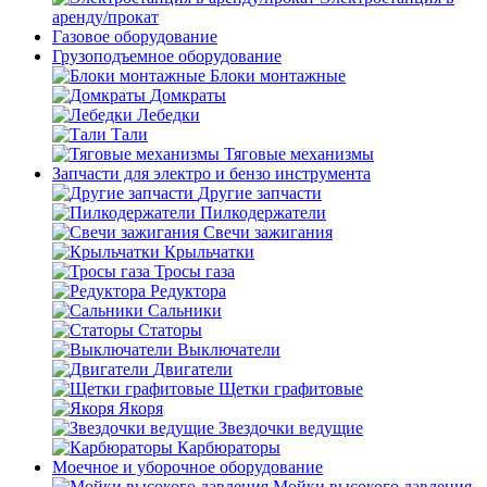
аренду/прокат
Газовое оборудование
Грузоподъемное оборудование
Блоки монтажные
Домкраты
Лебедки
Тали
Тяговые механизмы
Запчасти для электро и бензо инструмента
Другие запчасти
Пилкодержатели
Свечи зажигания
Крыльчатки
Тросы газа
Редуктора
Сальники
Статоры
Выключатели
Двигатели
Щетки графитовые
Якоря
Звездочки ведущие
Карбюраторы
Моечное и уборочное оборудование
Мойки высокого давления