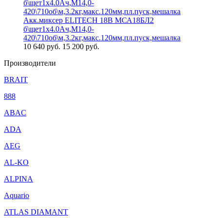
Акк.миксер ELITECH 18В МСА18БЛ2
б\щет1х4.0Ач,М14,0-
420\710об\м,3.2кг,макс.120мм,пл.пуск,мешалка
10 640
руб.
15 200 руб.
Производители
BRAIT
888
ABAC
ADA
AEG
AL-KO
ALPINA
Aquario
ATLAS DIAMANT