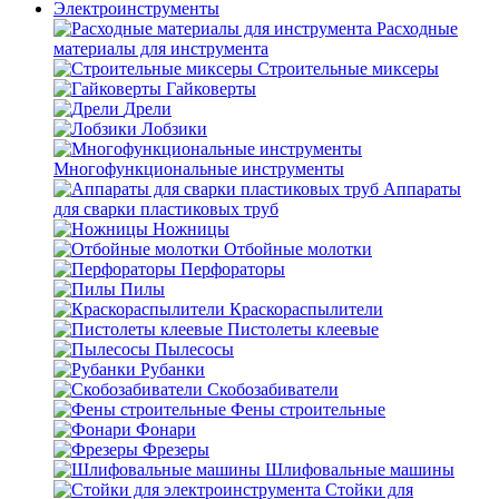
Электроинструменты
Расходные
материалы для инструмента
Строительные миксеры
Гайковерты
Дрели
Лобзики
Многофункциональные инструменты
Аппараты
для сварки пластиковых труб
Ножницы
Отбойные молотки
Перфораторы
Пилы
Краскораспылители
Пистолеты клеевые
Пылесосы
Рубанки
Скобозабиватели
Фены строительные
Фонари
Фрезеры
Шлифовальные машины
Стойки для