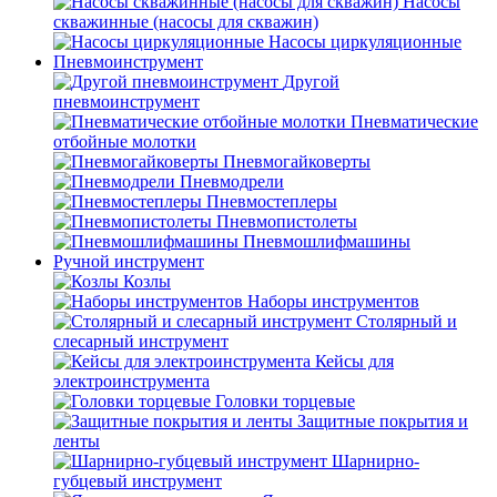
Насосы
скважинные (насосы для скважин)
Насосы циркуляционные
Пневмоинструмент
Другой
пневмоинструмент
Пневматические
отбойные молотки
Пневмогайковерты
Пневмодрели
Пневмостеплеры
Пневмопистолеты
Пневмошлифмашины
Ручной инструмент
Козлы
Наборы инструментов
Столярный и
слесарный инструмент
Кейсы для
электроинструмента
Головки торцевые
Защитные покрытия и
ленты
Шарнирно-
губцевый инструмент