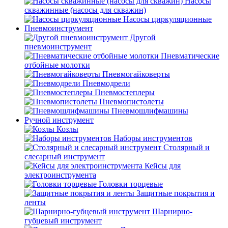
Насосы
скважинные (насосы для скважин)
Насосы циркуляционные
Пневмоинструмент
Другой
пневмоинструмент
Пневматические
отбойные молотки
Пневмогайковерты
Пневмодрели
Пневмостеплеры
Пневмопистолеты
Пневмошлифмашины
Ручной инструмент
Козлы
Наборы инструментов
Столярный и
слесарный инструмент
Кейсы для
электроинструмента
Головки торцевые
Защитные покрытия и
ленты
Шарнирно-
губцевый инструмент