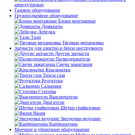
аренду/прокат
Газовое оборудование
Грузоподъемное оборудование
Блоки монтажные
Домкраты
Лебедки
Тали
Тяговые механизмы
Запчасти для электро и бензо инструмента
Другие запчасти
Пилкодержатели
Свечи зажигания
Крыльчатки
Тросы газа
Редуктора
Сальники
Статоры
Выключатели
Двигатели
Щетки графитовые
Якоря
Звездочки ведущие
Карбюраторы
Моечное и уборочное оборудование
Мойки высокого давления