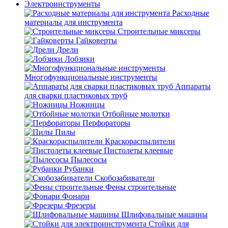
Электроинструменты
Расходные
материалы для инструмента
Строительные миксеры
Гайковерты
Дрели
Лобзики
Многофункциональные инструменты
Аппараты
для сварки пластиковых труб
Ножницы
Отбойные молотки
Перфораторы
Пилы
Краскораспылители
Пистолеты клеевые
Пылесосы
Рубанки
Скобозабиватели
Фены строительные
Фонари
Фрезеры
Шлифовальные машины
Стойки для