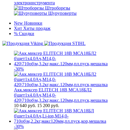
электроинструмента
Штроборезы
Шуруповерты
New
Новинки
Хит
Хиты продаж
%
Скидки
-30%
Акк.миксер ELITECH 18В МСА18БЛ2
б\щет1х4.0Ач,М14,0-
420\710об\м,3.2кг,макс.120мм,пл.пуск,мешалка
10 640
руб.
15 200 руб.
-30%