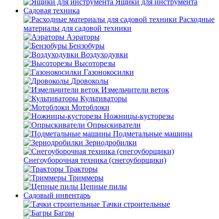
Ящики для инструмента
Садовая техника
Расходные
материалы для садовой техники
Аэраторы
Бензобуры
Воздуходувки
Высоторезы
Газонокосилки
Дровоколы
Измельчители веток
Культиваторы
Мотоблоки
Ножницы-кусторезы
Опрыскиватели
Подметальные машины
Зернодробилки
Снегоуборочная техника (снегоуборщики)
Тракторы
Триммеры
Цепные пилы
Садовый инвентарь
Тачки строительные
Багры