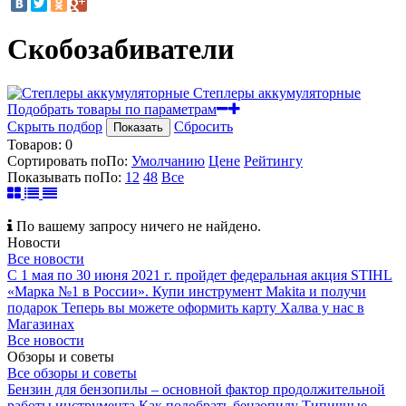
Скобозабиватели
Степлеры аккумуляторные
Подобрать товары по параметрам
Скрыть подбор
Сбросить
Показать
Товаров:
0
Сортировать по
По
:
Умолчанию
Цене
Рейтингу
Показывать по
По
:
12
48
Все
По вашему запросу ничего не найдено.
Новости
Все новости
С 1 мая по 30 июня 2021 г. пройдет федеральная акция STIHL
«Марка №1 в России».
Купи инструмент Makita и получи
подарок
Теперь вы можете оформить карту Халва у нас в
Магазинах
Все новости
Обзоры и советы
Все обзоры и советы
Бензин для бензопилы – основной фактор продолжительной
работы инструмента
Как подобрать бензопилу
Типичные