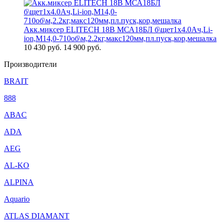
Акк.миксер ELITECH 18В МСА18БЛ б\щет1х4.0Ач,Li-
ion,М14,0-710об\м,2.2кг,макс120мм,пл.пуск,кор,мешалка
10 430
руб.
14 900 руб.
Производители
BRAIT
888
ABAC
ADA
AEG
AL-KO
ALPINA
Aquario
ATLAS DIAMANT