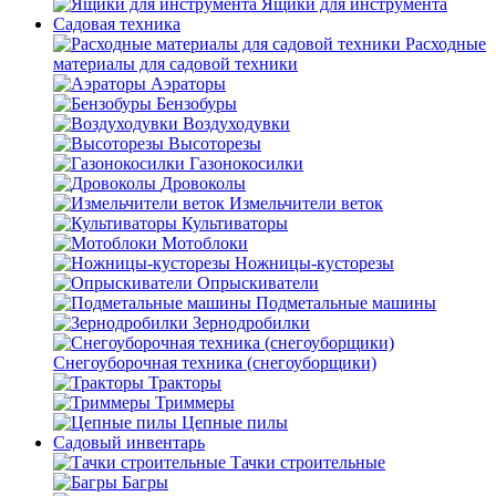
Ящики для инструмента
Садовая техника
Расходные
материалы для садовой техники
Аэраторы
Бензобуры
Воздуходувки
Высоторезы
Газонокосилки
Дровоколы
Измельчители веток
Культиваторы
Мотоблоки
Ножницы-кусторезы
Опрыскиватели
Подметальные машины
Зернодробилки
Снегоуборочная техника (снегоуборщики)
Тракторы
Триммеры
Цепные пилы
Садовый инвентарь
Тачки строительные
Багры