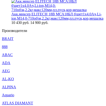
Акк.миксер ELITECH 18В МСА18БЛ б\щет1х4.0Ач,Li-
ion,М14,0-710об\м,2.2кг,макс120мм,пл.пуск,кор,мешалка
10 430
руб.
14 900 руб.
Производители
BRAIT
888
ABAC
ADA
AEG
AL-KO
ALPINA
Aquario
ATLAS DIAMANT