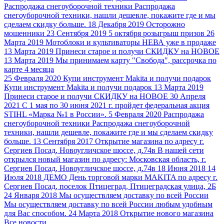
Распродажа снегоуборочной техники
Распродажа
снегоуборочной техники, нашли дешевле, покажите где и мы
сделаем скидку больше.
18 Декабря 2019
Осторожно
мошенники
23 Сентября 2019
5 октября розыгрыш призов
26
Марта 2019
Мотоблоки и культиваторы НЕВА уже в продаже
13 Марта 2019
Принеси старое и получи СКИДКУ на НОВОЕ
13 Марта 2019
Мы принимаем карту "Свобода", рассрочка по
карте 4 месяца
25 Февраля 2020
Купи инструмент Makita и получи подарок
Купи инструмент Makita и получи подарок
13 Марта 2019
Принеси старое и получи СКИДКУ на НОВОЕ
30 Апреля
2021
С 1 мая по 30 июня 2021 г. пройдет федеральная акция
STIHL «Марка №1 в России».
5 Февраля 2020
Распродажа
снегоуборочной техники
Распродажа снегоуборочной
техники, нашли дешевле, покажите где и мы сделаем скидку
больше.
13 Сентября 2017
Открытие магазина по адресу г.
Сергиев Посад, Новоугличское шоссе, д.74в
В нашей сети
открылся новый магазин по адресу: Московская область, г.
Сергиев Посад, Новоугличское шоссе, д.74в
18 Июня 2018
14
Июля 2018 ДЕМО День торговой марки MAKITA
по адресу г.
Сергиев Посад, поселок Птицеград, Птицеградская улица, 2Б
24 Января 2018
Мы осуществляем доставку по всей России
Мы осуществляем доставку по всей России любым удобным
для Вас способом.
24 Марта 2018
Открытие нового магазина
Все новости