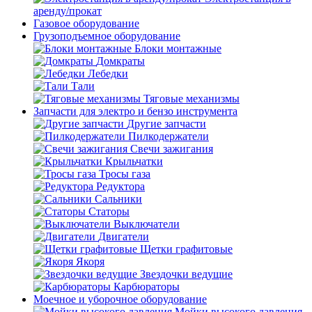
аренду/прокат
Газовое оборудование
Грузоподъемное оборудование
Блоки монтажные
Домкраты
Лебедки
Тали
Тяговые механизмы
Запчасти для электро и бензо инструмента
Другие запчасти
Пилкодержатели
Свечи зажигания
Крыльчатки
Тросы газа
Редуктора
Сальники
Статоры
Выключатели
Двигатели
Щетки графитовые
Якоря
Звездочки ведущие
Карбюраторы
Моечное и уборочное оборудование
Мойки высокого давления