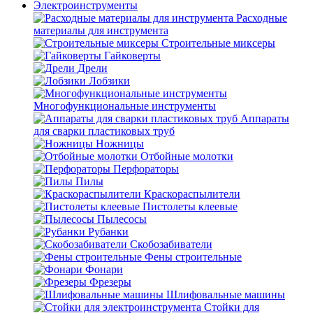
Электроинструменты
Расходные
материалы для инструмента
Строительные миксеры
Гайковерты
Дрели
Лобзики
Многофункциональные инструменты
Аппараты
для сварки пластиковых труб
Ножницы
Отбойные молотки
Перфораторы
Пилы
Краскораспылители
Пистолеты клеевые
Пылесосы
Рубанки
Скобозабиватели
Фены строительные
Фонари
Фрезеры
Шлифовальные машины
Стойки для