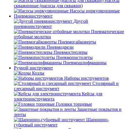
Насосы
скважинные (насосы для скважин)
Насосы циркуляционные
Пневмоинструмент
Другой
пневмоинструмент
Пневматические
отбойные молотки
Пневмогайковерты
Пневмодрели
Пневмостеплеры
Пневмопистолеты
Пневмошлифмашины
Ручной инструмент
Козлы
Наборы инструментов
Столярный и
слесарный инструмент
Кейсы для
электроинструмента
Головки торцевые
Защитные покрытия и
ленты
Шарнирно-
губцевый инструмент