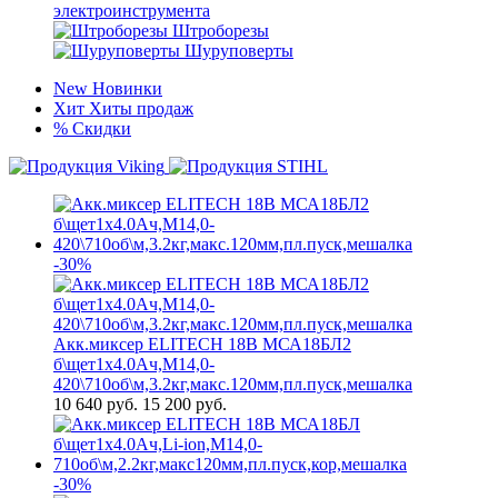
электроинструмента
Штроборезы
Шуруповерты
New
Новинки
Хит
Хиты продаж
%
Скидки
-30%
Акк.миксер ELITECH 18В МСА18БЛ2
б\щет1х4.0Ач,М14,0-
420\710об\м,3.2кг,макс.120мм,пл.пуск,мешалка
10 640
руб.
15 200 руб.
-30%