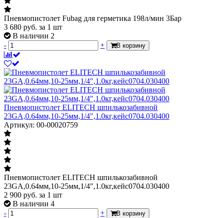
Пневмопистолет Fubag для герметика 198л/мин 3Бар
3 680
руб.
за 1 шт
В наличии 2
-
+
В корзину
Пневмопистолет ELITECH шпилькозабивной
23GA,0.64мм,10-25мм,1/4",1.0кг,кейс0704.030400
Артикул: 00-00020759
Пневмопистолет ELITECH шпилькозабивной
23GA,0.64мм,10-25мм,1/4",1.0кг,кейс0704.030400
2 900
руб.
за 1 шт
В наличии 4
-
+
В корзину