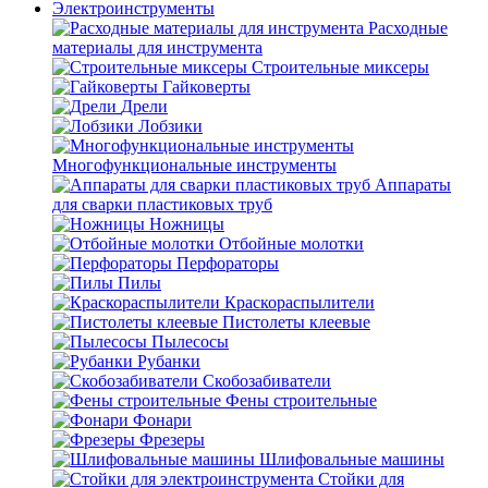
Электроинструменты
Расходные
материалы для инструмента
Строительные миксеры
Гайковерты
Дрели
Лобзики
Многофункциональные инструменты
Аппараты
для сварки пластиковых труб
Ножницы
Отбойные молотки
Перфораторы
Пилы
Краскораспылители
Пистолеты клеевые
Пылесосы
Рубанки
Скобозабиватели
Фены строительные
Фонари
Фрезеры
Шлифовальные машины
Стойки для