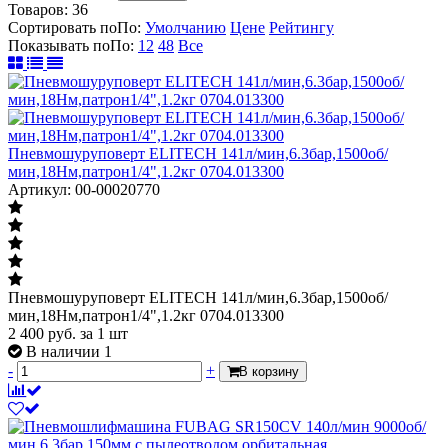
Товаров:
36
Сортировать по
По
:
Умолчанию
Цене
Рейтингу
Показывать по
По
:
12
48
Все
Пневмошуруповерт ELITECH 141л/мин,6.3бар,1500об/
мин,18Нм,патрон1/4",1.2кг 0704.013300
Артикул: 00-00020770
Пневмошуруповерт ELITECH 141л/мин,6.3бар,1500об/
мин,18Нм,патрон1/4",1.2кг 0704.013300
2 400
руб.
за 1 шт
В наличии 1
-
+
В корзину