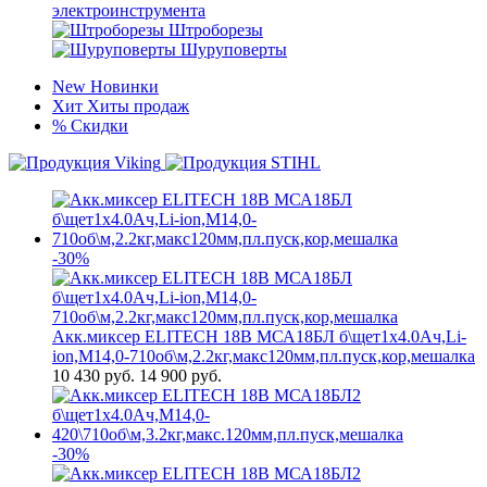
электроинструмента
Штроборезы
Шуруповерты
New
Новинки
Хит
Хиты продаж
%
Скидки
-30%
Акк.миксер ELITECH 18В МСА18БЛ б\щет1х4.0Ач,Li-
ion,М14,0-710об\м,2.2кг,макс120мм,пл.пуск,кор,мешалка
10 430
руб.
14 900 руб.
-30%