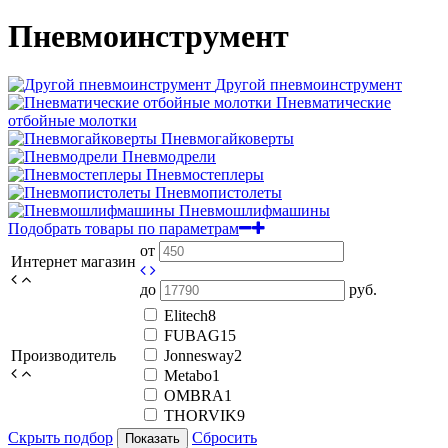
Пневмоинструмент
Другой пневмоинструмент
Пневматические
отбойные молотки
Пневмогайковерты
Пневмодрели
Пневмостеплеры
Пневмопистолеты
Пневмошлифмашины
Подобрать товары по параметрам
от
Интернет магазин
до
руб.
Elitech
8
FUBAG
15
Производитель
Jonnesway
2
Metabo
1
OMBRA
1
THORVIK
9
Скрыть подбор
Сбросить
Показать