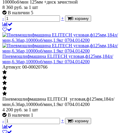
10000об/мин 125мм +диск зачистной
8 360
руб.
за 1 шт
В наличии 5
-
+
В корзину
Пневмошлифмашина ELITECH угловая,ф125мм,184л/
мин,6.3бар,10000об/мин,1.9кг 0704.014200
Артикул: 00-00020766
Пневмошлифмашина ELITECH угловая,ф125мм,184л/
мин,6.3бар,10000об/мин,1.9кг 0704.014200
4 200
руб.
за 1 шт
В наличии 1
-
+
В корзину