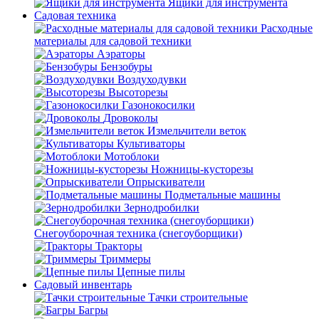
Ящики для инструмента
Садовая техника
Расходные
материалы для садовой техники
Аэраторы
Бензобуры
Воздуходувки
Высоторезы
Газонокосилки
Дровоколы
Измельчители веток
Культиваторы
Мотоблоки
Ножницы-кусторезы
Опрыскиватели
Подметальные машины
Зернодробилки
Снегоуборочная техника (снегоуборщики)
Тракторы
Триммеры
Цепные пилы
Садовый инвентарь
Тачки строительные
Багры