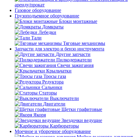
аренду/прокат
Газовое оборудование
Грузоподъемное оборудование
Блоки монтажные
Домкраты
Лебедки
Тали
Тяговые механизмы
Запчасти для электро и бензо инструмента
Другие запчасти
Пилкодержатели
Свечи зажигания
Крыльчатки
Тросы газа
Редуктора
Сальники
Статоры
Выключатели
Двигатели
Щетки графитовые
Якоря
Звездочки ведущие
Карбюраторы
Моечное и уборочное оборудование
Мойки высокого давления