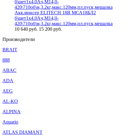
Акк.миксер ELITECH 18В МСА18БЛ2
б\щет1х4.0Ач,М14,0-
420\710об\м,3.2кг,макс.120мм,пл.пуск,мешалка
10 640
руб.
15 200 руб.
Производители
BRAIT
888
ABAC
ADA
AEG
AL-KO
ALPINA
Aquario
ATLAS DIAMANT