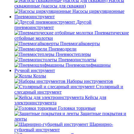
Насосы
скважинные (насосы для скважин)
Насосы циркуляционные
Пневмоинструмент
Другой
пневмоинструмент
Пневматические
отбойные молотки
Пневмогайковерты
Пневмодрели
Пневмостеплеры
Пневмопистолеты
Пневмошлифмашины
Ручной инструмент
Козлы
Наборы инструментов
Столярный и
слесарный инструмент
Кейсы для
электроинструмента
Головки торцевые
Защитные покрытия и
ленты
Шарнирно-
губцевый инструмент