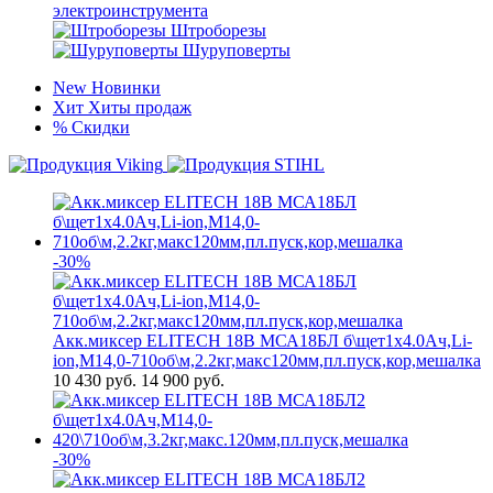
электроинструмента
Штроборезы
Шуруповерты
New
Новинки
Хит
Хиты продаж
%
Скидки
-30%
Акк.миксер ELITECH 18В МСА18БЛ б\щет1х4.0Ач,Li-
ion,М14,0-710об\м,2.2кг,макс120мм,пл.пуск,кор,мешалка
10 430
руб.
14 900 руб.
-30%