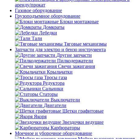
аренду/прокат
Газовое оборудование
Грузоподъемное оборудование
Блоки монтажные
Домкраты
Лебедки
Тали
Тяговые механизмы
Запчасти для электро и бензо инструмента
Другие запчасти
Пилкодержатели
Свечи зажигания
Крыльчатки
Тросы газа
Редуктора
Сальники
Статоры
Выключатели
Двигатели
Щетки графитовые
Якоря
Звездочки ведущие
Карбюраторы
Моечное и уборочное оборудование
Мойки высокого давления