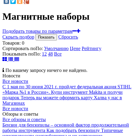
Магнитные наборы
Подобрать товары по параметрам
Скрыть подбор
Сбросить
Показать
Товаров:
0
Сортировать по
По
:
Умолчанию
Цене
Рейтингу
Показывать по
По
:
12
48
Все
По вашему запросу ничего не найдено.
Новости
Все новости
С 1 мая по 30 июня 2021 г. пройдет федеральная акция STIHL
«Марка №1 в России».
Купи инструмент Makita и получи
подарок
Теперь вы можете оформить карту Халва у нас в
Магазинах
Все новости
Обзоры и советы
Все обзоры и советы
Бензин для бензопилы – основной фактор продолжительной
работы инструмента
Как подобрать бензопилу
Типичные
неисправности снегоуборщика и их устранение