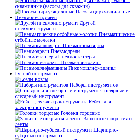
Насосы
скважинные (насосы для скважин)
Насосы циркуляционные
Пневмоинструмент
Другой
пневмоинструмент
Пневматические
отбойные молотки
Пневмогайковерты
Пневмодрели
Пневмостеплеры
Пневмопистолеты
Пневмошлифмашины
Ручной инструмент
Козлы
Наборы инструментов
Столярный и
слесарный инструмент
Кейсы для
электроинструмента
Головки торцевые
Защитные покрытия и
ленты
Шарнирно-
губцевый инструмент