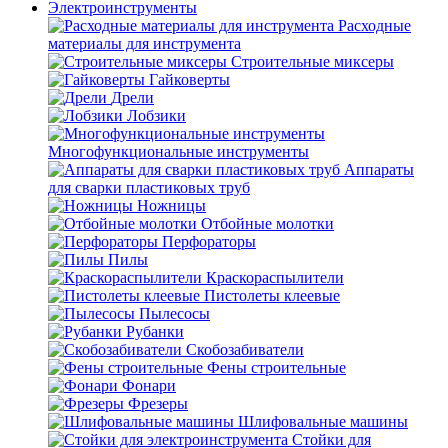
Электроинструменты
Расходные
материалы для инструмента
Строительные миксеры
Гайковерты
Дрели
Лобзики
Многофункциональные инструменты
Аппараты
для сварки пластиковых труб
Ножницы
Отбойные молотки
Перфораторы
Пилы
Краскораспылители
Пистолеты клеевые
Пылесосы
Рубанки
Скобозабиватели
Фены строительные
Фонари
Фрезеры
Шлифовальные машины
Стойки для