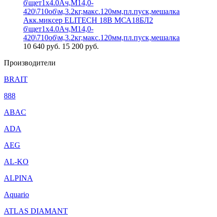
Акк.миксер ELITECH 18В МСА18БЛ2
б\щет1х4.0Ач,М14,0-
420\710об\м,3.2кг,макс.120мм,пл.пуск,мешалка
10 640
руб.
15 200 руб.
Производители
BRAIT
888
ABAC
ADA
AEG
AL-KO
ALPINA
Aquario
ATLAS DIAMANT