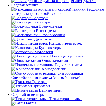
Ящики для инструмента
Садовая техника
Расходные
материалы для садовой техники
Аэраторы
Бензобуры
Воздуходувки
Высоторезы
Газонокосилки
Дровоколы
Измельчители веток
Культиваторы
Мотоблоки
Ножницы-кусторезы
Опрыскиватели
Подметальные машины
Зернодробилки
Снегоуборочная техника (снегоуборщики)
Тракторы
Триммеры
Цепные пилы
Садовый инвентарь
Тачки строительные
Багры