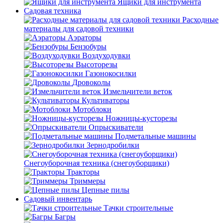
Ящики для инструмента
Садовая техника
Расходные
материалы для садовой техники
Аэраторы
Бензобуры
Воздуходувки
Высоторезы
Газонокосилки
Дровоколы
Измельчители веток
Культиваторы
Мотоблоки
Ножницы-кусторезы
Опрыскиватели
Подметальные машины
Зернодробилки
Снегоуборочная техника (снегоуборщики)
Тракторы
Триммеры
Цепные пилы
Садовый инвентарь
Тачки строительные
Багры