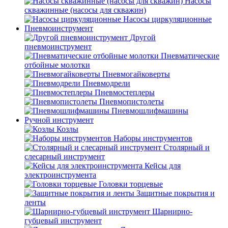
Насосы
скважинные (насосы для скважин)
Насосы циркуляционные
Пневмоинструмент
Другой
пневмоинструмент
Пневматические
отбойные молотки
Пневмогайковерты
Пневмодрели
Пневмостеплеры
Пневмопистолеты
Пневмошлифмашины
Ручной инструмент
Козлы
Наборы инструментов
Столярный и
слесарный инструмент
Кейсы для
электроинструмента
Головки торцевые
Защитные покрытия и
ленты
Шарнирно-
губцевый инструмент