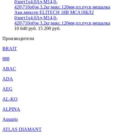
Акк.миксер ELITECH 18В МСА18БЛ2
б\щет1х4.0Ач,М14,0-
420\710об\м,3.2кг,макс.120мм,пл.пуск,мешалка
10 640
руб.
15 200 руб.
Производители
BRAIT
888
ABAC
ADA
AEG
AL-KO
ALPINA
Aquario
ATLAS DIAMANT