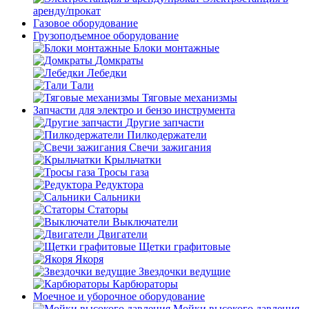
аренду/прокат
Газовое оборудование
Грузоподъемное оборудование
Блоки монтажные
Домкраты
Лебедки
Тали
Тяговые механизмы
Запчасти для электро и бензо инструмента
Другие запчасти
Пилкодержатели
Свечи зажигания
Крыльчатки
Тросы газа
Редуктора
Сальники
Статоры
Выключатели
Двигатели
Щетки графитовые
Якоря
Звездочки ведущие
Карбюраторы
Моечное и уборочное оборудование
Мойки высокого давления