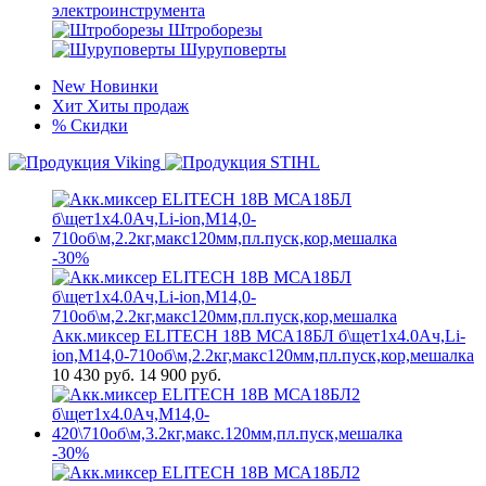
электроинструмента
Штроборезы
Шуруповерты
New
Новинки
Хит
Хиты продаж
%
Скидки
-30%
Акк.миксер ELITECH 18В МСА18БЛ б\щет1х4.0Ач,Li-
ion,М14,0-710об\м,2.2кг,макс120мм,пл.пуск,кор,мешалка
10 430
руб.
14 900 руб.
-30%