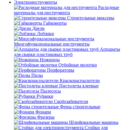
Электроинструменты
Расходные
материалы для инструмента
Строительные миксеры
Гайковерты
Дрели
Лобзики
Многофункциональные инструменты
Аппараты
для сварки пластиковых труб
Ножницы
Отбойные молотки
Перфораторы
Пилы
Краскораспылители
Пистолеты клеевые
Пылесосы
Рубанки
Скобозабиватели
Фены строительные
Фонари
Фрезеры
Шлифовальные машины
Стойки для