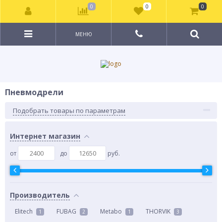
0
0
0
МЕНЮ
Пневмодрели
Подобрать товары по параметрам
Интернет магазин
от
до
руб.
Производитель
Elitech
FUBAG
Metabo
THORVIK
1
2
1
3