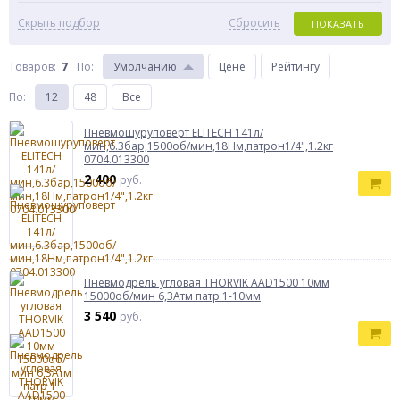
Скрыть подбор
Сбросить
ПОКАЗАТЬ
7
Товаров:
По
:
Умолчанию
Цене
Рейтингу
По
:
12
48
Все
Пневмошуруповерт ELITECH 141л/
мин,6.3бар,1500об/мин,18Нм,патрон1/4",1.2кг
0704.013300
2 400
руб.
Пневмодрель угловая THORVIK AAD1500 10мм
15000об/мин 6,3Атм патр 1-10мм
3 540
руб.