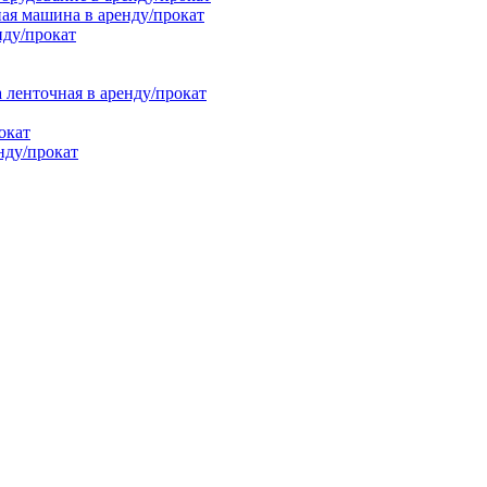
ая машина в аренду/прокат
нду/прокат
енточная в аренду/прокат
окат
нду/прокат