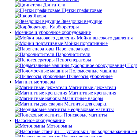
Двигатели
Щетки графитовые
Якоря
Звездочки ведущие
Карбюраторы
Моечное и уборочное оборудование
Мойки высокого давления
Мойки портативные
Парогенераторы
Пароочистители
Пеногенераторы
Подм
Поломоечные машины
Пылесосы уборочные
Магнитные товары
Магнитные держатели
Магнитные крепления
Магнитные наборы
Магниты для сварки
Неодимовые магниты
Поисковые магниты
Насосное оборудование
Мотопомпы
На
Насосы дренажные