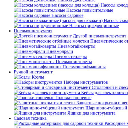
Насосы колод
Насосы повысительные
Насосы садовые
Насосы скв
Насосы циркуляционные
Пневмоинструмент
Другой пневмоинструмент
Пневматические о
Пневмогайковерты
Пневмодрели
Пневмостеплеры
Пневмопистолеты
Пневмошлифмашины
Ручной инструмент
Козлы
Наборы инструментов
Столярный и слес
Кейсы для электроинст
Головки торцевые
Защитные покрытия и ле
Шарнирно-губцевый 
Ящики для инструмента
Садовая техника
Расходные 