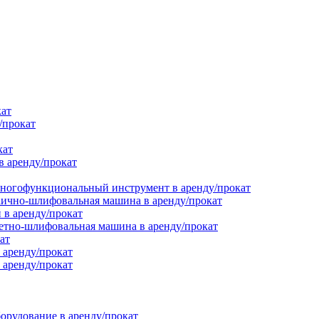
кат
/прокат
кат
в аренду/прокат
ногофункциональный инструмент в аренду/прокат
ично-шлифовальная машина в аренду/прокат
в аренду/прокат
етно-шлифовальная машина в аренду/прокат
ат
 аренду/прокат
 аренду/прокат
орудование в аренду/прокат