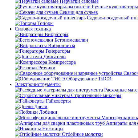
Перчатки садовые
Ручные культиватор
Секачи для сучьев
Садово-посадочный ин
Топоры
Силовая техника
Вибраторы
Бетономешалки
Виброплиты
Генераторы
Двигатели
Компрессора
Резчики
Свароч
Оборудование ТИСЭ
Электроинструменты
Расходные мате
Строительные миксеры
Гайковерты
Дрели
Лобзики
Многофункциона
Аппараты для 
Ножницы
Отбойные молотки