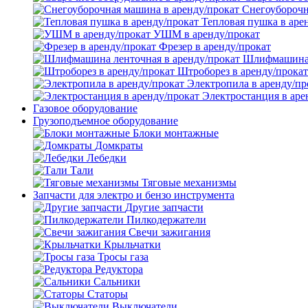
Снегоуборочн
Тепловая пушка в аре
УШМ в аренду/прокат
Фрезер в аренду/прокат
Шлифмашина л
Штроборез в аренду/прокат
Электропила в аренду/пр
Электростанция в аре
Газовое оборудование
Грузоподъемное оборудование
Блоки монтажные
Домкраты
Лебедки
Тали
Тяговые механизмы
Запчасти для электро и бензо инструмента
Другие запчасти
Пилкодержатели
Свечи зажигания
Крыльчатки
Тросы газа
Редуктора
Сальники
Статоры
Выключатели