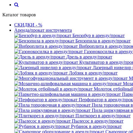
Каталог товаров
СКИДКИ - %
Аренда/прокат инструмента
Бензобур в аренду/прокат
Бензопила в аренду/прокат
Виброплита в аренду/про
Газонокосилка в аренду
Дрель в аренду/прокат
Культиватор в аренду/про
Лазерный нивелир 
Лобзик в аренду/прокат
М
Моза
Молоток отбойный 
Парк
Перфоратор в аренду/прок
Пила торцовочная в
Пила циркулярная в
Плиткорез в аренду/прокат
Пылесос в аренду/прокат
Рубанок в аренду/прокат
Сварочное об