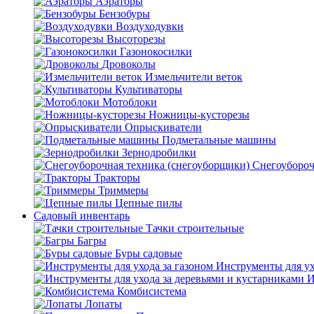
Аэраторы
Бензобуры
Воздуходувки
Высоторезы
Газонокосилки
Дровоколы
Измельчители веток
Культиваторы
Мотоблоки
Ножницы-кусторезы
Опрыскиватели
Подметальные машины
Зернодробилки
Снегоубороч
Тракторы
Триммеры
Цепные пилы
Садовый инвентарь
Тачки строительные
Багры
Буры садовые
Инструменты для ух
И
Комбисистема
Лопаты