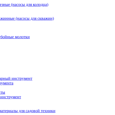
езные (насосы для колодца)
ажинные (насосы для скважин)
тбойные молотки
арный инструмент
румента
нты
инструмент
материалы для садовой техники