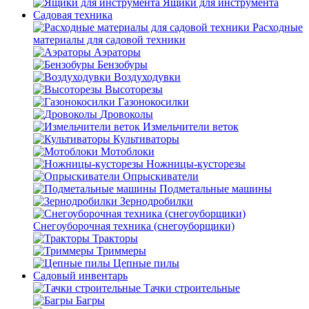
Ящики для инструмента
Садовая техника
Расходные
материалы для садовой техники
Аэраторы
Бензобуры
Воздуходувки
Высоторезы
Газонокосилки
Дровоколы
Измельчители веток
Культиваторы
Мотоблоки
Ножницы-кусторезы
Опрыскиватели
Подметальные машины
Зернодробилки
Снегоуборочная техника (снегоуборщики)
Тракторы
Триммеры
Цепные пилы
Садовый инвентарь
Тачки строительные
Багры