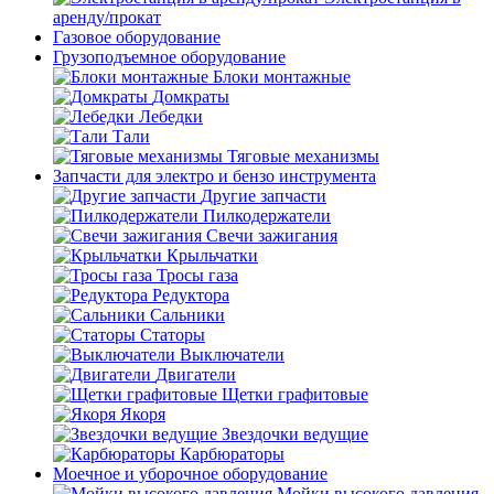
аренду/прокат
Газовое оборудование
Грузоподъемное оборудование
Блоки монтажные
Домкраты
Лебедки
Тали
Тяговые механизмы
Запчасти для электро и бензо инструмента
Другие запчасти
Пилкодержатели
Свечи зажигания
Крыльчатки
Тросы газа
Редуктора
Сальники
Статоры
Выключатели
Двигатели
Щетки графитовые
Якоря
Звездочки ведущие
Карбюраторы
Моечное и уборочное оборудование
Мойки высокого давления