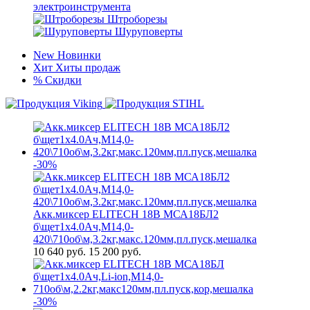
электроинструмента
Штроборезы
Шуруповерты
New
Новинки
Хит
Хиты продаж
%
Скидки
-30%
Акк.миксер ELITECH 18В МСА18БЛ2
б\щет1х4.0Ач,М14,0-
420\710об\м,3.2кг,макс.120мм,пл.пуск,мешалка
10 640
руб.
15 200 руб.
-30%