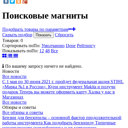
Поисковые магниты
Подобрать товары по параметрам
Скрыть подбор
Сбросить
Показать
Товаров:
0
Сортировать по
По
:
Умолчанию
Цене
Рейтингу
Показывать по
По
:
12
48
Все
По вашему запросу ничего не найдено.
Новости
Все новости
С 1 мая по 30 июня 2021 г. пройдет федеральная акция STIHL
«Марка №1 в России».
Купи инструмент Makita и получи
подарок
Теперь вы можете оформить карту Халва у нас в
Магазинах
Все новости
Обзоры и советы
Все обзоры и советы
Бензин для бензопилы – основной фактор продолжительной
работы инструмента
Как подобрать бензопилу
Типичные
неисправности снегоуборщика и их устранение