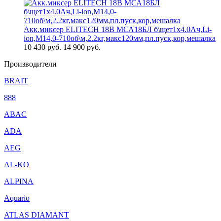
Акк.миксер ELITECH 18В МСА18БЛ б\щет1х4.0Ач,Li-
ion,М14,0-710об\м,2.2кг,макс120мм,пл.пуск,кор,мешалка
10 430
руб.
14 900 руб.
Производители
BRAIT
888
ABAC
ADA
AEG
AL-KO
ALPINA
Aquario
ATLAS DIAMANT