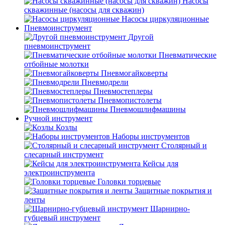
Насосы
скважинные (насосы для скважин)
Насосы циркуляционные
Пневмоинструмент
Другой
пневмоинструмент
Пневматические
отбойные молотки
Пневмогайковерты
Пневмодрели
Пневмостеплеры
Пневмопистолеты
Пневмошлифмашины
Ручной инструмент
Козлы
Наборы инструментов
Столярный и
слесарный инструмент
Кейсы для
электроинструмента
Головки торцевые
Защитные покрытия и
ленты
Шарнирно-
губцевый инструмент