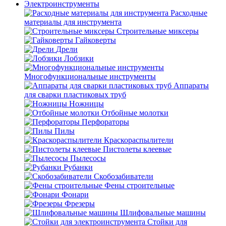
Электроинструменты
Расходные
материалы для инструмента
Строительные миксеры
Гайковерты
Дрели
Лобзики
Многофункциональные инструменты
Аппараты
для сварки пластиковых труб
Ножницы
Отбойные молотки
Перфораторы
Пилы
Краскораспылители
Пистолеты клеевые
Пылесосы
Рубанки
Скобозабиватели
Фены строительные
Фонари
Фрезеры
Шлифовальные машины
Стойки для