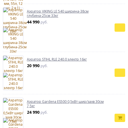
Аэратор VIKING LЕ 540 ширина-38см
глубина-25см 33кг
44 990
руб.
Аэратор STIHL RLE 240.0 электр 16кг
20 990
руб.
Аэратор Gardena ЕS500 0,5кВт шир/захв 30см
7,5кг
24 990
руб.