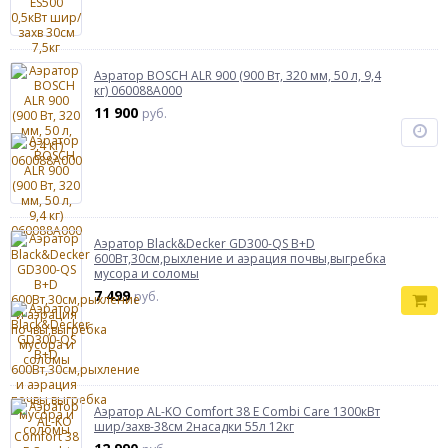
Аэратор BOSCH ALR 900 (900 Вт, 320 мм, 50 л, 9,4
кг) 060088A000
11 900
руб.
Аэратор Black&Decker GD300-QS B+D
600Вт,30см,рыхление и аэрация почвы,выгребка
мусора и соломы
7 499
руб.
Аэратор AL-KO Comfort 38 E Combi Care 1300кВт
шир/захв-38см 2насадки 55л 12кг