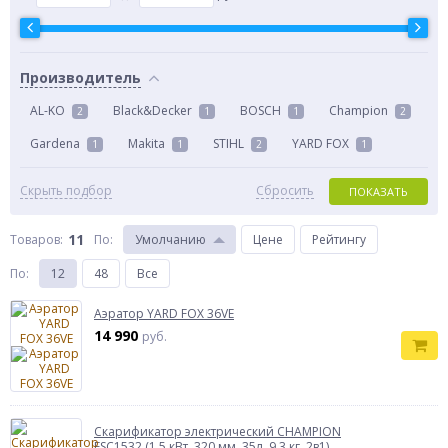
Производитель
AL-KO
Black&Decker
BOSCH
Champion
2
1
1
2
Gardena
Makita
STIHL
YARD FOX
1
1
2
1
Скрыть подбор
Сбросить
ПОКАЗАТЬ
11
Товаров:
По
:
Умолчанию
Цене
Рейтингу
По
:
12
48
Все
Аэратор YARD FOX 36VE
14 990
руб.
Скарификатор электрический CHAMPION
ESC1532 (1,5 кВт, 320 мм, 35л, 9,3 кг, 2в1)