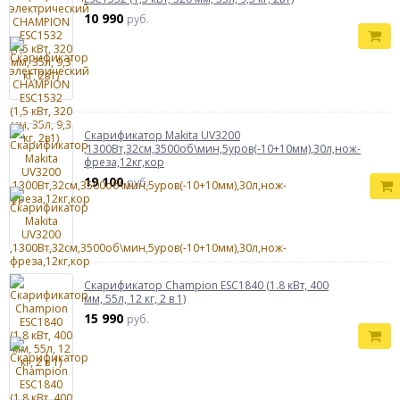
10 990
руб.
Скарификатор Makita UV3200
,1300Вт,32см,3500об\мин,5уров(-10+10мм),30л,нож-
фреза,12кг,кор
19 100
руб.
Скарификатор Champion ESC1840 (1.8 кВт, 400
мм, 55л, 12 кг, 2 в 1)
15 990
руб.