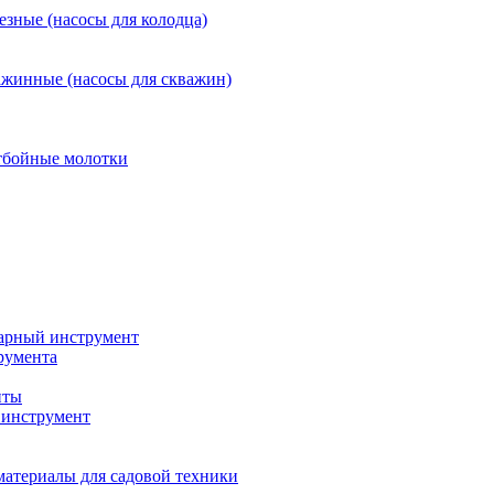
езные (насосы для колодца)
ажинные (насосы для скважин)
тбойные молотки
арный инструмент
румента
нты
инструмент
материалы для садовой техники