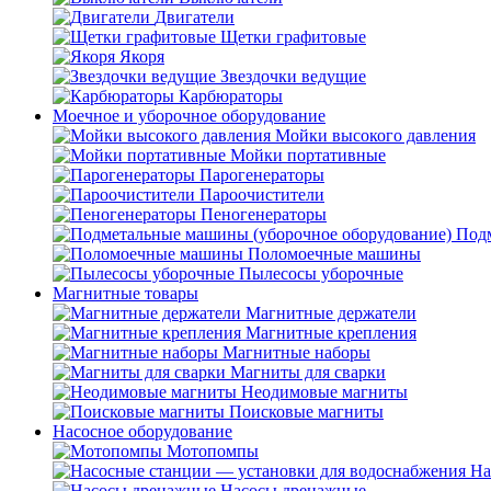
Двигатели
Щетки графитовые
Якоря
Звездочки ведущие
Карбюраторы
Моечное и уборочное оборудование
Мойки высокого давления
Мойки портативные
Парогенераторы
Пароочистители
Пеногенераторы
Подм
Поломоечные машины
Пылесосы уборочные
Магнитные товары
Магнитные держатели
Магнитные крепления
Магнитные наборы
Магниты для сварки
Неодимовые магниты
Поисковые магниты
Насосное оборудование
Мотопомпы
На
Насосы дренажные