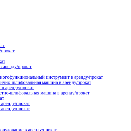
кат
/прокат
кат
в аренду/прокат
ногофункциональный инструмент в аренду/прокат
ично-шлифовальная машина в аренду/прокат
в аренду/прокат
етно-шлифовальная машина в аренду/прокат
ат
 аренду/прокат
 аренду/прокат
орудование в аренду/прокат