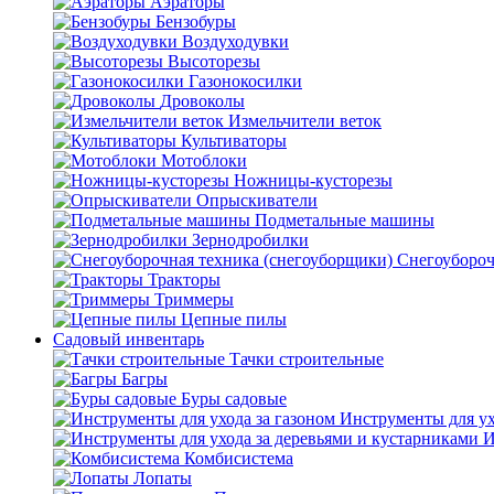
Аэраторы
Бензобуры
Воздуходувки
Высоторезы
Газонокосилки
Дровоколы
Измельчители веток
Культиваторы
Мотоблоки
Ножницы-кусторезы
Опрыскиватели
Подметальные машины
Зернодробилки
Снегоубороч
Тракторы
Триммеры
Цепные пилы
Садовый инвентарь
Тачки строительные
Багры
Буры садовые
Инструменты для ух
И
Комбисистема
Лопаты