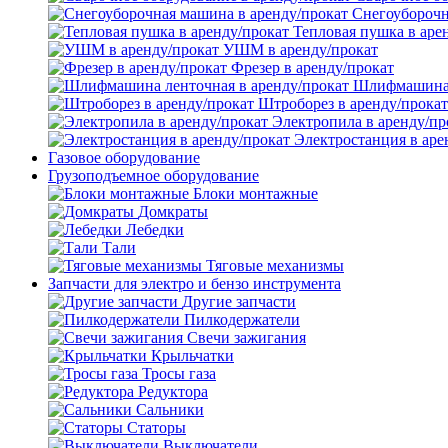
Снегоуборочн
Тепловая пушка в аре
УШМ в аренду/прокат
Фрезер в аренду/прокат
Шлифмашина л
Штроборез в аренду/прокат
Электропила в аренду/пр
Электростанция в аре
Газовое оборудование
Грузоподъемное оборудование
Блоки монтажные
Домкраты
Лебедки
Тали
Тяговые механизмы
Запчасти для электро и бензо инструмента
Другие запчасти
Пилкодержатели
Свечи зажигания
Крыльчатки
Тросы газа
Редуктора
Сальники
Статоры
Выключатели