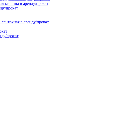
ая машина в аренду/прокат
нду/прокат
енточная в аренду/прокат
окат
нду/прокат