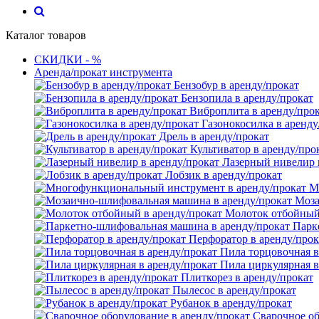
Каталог товаров
СКИДКИ - %
Аренда/прокат инструмента
Бензобур в аренду/прокат
Бензопила в аренду/прокат
Виброплита в аренду/про
Газонокосилка в аренду
Дрель в аренду/прокат
Культиватор в аренду/про
Лазерный нивелир 
Лобзик в аренду/прокат
М
Моза
Молоток отбойный 
Парк
Перфоратор в аренду/прок
Пила торцовочная в
Пила циркулярная в
Плиткорез в аренду/прокат
Пылесос в аренду/прокат
Рубанок в аренду/прокат
Сварочное об