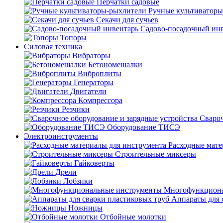
Перчатки садовые
Ручные культиватор
Секачи для сучьев
Садово-посадочный ин
Топоры
Силовая техника
Вибраторы
Бетономешалки
Виброплиты
Генераторы
Двигатели
Компрессора
Резчики
Свароч
Оборудование ТИСЭ
Электроинструменты
Расходные мате
Строительные миксеры
Гайковерты
Дрели
Лобзики
Многофункциона
Аппараты для 
Ножницы
Отбойные молотки