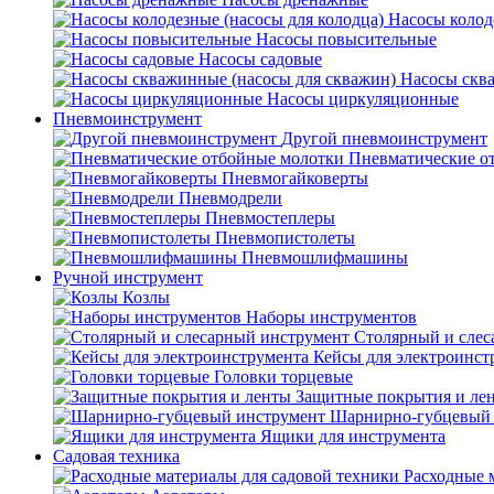
Насосы колод
Насосы повысительные
Насосы садовые
Насосы скв
Насосы циркуляционные
Пневмоинструмент
Другой пневмоинструмент
Пневматические о
Пневмогайковерты
Пневмодрели
Пневмостеплеры
Пневмопистолеты
Пневмошлифмашины
Ручной инструмент
Козлы
Наборы инструментов
Столярный и слес
Кейсы для электроинст
Головки торцевые
Защитные покрытия и ле
Шарнирно-губцевый 
Ящики для инструмента
Садовая техника
Расходные 