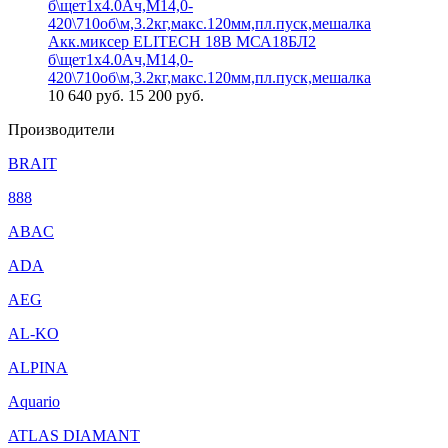
Акк.миксер ELITECH 18В МСА18БЛ2
б\щет1х4.0Ач,М14,0-
420\710об\м,3.2кг,макс.120мм,пл.пуск,мешалка
10 640
руб.
15 200 руб.
Производители
BRAIT
888
ABAC
ADA
AEG
AL-KO
ALPINA
Aquario
ATLAS DIAMANT