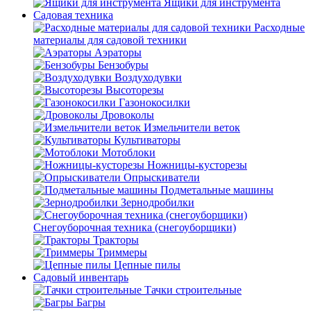
Ящики для инструмента
Садовая техника
Расходные
материалы для садовой техники
Аэраторы
Бензобуры
Воздуходувки
Высоторезы
Газонокосилки
Дровоколы
Измельчители веток
Культиваторы
Мотоблоки
Ножницы-кусторезы
Опрыскиватели
Подметальные машины
Зернодробилки
Снегоуборочная техника (снегоуборщики)
Тракторы
Триммеры
Цепные пилы
Садовый инвентарь
Тачки строительные
Багры