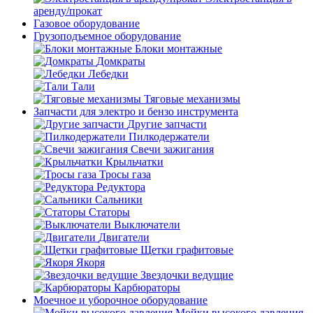
аренду/прокат
Газовое оборудование
Грузоподъемное оборудование
Блоки монтажные
Домкраты
Лебедки
Тали
Тяговые механизмы
Запчасти для электро и бензо инструмента
Другие запчасти
Пилкодержатели
Свечи зажигания
Крыльчатки
Тросы газа
Редуктора
Сальники
Статоры
Выключатели
Двигатели
Щетки графитовые
Якоря
Звездочки ведущие
Карбюраторы
Моечное и уборочное оборудование
Мойки высокого давления