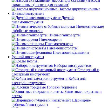
Насосы
скважинные (насосы для скважин)
Насосы циркуляционные
Пневмоинструмент
Другой
пневмоинструмент
Пневматические
отбойные молотки
Пневмогайковерты
Пневмодрели
Пневмостеплеры
Пневмопистолеты
Пневмошлифмашины
Ручной инструмент
Козлы
Наборы инструментов
Столярный и
слесарный инструмент
Кейсы для
электроинструмента
Головки торцевые
Защитные покрытия и
ленты
Шарнирно-
губцевый инструмент