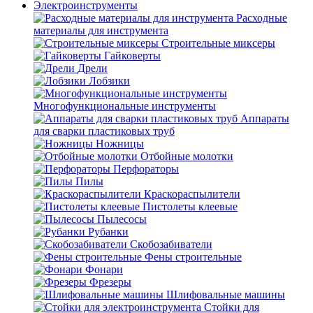
Электроинструменты
Расходные
материалы для инструмента
Строительные миксеры
Гайковерты
Дрели
Лобзики
Многофункциональные инструменты
Аппараты
для сварки пластиковых труб
Ножницы
Отбойные молотки
Перфораторы
Пилы
Краскораспылители
Пистолеты клеевые
Пылесосы
Рубанки
Скобозабиватели
Фены строительные
Фонари
Фрезеры
Шлифовальные машины
Стойки для