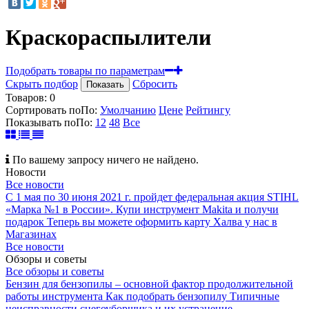
Краскораспылители
Подобрать товары по параметрам
Скрыть подбор
Сбросить
Показать
Товаров:
0
Сортировать по
По
:
Умолчанию
Цене
Рейтингу
Показывать по
По
:
12
48
Все
По вашему запросу ничего не найдено.
Новости
Все новости
С 1 мая по 30 июня 2021 г. пройдет федеральная акция STIHL
«Марка №1 в России».
Купи инструмент Makita и получи
подарок
Теперь вы можете оформить карту Халва у нас в
Магазинах
Все новости
Обзоры и советы
Все обзоры и советы
Бензин для бензопилы – основной фактор продолжительной
работы инструмента
Как подобрать бензопилу
Типичные
неисправности снегоуборщика и их устранение