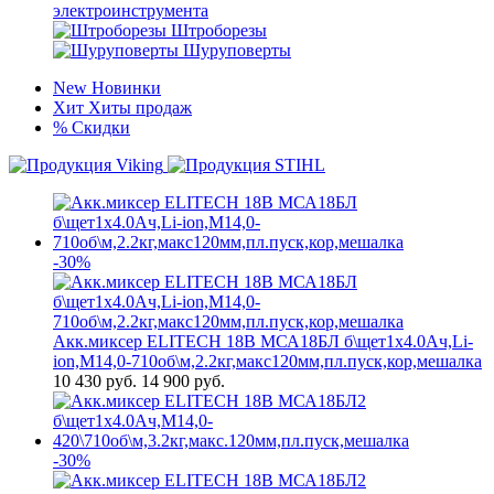
электроинструмента
Штроборезы
Шуруповерты
New
Новинки
Хит
Хиты продаж
%
Скидки
-30%
Акк.миксер ELITECH 18В МСА18БЛ б\щет1х4.0Ач,Li-
ion,М14,0-710об\м,2.2кг,макс120мм,пл.пуск,кор,мешалка
10 430
руб.
14 900 руб.
-30%