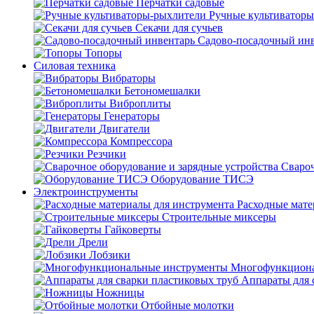
Перчатки садовые
Ручные культиватор
Секачи для сучьев
Садово-посадочный ин
Топоры
Силовая техника
Вибраторы
Бетономешалки
Виброплиты
Генераторы
Двигатели
Компрессора
Резчики
Свароч
Оборудование ТИСЭ
Электроинструменты
Расходные мате
Строительные миксеры
Гайковерты
Дрели
Лобзики
Многофункциона
Аппараты для 
Ножницы
Отбойные молотки