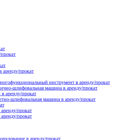
кат
/прокат
кат
в аренду/прокат
ногофункциональный инструмент в аренду/прокат
ично-шлифовальная машина в аренду/прокат
в аренду/прокат
етно-шлифовальная машина в аренду/прокат
ат
 аренду/прокат
 аренду/прокат
орудование в аренду/прокат