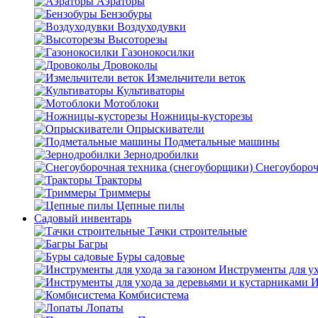
Аэраторы
Бензобуры
Воздуходувки
Высоторезы
Газонокосилки
Дровоколы
Измельчители веток
Культиваторы
Мотоблоки
Ножницы-кусторезы
Опрыскиватели
Подметальные машины
Зернодробилки
Снегоубороч
Тракторы
Триммеры
Цепные пилы
Садовый инвентарь
Тачки строительные
Багры
Буры садовые
Инструменты для ух
И
Комбисистема
Лопаты