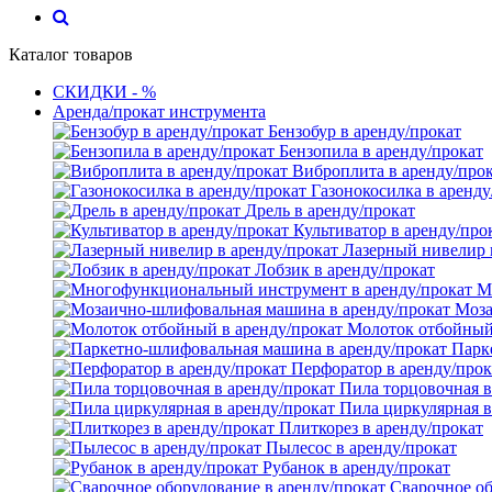
Каталог товаров
СКИДКИ - %
Аренда/прокат инструмента
Бензобур в аренду/прокат
Бензопила в аренду/прокат
Виброплита в аренду/про
Газонокосилка в аренду
Дрель в аренду/прокат
Культиватор в аренду/про
Лазерный нивелир 
Лобзик в аренду/прокат
М
Моза
Молоток отбойный 
Парк
Перфоратор в аренду/прок
Пила торцовочная в
Пила циркулярная в
Плиткорез в аренду/прокат
Пылесос в аренду/прокат
Рубанок в аренду/прокат
Сварочное об