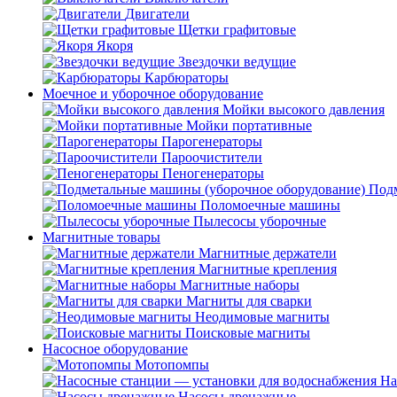
Двигатели
Щетки графитовые
Якоря
Звездочки ведущие
Карбюраторы
Моечное и уборочное оборудование
Мойки высокого давления
Мойки портативные
Парогенераторы
Пароочистители
Пеногенераторы
Подм
Поломоечные машины
Пылесосы уборочные
Магнитные товары
Магнитные держатели
Магнитные крепления
Магнитные наборы
Магниты для сварки
Неодимовые магниты
Поисковые магниты
Насосное оборудование
Мотопомпы
На
Насосы дренажные