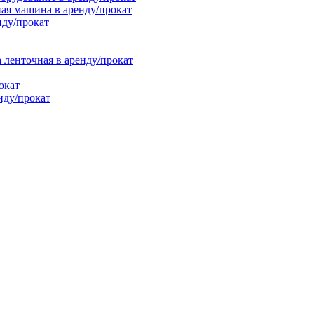
ая машина в аренду/прокат
нду/прокат
енточная в аренду/прокат
окат
нду/прокат