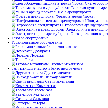
Снегоуборочн
Тепловая пушка в аре
УШМ в аренду/прокат
Фрезер в аренду/прокат
Шлифмашина л
Штроборез в аренду/прокат
Электропила в аренду/пр
Электростанция в аре
Газовое оборудование
Грузоподъемное оборудование
Блоки монтажные
Домкраты
Лебедки
Тали
Тяговые механизмы
Запчасти для электро и бензо инструмента
Другие запчасти
Пилкодержатели
Свечи зажигания
Крыльчатки
Тросы газа
Редуктора
Сальники
Статоры
Выключатели