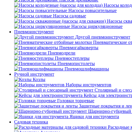
Насосы колод
Насосы повысительные
Насосы садовые
Насосы скв
Насосы циркуляционные
Пневмоинструмент
Другой пневмоинструмент
Пневматические о
Пневмогайковерты
Пневмодрели
Пневмостеплеры
Пневмопистолеты
Пневмошлифмашины
Ручной инструмент
Козлы
Наборы инструментов
Столярный и слес
Кейсы для электроинст
Головки торцевые
Защитные покрытия и ле
Шарнирно-губцевый 
Ящики для инструмента
Садовая техника
Расходные 