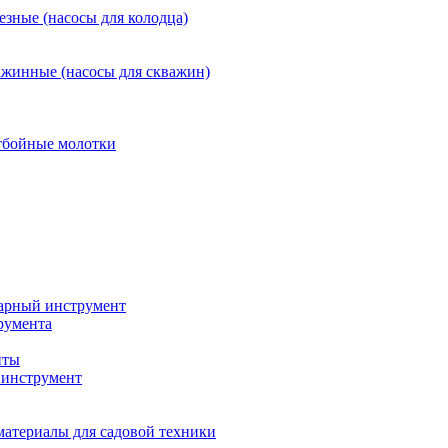
езные (насосы для колодца)
ажинные (насосы для скважин)
тбойные молотки
арный инструмент
румента
нты
инструмент
материалы для садовой техники