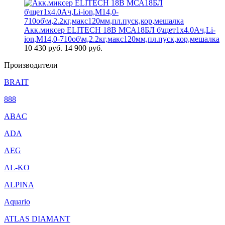
Акк.миксер ELITECH 18В МСА18БЛ б\щет1х4.0Ач,Li-
ion,М14,0-710об\м,2.2кг,макс120мм,пл.пуск,кор,мешалка
10 430
руб.
14 900 руб.
Производители
BRAIT
888
ABAC
ADA
AEG
AL-KO
ALPINA
Aquario
ATLAS DIAMANT