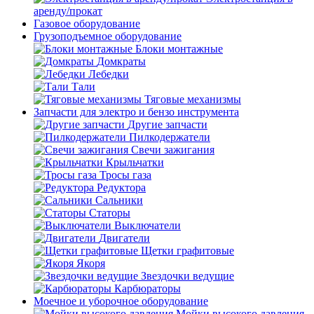
аренду/прокат
Газовое оборудование
Грузоподъемное оборудование
Блоки монтажные
Домкраты
Лебедки
Тали
Тяговые механизмы
Запчасти для электро и бензо инструмента
Другие запчасти
Пилкодержатели
Свечи зажигания
Крыльчатки
Тросы газа
Редуктора
Сальники
Статоры
Выключатели
Двигатели
Щетки графитовые
Якоря
Звездочки ведущие
Карбюраторы
Моечное и уборочное оборудование
Мойки высокого давления