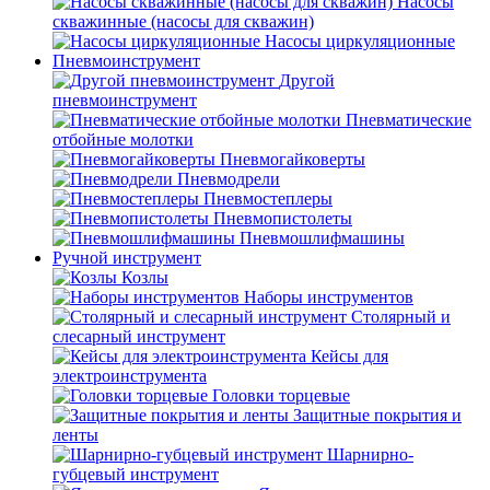
Насосы
скважинные (насосы для скважин)
Насосы циркуляционные
Пневмоинструмент
Другой
пневмоинструмент
Пневматические
отбойные молотки
Пневмогайковерты
Пневмодрели
Пневмостеплеры
Пневмопистолеты
Пневмошлифмашины
Ручной инструмент
Козлы
Наборы инструментов
Столярный и
слесарный инструмент
Кейсы для
электроинструмента
Головки торцевые
Защитные покрытия и
ленты
Шарнирно-
губцевый инструмент