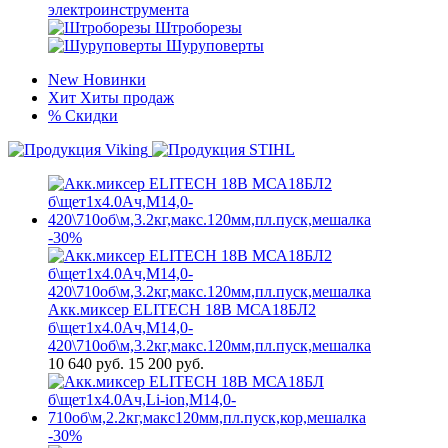
электроинструмента
Штроборезы
Шуруповерты
New
Новинки
Хит
Хиты продаж
%
Скидки
-30%
Акк.миксер ELITECH 18В МСА18БЛ2
б\щет1х4.0Ач,М14,0-
420\710об\м,3.2кг,макс.120мм,пл.пуск,мешалка
10 640
руб.
15 200 руб.
-30%