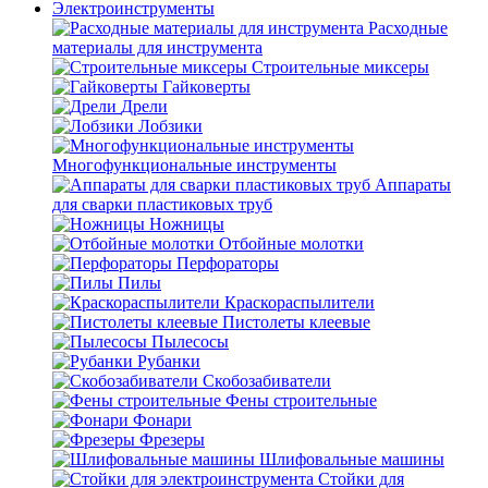
Электроинструменты
Расходные
материалы для инструмента
Строительные миксеры
Гайковерты
Дрели
Лобзики
Многофункциональные инструменты
Аппараты
для сварки пластиковых труб
Ножницы
Отбойные молотки
Перфораторы
Пилы
Краскораспылители
Пистолеты клеевые
Пылесосы
Рубанки
Скобозабиватели
Фены строительные
Фонари
Фрезеры
Шлифовальные машины
Стойки для