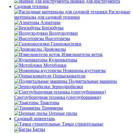
Ящики для инструмента
Садовая техника
Расходные
материалы для садовой техники
Аэраторы
Бензобуры
Воздуходувки
Высоторезы
Газонокосилки
Дровоколы
Измельчители веток
Культиваторы
Мотоблоки
Ножницы-кусторезы
Опрыскиватели
Подметальные машины
Зернодробилки
Снегоуборочная техника (снегоуборщики)
Тракторы
Триммеры
Цепные пилы
Садовый инвентарь
Тачки строительные
Багры