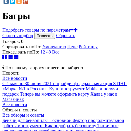
Багры
Подобрать товары по параметрам
Скрыть подбор
Сбросить
Показать
Товаров:
0
Сортировать по
По
:
Умолчанию
Цене
Рейтингу
Показывать по
По
:
12
48
Все
По вашему запросу ничего не найдено.
Новости
Все новости
С 1 мая по 30 июня 2021 г. пройдет федеральная акция STIHL
«Марка №1 в России».
Купи инструмент Makita и получи
подарок
Теперь вы можете оформить карту Халва у нас в
Магазинах
Все новости
Обзоры и советы
Все обзоры и советы
Бензин для бензопилы – основной фактор продолжительной
работы инструмента
Как подобрать бензопилу
Типичные
неисправности снегоуборщика и их устранение