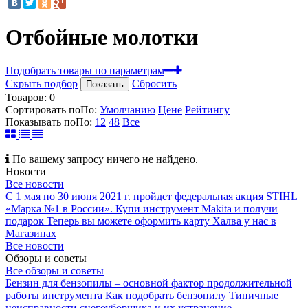
Отбойные молотки
Подобрать товары по параметрам
Скрыть подбор
Сбросить
Показать
Товаров:
0
Сортировать по
По
:
Умолчанию
Цене
Рейтингу
Показывать по
По
:
12
48
Все
По вашему запросу ничего не найдено.
Новости
Все новости
С 1 мая по 30 июня 2021 г. пройдет федеральная акция STIHL
«Марка №1 в России».
Купи инструмент Makita и получи
подарок
Теперь вы можете оформить карту Халва у нас в
Магазинах
Все новости
Обзоры и советы
Все обзоры и советы
Бензин для бензопилы – основной фактор продолжительной
работы инструмента
Как подобрать бензопилу
Типичные
неисправности снегоуборщика и их устранение