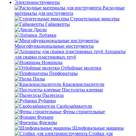
Электроинструменты
Расходные
материалы для инструмента
Строительные миксеры
Гайковерты
Дрели
Лобзики
Многофункциональные инструменты
Аппараты
для сварки пластиковых труб
Ножницы
Отбойные молотки
Перфораторы
Пилы
Краскораспылители
Пистолеты клеевые
Пылесосы
Рубанки
Скобозабиватели
Фены строительные
Фонари
Фрезеры
Шлифовальные машины
Стойки для