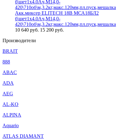
Акк.миксер ELITECH 18В МСА18БЛ2
б\щет1х4.0Ач,М14,0-
420\710об\м,3.2кг,макс.120мм,пл.пуск,мешалка
10 640
руб.
15 200 руб.
Производители
BRAIT
888
ABAC
ADA
AEG
AL-KO
ALPINA
Aquario
ATLAS DIAMANT