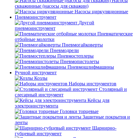
Насосы
скважинные (насосы для скважин)
Насосы циркуляционные
Пневмоинструмент
Другой
пневмоинструмент
Пневматические
отбойные молотки
Пневмогайковерты
Пневмодрели
Пневмостеплеры
Пневмопистолеты
Пневмошлифмашины
Ручной инструмент
Козлы
Наборы инструментов
Столярный и
слесарный инструмент
Кейсы для
электроинструмента
Головки торцевые
Защитные покрытия и
ленты
Шарнирно-
губцевый инструмент