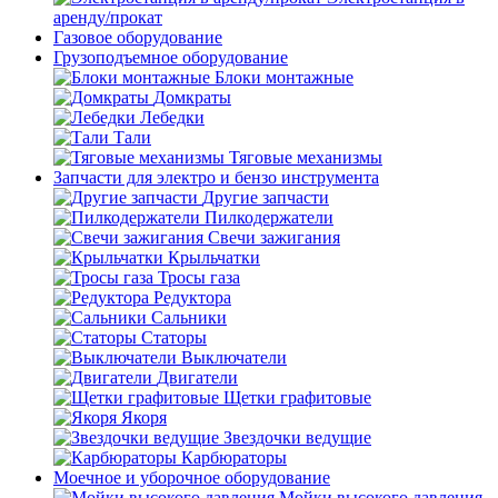
аренду/прокат
Газовое оборудование
Грузоподъемное оборудование
Блоки монтажные
Домкраты
Лебедки
Тали
Тяговые механизмы
Запчасти для электро и бензо инструмента
Другие запчасти
Пилкодержатели
Свечи зажигания
Крыльчатки
Тросы газа
Редуктора
Сальники
Статоры
Выключатели
Двигатели
Щетки графитовые
Якоря
Звездочки ведущие
Карбюраторы
Моечное и уборочное оборудование
Мойки высокого давления