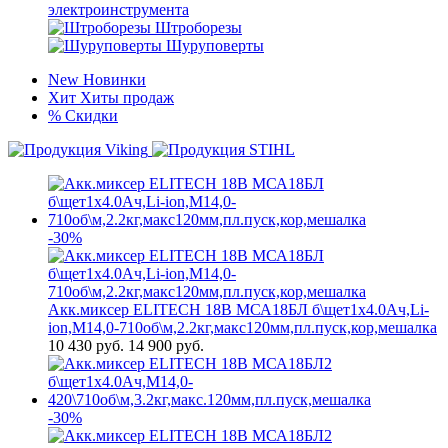
электроинструмента
Штроборезы
Шуруповерты
New
Новинки
Хит
Хиты продаж
%
Скидки
-30%
Акк.миксер ELITECH 18В МСА18БЛ б\щет1х4.0Ач,Li-
ion,М14,0-710об\м,2.2кг,макс120мм,пл.пуск,кор,мешалка
10 430
руб.
14 900 руб.
-30%