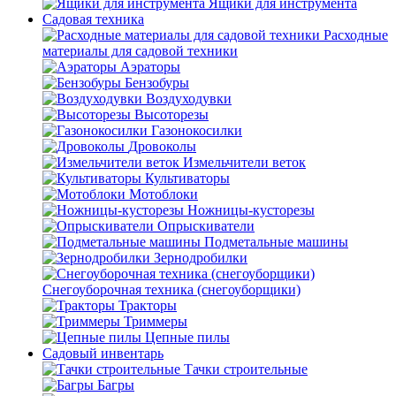
Ящики для инструмента
Садовая техника
Расходные
материалы для садовой техники
Аэраторы
Бензобуры
Воздуходувки
Высоторезы
Газонокосилки
Дровоколы
Измельчители веток
Культиваторы
Мотоблоки
Ножницы-кусторезы
Опрыскиватели
Подметальные машины
Зернодробилки
Снегоуборочная техника (снегоуборщики)
Тракторы
Триммеры
Цепные пилы
Садовый инвентарь
Тачки строительные
Багры