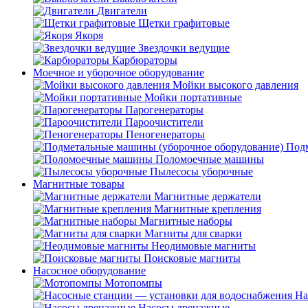
Двигатели
Щетки графитовые
Якоря
Звездочки ведущие
Карбюраторы
Моечное и уборочное оборудование
Мойки высокого давления
Мойки портативные
Парогенераторы
Пароочистители
Пеногенераторы
Подм
Поломоечные машины
Пылесосы уборочные
Магнитные товары
Магнитные держатели
Магнитные крепления
Магнитные наборы
Магниты для сварки
Неодимовые магниты
Поисковые магниты
Насосное оборудование
Мотопомпы
На
Насосы дренажные