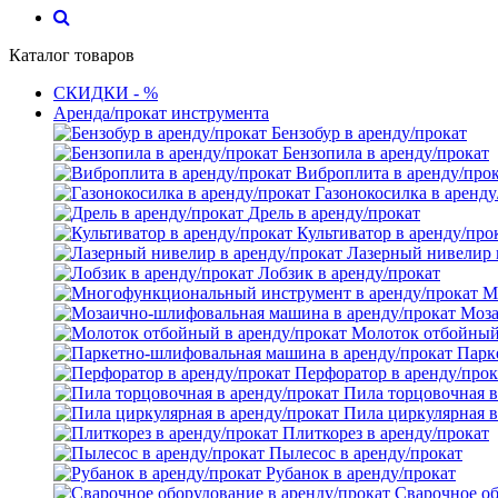
Каталог товаров
СКИДКИ - %
Аренда/прокат инструмента
Бензобур в аренду/прокат
Бензопила в аренду/прокат
Виброплита в аренду/про
Газонокосилка в аренду
Дрель в аренду/прокат
Культиватор в аренду/про
Лазерный нивелир 
Лобзик в аренду/прокат
М
Моза
Молоток отбойный 
Парк
Перфоратор в аренду/прок
Пила торцовочная в
Пила циркулярная в
Плиткорез в аренду/прокат
Пылесос в аренду/прокат
Рубанок в аренду/прокат
Сварочное об