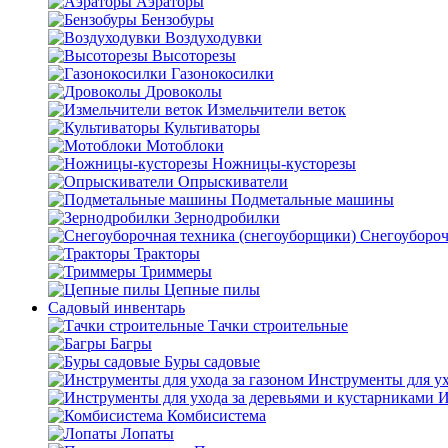
Аэраторы
Бензобуры
Воздуходувки
Высоторезы
Газонокосилки
Дровоколы
Измельчители веток
Культиваторы
Мотоблоки
Ножницы-кусторезы
Опрыскиватели
Подметальные машины
Зернодробилки
Снегоубороч
Тракторы
Триммеры
Цепные пилы
Садовый инвентарь
Тачки строительные
Багры
Буры садовые
Инструменты для ух
И
Комбисистема
Лопаты