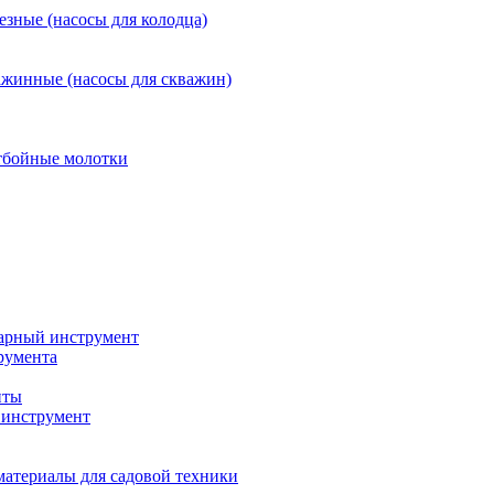
езные (насосы для колодца)
ажинные (насосы для скважин)
тбойные молотки
арный инструмент
румента
нты
инструмент
материалы для садовой техники