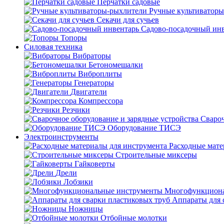
Перчатки садовые
Ручные культиватор
Секачи для сучьев
Садово-посадочный ин
Топоры
Силовая техника
Вибраторы
Бетономешалки
Виброплиты
Генераторы
Двигатели
Компрессора
Резчики
Свароч
Оборудование ТИСЭ
Электроинструменты
Расходные мате
Строительные миксеры
Гайковерты
Дрели
Лобзики
Многофункциона
Аппараты для 
Ножницы
Отбойные молотки