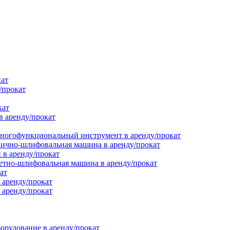
кат
/прокат
кат
в аренду/прокат
ногофункциональный инструмент в аренду/прокат
ично-шлифовальная машина в аренду/прокат
в аренду/прокат
етно-шлифовальная машина в аренду/прокат
ат
 аренду/прокат
 аренду/прокат
орудование в аренду/прокат