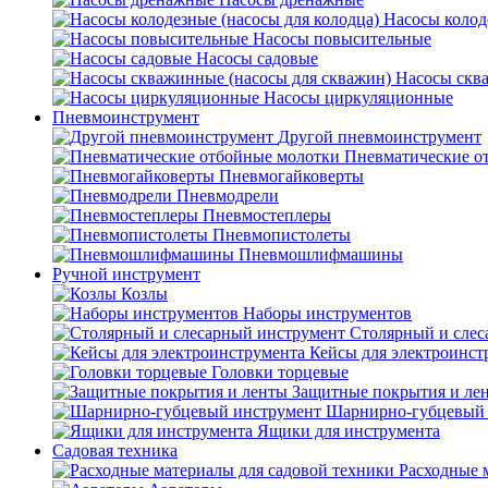
Насосы колод
Насосы повысительные
Насосы садовые
Насосы скв
Насосы циркуляционные
Пневмоинструмент
Другой пневмоинструмент
Пневматические о
Пневмогайковерты
Пневмодрели
Пневмостеплеры
Пневмопистолеты
Пневмошлифмашины
Ручной инструмент
Козлы
Наборы инструментов
Столярный и слес
Кейсы для электроинст
Головки торцевые
Защитные покрытия и ле
Шарнирно-губцевый 
Ящики для инструмента
Садовая техника
Расходные 