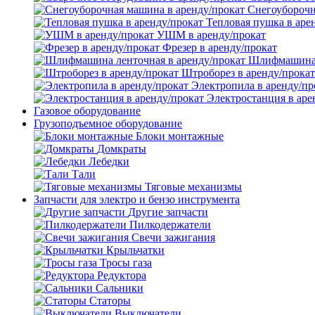
Снегоуборочн
Тепловая пушка в аре
УШМ в аренду/прокат
Фрезер в аренду/прокат
Шлифмашина л
Штроборез в аренду/прокат
Электропила в аренду/пр
Электростанция в аре
Газовое оборудование
Грузоподъемное оборудование
Блоки монтажные
Домкраты
Лебедки
Тали
Тяговые механизмы
Запчасти для электро и бензо инструмента
Другие запчасти
Пилкодержатели
Свечи зажигания
Крыльчатки
Тросы газа
Редуктора
Сальники
Статоры
Выключатели