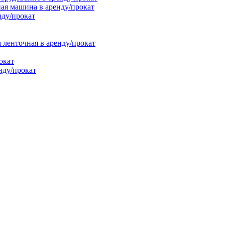
ая машина в аренду/прокат
нду/прокат
енточная в аренду/прокат
окат
нду/прокат