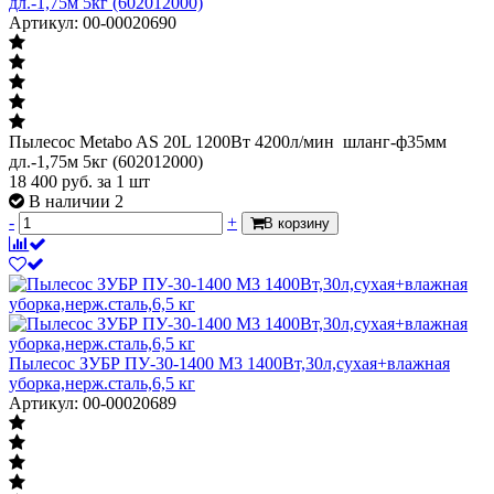
дл.-1,75м 5кг (602012000)
Артикул: 00-00020690
Пылесос Мetabo AS 20L 1200Вт 4200л/мин шланг-ф35мм
дл.-1,75м 5кг (602012000)
18 400
руб.
за 1 шт
В наличии 2
-
+
В корзину
Пылесос ЗУБР ПУ-30-1400 М3 1400Вт,30л,сухая+влажная
уборка,нерж.сталь,6,5 кг
Артикул: 00-00020689