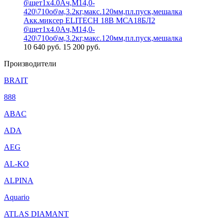
Акк.миксер ELITECH 18В МСА18БЛ2
б\щет1х4.0Ач,М14,0-
420\710об\м,3.2кг,макс.120мм,пл.пуск,мешалка
10 640
руб.
15 200 руб.
Производители
BRAIT
888
ABAC
ADA
AEG
AL-KO
ALPINA
Aquario
ATLAS DIAMANT