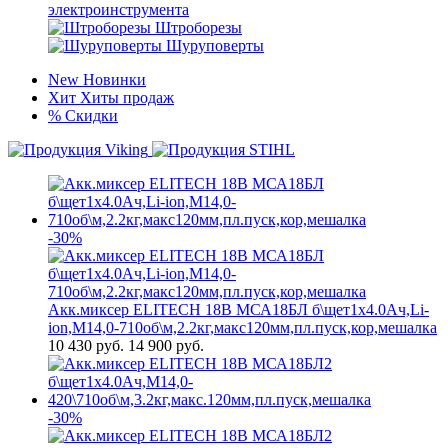
электроинструмента
Штроборезы
Шуруповерты
New
Новинки
Хит
Хиты продаж
%
Скидки
-30%
Акк.миксер ELITECH 18В МСА18БЛ б\щет1х4.0Ач,Li-
ion,М14,0-710об\м,2.2кг,макс120мм,пл.пуск,кор,мешалка
10 430
руб.
14 900 руб.
-30%