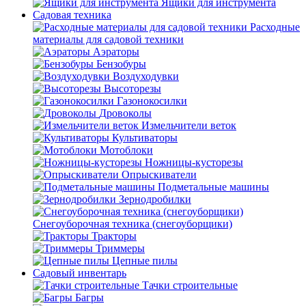
Ящики для инструмента
Садовая техника
Расходные
материалы для садовой техники
Аэраторы
Бензобуры
Воздуходувки
Высоторезы
Газонокосилки
Дровоколы
Измельчители веток
Культиваторы
Мотоблоки
Ножницы-кусторезы
Опрыскиватели
Подметальные машины
Зернодробилки
Снегоуборочная техника (снегоуборщики)
Тракторы
Триммеры
Цепные пилы
Садовый инвентарь
Тачки строительные
Багры