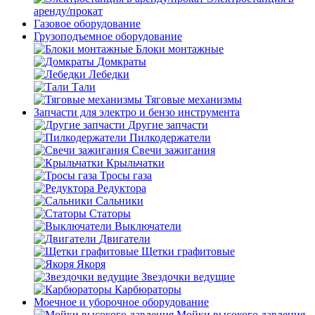
аренду/прокат
Газовое оборудование
Грузоподъемное оборудование
Блоки монтажные
Домкраты
Лебедки
Тали
Тяговые механизмы
Запчасти для электро и бензо инструмента
Другие запчасти
Пилкодержатели
Свечи зажигания
Крыльчатки
Тросы газа
Редуктора
Сальники
Статоры
Выключатели
Двигатели
Щетки графитовые
Якоря
Звездочки ведущие
Карбюраторы
Моечное и уборочное оборудование
Мойки высокого давления