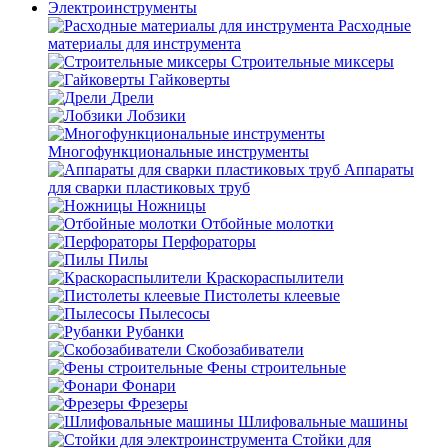
Электроинструменты
Расходные
материалы для инструмента
Строительные миксеры
Гайковерты
Дрели
Лобзики
Многофункциональные инструменты
Аппараты
для сварки пластиковых труб
Ножницы
Отбойные молотки
Перфораторы
Пилы
Краскораспылители
Пистолеты клеевые
Пылесосы
Рубанки
Скобозабиватели
Фены строительные
Фонари
Фрезеры
Шлифовальные машины
Стойки для