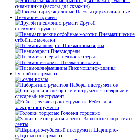
Насосы
скважинные (насосы для скважин)
Насосы циркуляционные
Пневмоинструмент
Другой
пневмоинструмент
Пневматические
отбойные молотки
Пневмогайковерты
Пневмодрели
Пневмостеплеры
Пневмопистолеты
Пневмошлифмашины
Ручной инструмент
Козлы
Наборы инструментов
Столярный и
слесарный инструмент
Кейсы для
электроинструмента
Головки торцевые
Защитные покрытия и
ленты
Шарнирно-
губцевый инструмент