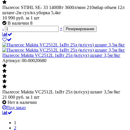
Пылесос STIHL SE- 33 1400Вт 3600л/мин 210мбар объем 12л
шланг-2м сух/вл.уборка 5,4кг
10 990
руб.
за 1 шт
В наличии 8
-
+
Резервирование
Пылесос Makita VC2512L 1кВт 25л (вл\сух) шланг 3,5м 8кг
Артикул: 00-00020680
Пылесос Makita VC2512L 1кВт 25л (вл\сух) шланг 3,5м 8кг
21 000
руб.
за 1 шт
Нет в наличии
Под заказ
1
2