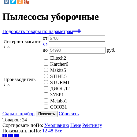
Пылесосы уборочные
Подобрать товары по параметрам
от
Интернет магазин
до
руб.
Elitech
2
Karcher
6
Makita
5
STIHL
5
Производитель
STURM
1
ДИОЛД
2
ЗУБР
1
Мetabo
1
СОЮЗ
1
Скрыть подбор
Сбросить
Показать
Товаров:
24
Сортировать по
По
:
Умолчанию
Цене
Рейтингу
Показывать по
По
:
12
48
Все