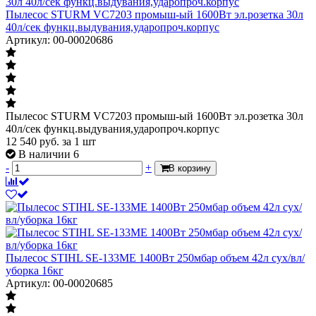
Пылесос STURM VС7203 промыш-ый 1600Вт эл.розетка 30л
40л/сек функц.выдувания,ударопроч.корпус
Артикул: 00-00020686
Пылесос STURM VС7203 промыш-ый 1600Вт эл.розетка 30л
40л/сек функц.выдувания,ударопроч.корпус
12 540
руб.
за 1 шт
В наличии 6
-
+
В корзину
Пылесос STIHL SE-133ME 1400Вт 250мбар объем 42л сух/вл/
уборка 16кг
Артикул: 00-00020685